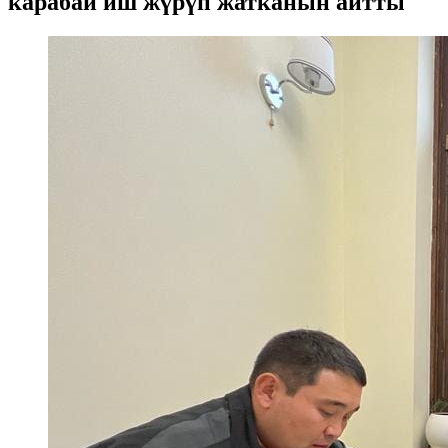
карабай иш жүрүп жатканын айтты