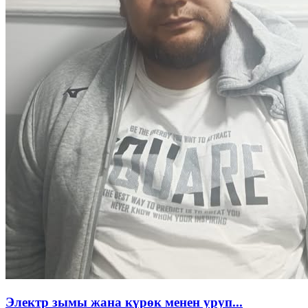
Электр зымы жана күрөк менен уруп...