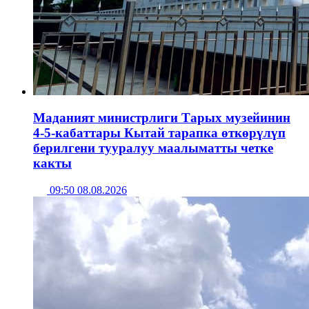
Маданият министрлиги Тарых музейинин
4-5-кабаттары Кытай тарапка өткөрүлүп
берилгени тууралуу маалыматты четке
какты
09:50 08.08.2026