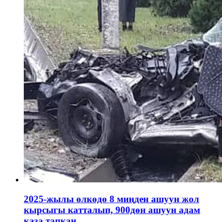
2025-жылы өлкөдө 8 миңден ашуун жол
кырсыгы катталып, 900дөн ашуун адам
каза тапкан