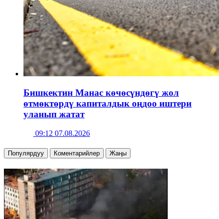
Бишкектин Манас көчөсүндөгү жол
өтмөктөрдү капиталдык оңдоо иштери
уланып жатат
09:12 07.08.2026
Популярдуу
Коментарийлер
Жаңы