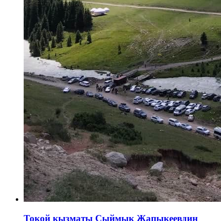
Токой кызматы Сыймык Жапыкеевдин