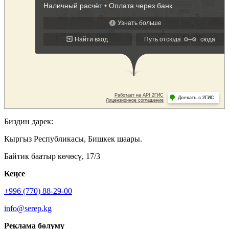
Биздин дарек:
Кыргыз Республикасы, Бишкек шаары.
Байтик баатыр көчөсү, 17/3
Кеӊсе
+996 (770) 88-29-00
info@serep.kg
Реклама бөлүмү