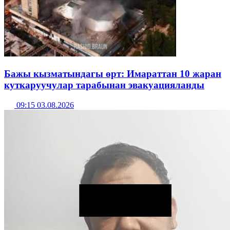
Бажы кызматындагы өрт: Имараттан 10 жаран
куткаруучулар тарабынан эвакуацияланды
09:15 03.08.2026