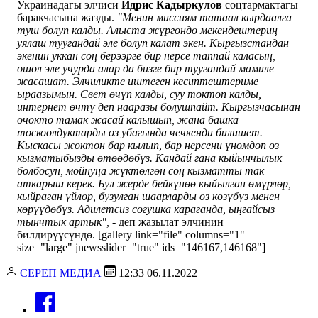
Украинадагы элчиси
Идрис Кадыркулов
соцтармактагы
баракчасына жазды.
"Менин миссиям татаал кырдаалга
туш болуп калды. Алыста жүргөндө мекендештериң
уялаш туугандай эле болуп калат экен. Кыргызстандан
экенин уккан соң берээрге бир нерсе таппай каласың,
ошол эле учурда алар да бизге бир туугандай мамиле
жасашат.
Элчиликте иштеген кесиптештериме
ыраазымын. Свет өчүп калды, суу токтоп калды,
интернет өчтү деп нааразы болушпайт. Кыргызчасынан
очокто тамак жасай калышып, жана башка
тоскоолдуктарды өз убагында чечкенди билишет.
Кыскасы жоктон бар кылып, бар нерсени үнөмдөп өз
кызматыбызды өтөөдөбүз. Кандай гана кыйынчылык
болбосун, мойнуңа жүктөлгөн соң кызматты так
аткарыш керек.
Бул жерде бейкүнөө кыйылган өмүрлөр,
кыйраган үйлөр, бузулган шаарларды өз көзүбүз менен
көрүүдөбүз. Адилетсиз согушка караганда, ыңгайсыз
тынчтык артык",
- деп жазылат элчинин
билдирүүсүндө. [gallery link="file" columns="1"
size="large" jnewsslider="true" ids="146167,146168"]
СЕРЕП МЕДИА
12:33 06.11.2022