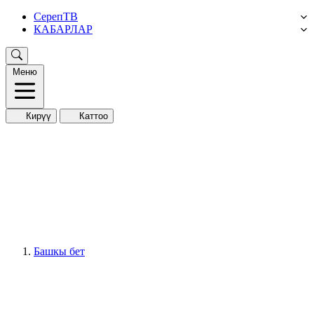
СерепТВ
КАБАРЛАР
Меню
Кирүү
Каттоо
Башкы бет