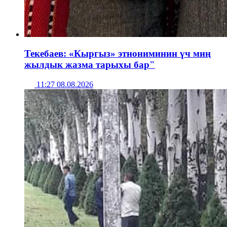
Текебаев: «Кыргыз» этнониминин үч миң
жылдык жазма тарыхы бар"
11:27 08.08.2026