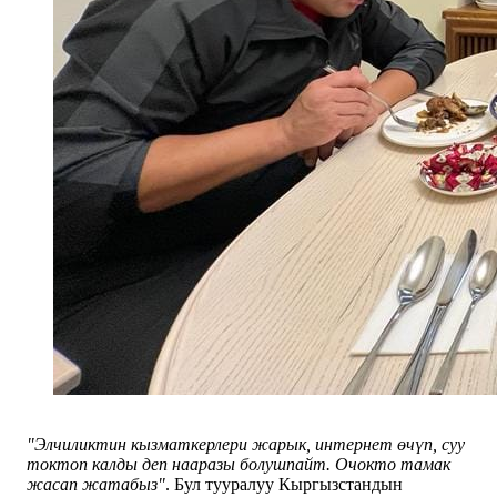
"Элчиликтин кызматкерлери жарык, интернет өчүп, суу
токтоп калды деп нааразы болушпайт. Очокто тамак
жасап жатабыз"
. Бул тууралуу Кыргызстандын