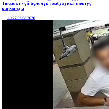
Токмокто үй-бүлөлүк зомбулукка шектүү
кармалды
10:27 06.08.2026