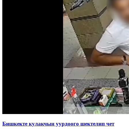
Бишкекте кулакчын уурдоого шектелип чет