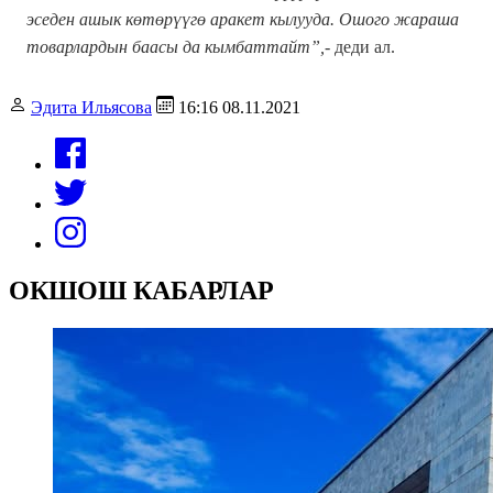
эседен ашык көтөрүүгө аракет кылууда. Ошого жараша
товарлардын баасы да кымбаттайт”,-
деди ал.
Эдита Ильясова
16:16 08.11.2021
ОКШОШ КАБАРЛАР