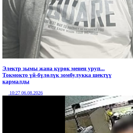
Электр зымы жана күрөк менен уруп...
Токмокто үй-бүлөлүк зомбулукка шектүү
кармалды
10:27 06.08.2026