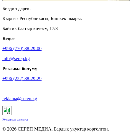
Биздин дарек:
Кыргыз Республикасы, Бишкек шаары.
Байтик баатыр көчөсү, 17/3
Кеӊсе
+996 (770) 88-29-00
info@serep.kg
Реклама бөлүмү
+996 (222) 88-29-29
reklama@serep.kg
Купуялык саясаты
© 2026 СЕРЕП МЕДИА. Бардык укуктар корголгон.