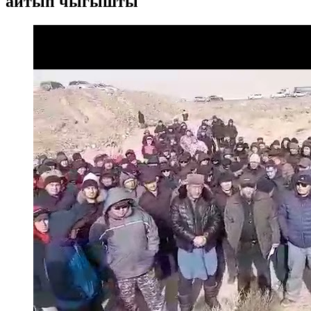
айтып чыгышты