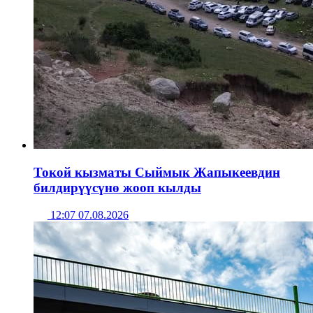
Токой кызматы Сыймык Жапыкеевдин
билдирүүсүнө жооп кылды
12:07 07.08.2026