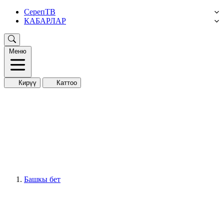
СерепТВ
КАБАРЛАР
Меню
Кирүү
Каттоо
Башкы бет