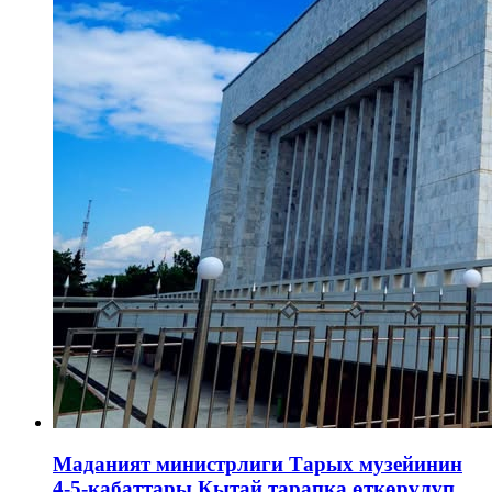
Маданият министрлиги Тарых музейинин
4-5-кабаттары Кытай тарапка өткөрүлүп