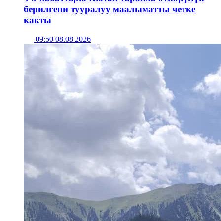
берилгени тууралуу маалыматты четке
какты
09:50 08.08.2026