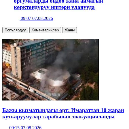
оргумаларды оңдоо жана аймагын
көрктөндүрүү иштери уланууда
09:07 07.08.2026
Популярдуу
Коментарийлер
Жаңы
Бажы кызматындагы өрт: Имараттан 10 жаран
куткаруучулар тарабынан эвакуацияланды
09:15 03.08.2026