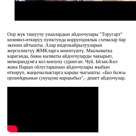
Оор жүк ташуучу унаалардын айдоочулары "Торугарт"
көзөмөл-өткөрүү пунктунда коррупциялык схемалар бар
экенин айтышты. Алар видеокайрылууларын
жергиликтүү ЖМКларга жөнөтүштү. Маалыматка
караганда, бажы кызматы айдоочуларды чакырып,
меморандумга кол коюуну суранган. Чүй, Ысык-Көл
жана Нарын облустарынын айдоочулары жыйын
өткөрүп, жаңычылыктарга каршы чыгышты.
«Биз бажы
органдарынын сунушуна каршыбыз",-
дешет айдоочулар.