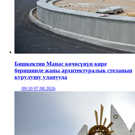
Бишкектин Манас көчөсүнүн кире
беришинде жаңы архитектуралык стеланын
курулушу уланууда
09:10 07.08.2026