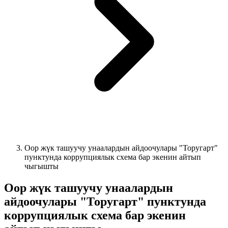
Оор жүк ташуучу унаалардын айдоочулары "Торугарт"
пунктунда коррупциялык схема бар экенин айтып
чыгышты
Оор жүк ташуучу унаалардын
айдоочулары "Торугарт" пунктунда
коррупциялык схема бар экенин