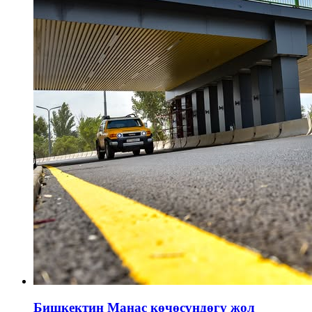
Бишкектин Манас көчөсүндөгү жол