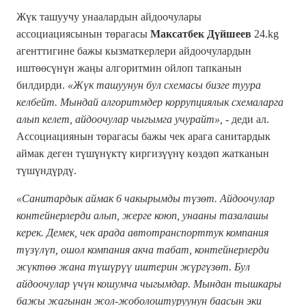
Жүк ташуучу унаалардын айдоочулары
ассоциациясынын төрагасы
Максатбек Дүйшеев
24.kg
агенттигине бажы кызматкерлери айдоочулардын
иштөөсүнүн жаңы алгоритмин ойлоп тапканын
билдирди.
«Жүк ташуунун бул схемасы бизге туура
келбейт. Мындай алгоритмдер коррупциялык схемаларга
алып келет, айдоочулар чыгымга учурайт»,
- деди ал.
Ассоциациянын төрагасы бажы чек арага санитардык
аймак деген түшүнүктү киргизүүнү көздөп жатканын
түшүндүрдү.
«Санитардык аймак 6 чакырымды түзөт. Айдоочулар
контейнерлерди алып, жерге коюп, унааны тазалашы
керек.
Демек, чек арада автотранспорттук компания
түзүлүп, ошол компания акча табат, контейнерлерди
жүктөө жана түшүрүү иштерин жүргүзөт. Бул
айдоочулар үчүн кошумча чыгымдар. Мындан тышкары
бажы жагынан жол-жоболоштуруунун баасын эки