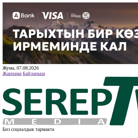
Жума, 07.08.2026
Жарнама
Байланыш
Биз социалдык тармакта