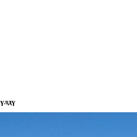
рүлдү