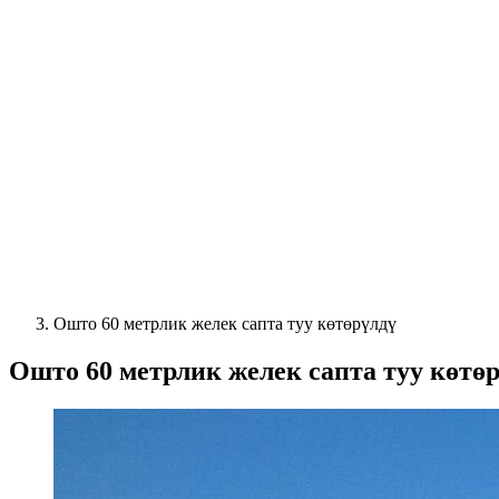
Ошто 60 метрлик желек сапта туу көтөрүлдү
Ошто 60 метрлик желек сапта туу көтө