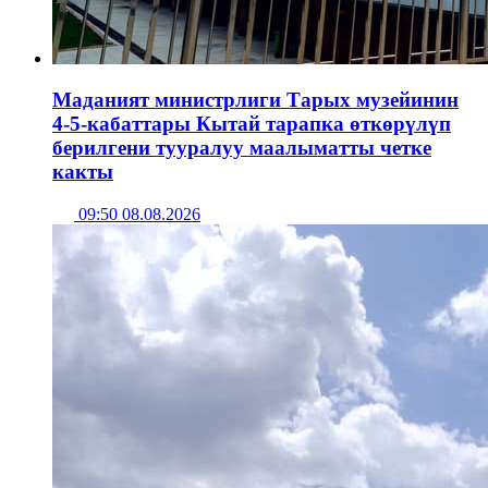
Маданият министрлиги Тарых музейинин
4-5-кабаттары Кытай тарапка өткөрүлүп
берилгени тууралуу маалыматты четке
какты
09:50 08.08.2026