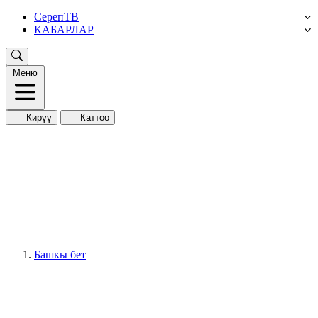
СерепТВ
КАБАРЛАР
Меню
Кирүү
Каттоо
Башкы бет