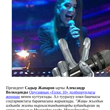
Президент
Садыр Жапаров
ырчы
Александр
Волкодавды
Орусиянын «Голос 10» долбоорундагы
жеңиши
менен куттуктады. Ал тууралуу өлкө башчысы
соцтармактагы баракчасына жарыялады.
"Жаңы жылдын
алдында жалпы кыргызстандыктарды кубандырган эң
сонун жаңылык Москвадан келди. Мекендешибиз