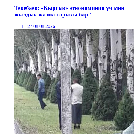
Текебаев: «Кыргыз» этнониминин үч миң
жылдык жазма тарыхы бар"
11:27 08.08.2026