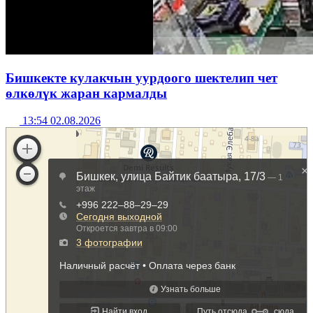
Бишкекте кулакчын уурдоого шектелип чет
өлкөлүк жаран кармалды
13:54 02.08.2026