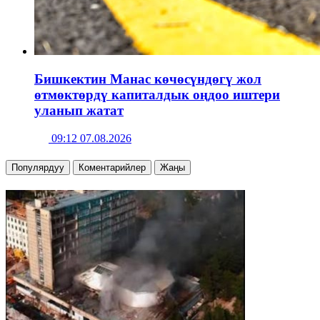
Бишкектин Манас көчөсүндөгү жол
өтмөктөрдү капиталдык оңдоо иштери
уланып жатат
09:12 07.08.2026
Популярдуу
Коментарийлер
Жаңы