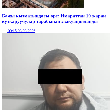
Бажы кызматындагы өрт: Имараттан 10 жаран
куткаруучулар тарабынан эвакуацияланды
09:15 03.08.2026