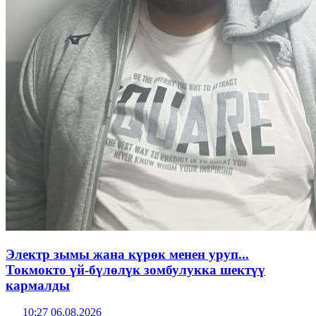
Электр зымы жана күрөк менен уруп...
Токмокто үй-бүлөлүк зомбулукка шектүү
кармалды
10:27 06.08.2026