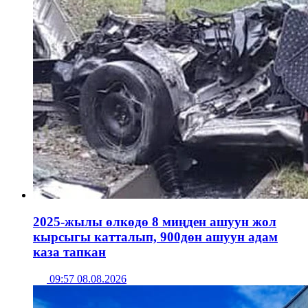
2025-жылы өлкөдө 8 миңден ашуун жол
кырсыгы катталып, 900дөн ашуун адам
каза тапкан
09:57 08.08.2026