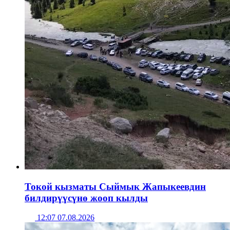
Токой кызматы Сыймык Жапыкеевдин
билдирүүсүнө жооп кылды
12:07 07.08.2026