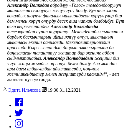
Александр Волкодав
абройлуу «Голос» теледолбоорунун
мааракелик сезонунун жеңүүчүсү болду. Бул чет элдик
вокалдык шоунун финалын миллиондогон көрүүчүлөр бир
дем менен көрүп отурду десек аша чапкан болбойбуз. Бүт
өлкө кыргызстандык
Александр Волкодавды
телеэкрандан сүрөп турушту.
Мекендешибиз сынактын
бардык баскычтарын ийгиликтүү өтүп, мыктынын
мыктысы экенин далилдеди. Мекендештерибиздин
арасында Кыргызстандын даңкын өлкө сыртына да
даңазалаган таланттуу жаштар бар экенине абдан
сыймыктанабыз.
Александр Волкодавдын
жеңиши биз
үчүн жаңы жылдык эң сонун белек болду. Ага мындан
ары дагы албан-албан ийгиликтерди, чоң-чоң
жетишкендиктер менен жеңиштерди каалайм!",
- деп
жазылат куттуктоодо.
Эдита Ильясова
19:30 31.12.2021