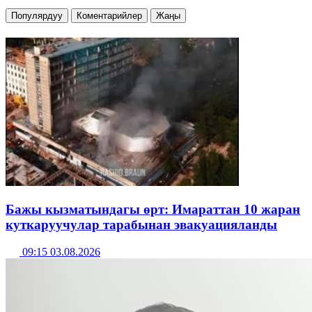
Популярдуу
Коментарийлер
Жаңы
Бажы кызматындагы өрт: Имараттан 10 жаран
куткаруучулар тарабынан эвакуацияланды
09:15 03.08.2026