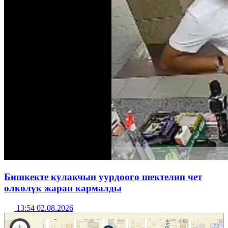
Бишкекте кулакчын уурдоого шектелип чет
өлкөлүк жаран кармалды
13:54 02.08.2026