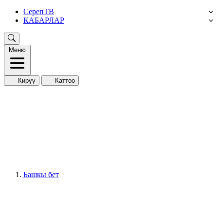
СерепТВ
КАБАРЛАР
Меню
Кирүү
Каттоо
Башкы бет