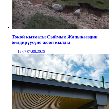
Токой кызматы Сыймык Жапыкеевдин
билдирүүсүнө жооп кылды
12:07 07.08.2026