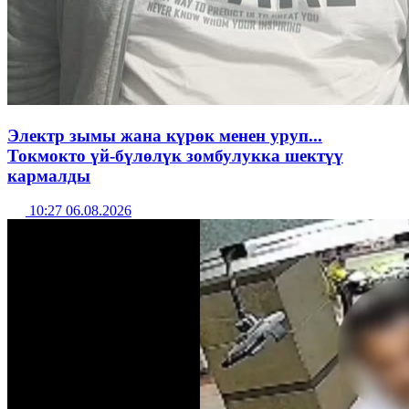
Электр зымы жана күрөк менен уруп...
Токмокто үй-бүлөлүк зомбулукка шектүү
кармалды
10:27 06.08.2026