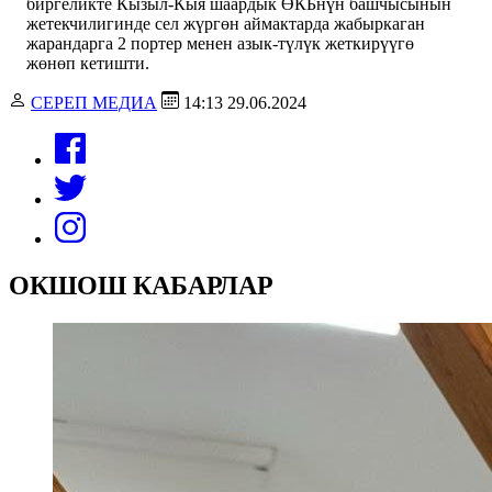
биргеликте Кызыл-Кыя шаардык ӨКБнүн башчысынын
жетекчилигинде сел жүргөн аймактарда жабыркаган
жарандарга 2 портер менен азык-түлүк жеткирүүгө
жөнөп кетишти.
СЕРЕП МЕДИА
14:13 29.06.2024
ОКШОШ КАБАРЛАР