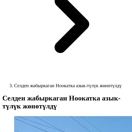
Селден жабыркаган Ноокатка азык-түлүк жөнөтүлдү
Селден жабыркаган Ноокатка азык-
түлүк жөнөтүлдү