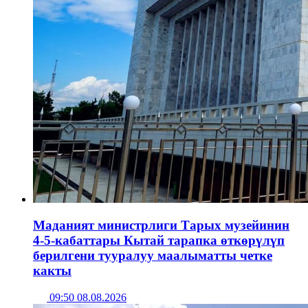
Маданият министрлиги Тарых музейинин
4-5-кабаттары Кытай тарапка өткөрүлүп
берилгени тууралуу маалыматты четке
какты
09:50 08.08.2026