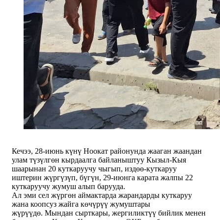
Кечээ, 28-июнь күнү Ноокат районунда жааган жаандан
улам түзүлгөн кырдаалга байланыштуу Кызыл-Кыя
шаарынан 20 куткаруучу чыгып, издөө-куткаруу
иштерин жүргүзүп, бүгүн, 29-июнга карата жалпы 22
куткаруучу жумуш алып барууда.
Ал эми сел жүргөн аймактарда жарандарды куткаруу
жана коопсуз жайга көчүрүү жумуштары
жүрүүдө. Мындан сырткары, жергиликтүү бийлик менен