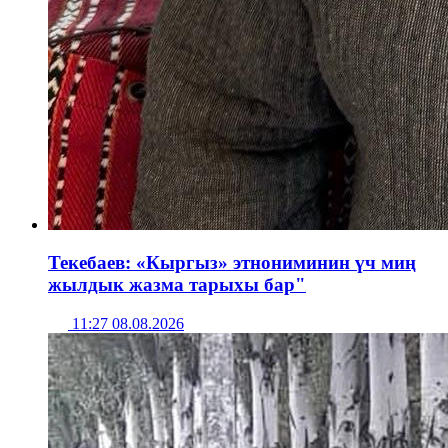
Текебаев: «Кыргыз» этнониминин үч миң
жылдык жазма тарыхы бар"
11:27 08.08.2026