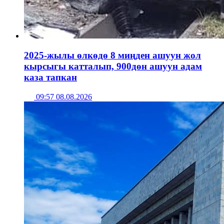
2025-жылы өлкөдө 8 миңден ашуун жол
кырсыгы катталып, 900дөн ашуун адам
каза тапкан
09:57 08.08.2026