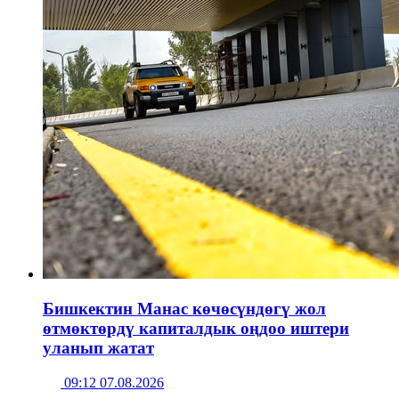
Бишкектин Манас көчөсүндөгү жол
өтмөктөрдү капиталдык оңдоо иштери
уланып жатат
09:12 07.08.2026