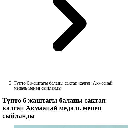
Түптө 6 жаштагы баланы сактап калган Акмаанай
медаль менен сыйланды
Түптө 6 жаштагы баланы сактап
калган Акмаанай медаль менен
сыйланды