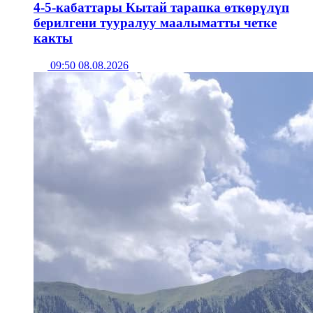
4-5-кабаттары Кытай тарапка өткөрүлүп
берилгени тууралуу маалыматты четке
какты
09:50 08.08.2026