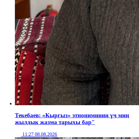
Текебаев: «Кыргыз» этнониминин үч миң
жылдык жазма тарыхы бар"
11:27 08.08.2026