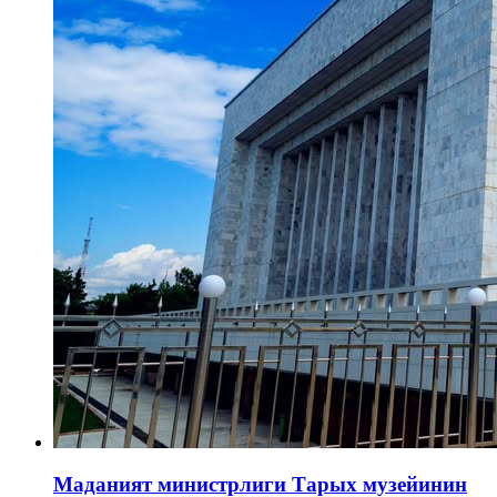
Маданият министрлиги Тарых музейинин