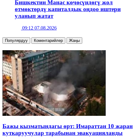
Бишкектин Манас көчөсүндөгү жол
өтмөктөрдү капиталдык оңдоо иштери
уланып жатат
09:12 07.08.2026
Популярдуу
Коментарийлер
Жаңы
Бажы кызматындагы өрт: Имараттан 10 жаран
куткаруучулар тарабынан эвакуацияланды