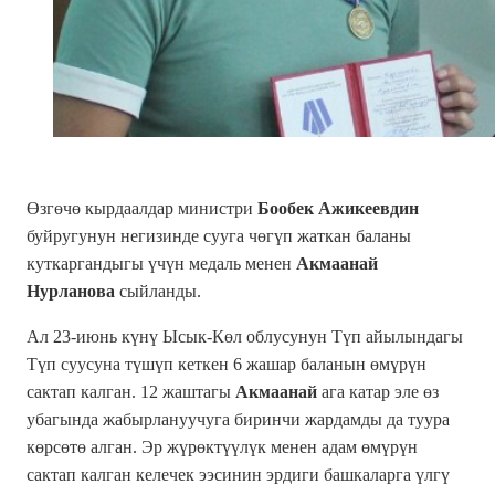
Өзгөчө кырдаалдар министри
Бообек Ажикеевдин
буйругунун негизинде сууга чөгүп жаткан баланы
куткаргандыгы үчүн медаль менен
Акмаанай
Нурланова
сыйланды.
Ал 23-июнь күнү Ысык-Көл облусунун Түп айылындагы
Түп суусуна түшүп кеткен 6 жашар баланын өмүрүн
сактап калган. 12 жаштагы
Акмаанай
ага катар эле өз
убагында жабырлануучуга биринчи жардамды да туура
көрсөтө алган. Эр жүрөктүүлүк менен адам өмүрүн
сактап калган келечек ээсинин эрдиги башкаларга үлгү