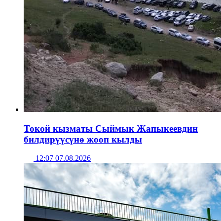
Токой кызматы Сыймык Жапыкеевдин
билдирүүсүнө жооп кылды
12:07 07.08.2026