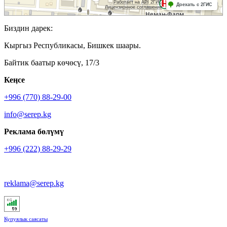
Биздин дарек:
Кыргыз Республикасы, Бишкек шаары.
Байтик баатыр көчөсү, 17/3
Кеӊсе
+996 (770) 88-29-00
info@serep.kg
Реклама бөлүмү
+996 (222) 88-29-29
reklama@serep.kg
Купуялык саясаты