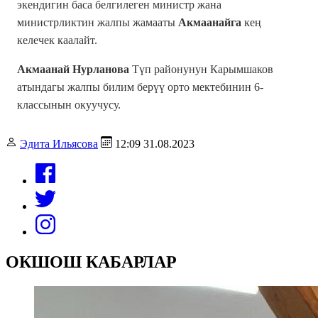
экендигин баса белгилеген министр жана
министрликтин жалпы жамааты
Акмаанайга
кең
келечек каалайт.
Акмаанай Нурланова
Түп районунун Карымшаков
атындагы жалпы билим берүү орто мектебинин 6-
классынын окуучусу.
Эдита Ильясова
12:09 31.08.2023
ОКШОШ КАБАРЛАР