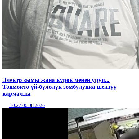
Электр зымы жана күрөк менен уруп...
Токмокто үй-бүлөлүк зомбулукка шектүү
кармалды
10:27 06.08.2026