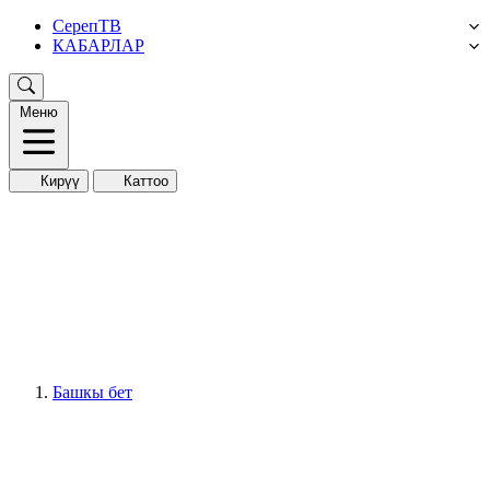
СерепТВ
КАБАРЛАР
Меню
Кирүү
Каттоо
Башкы бет