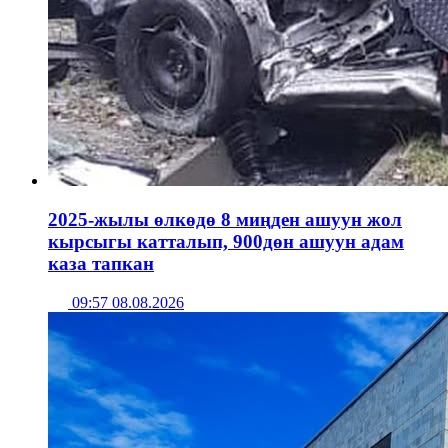
2025-жылы өлкөдө 8 миңден ашуун жол
кырсыгы катталып, 900дөн ашуун адам
каза тапкан
09:57 08.08.2026