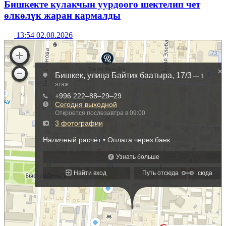
Бишкекте кулакчын уурдоого шектелип чет
өлкөлүк жаран кармалды
13:54 02.08.2026