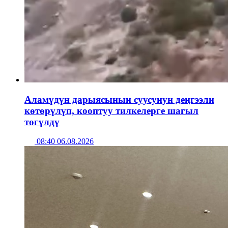
Аламүдүн дарыясынын суусунун деңгээли
көтөрүлүп, кооптуу тилкелерге шагыл
төгүлдү
08:40 06.08.2026