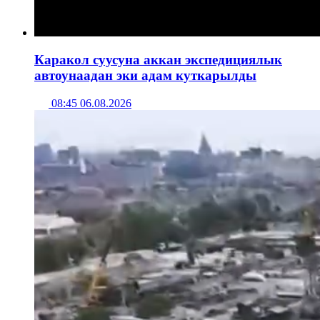
Каракол суусуна аккан экспедициялык
автоунаадан эки адам куткарылды
08:45 06.08.2026