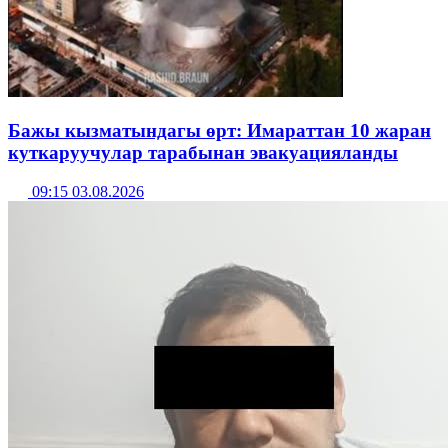
Бажы кызматындагы өрт: Имараттан 10 жаран
куткаруучулар тарабынан эвакуацияланды
09:15 03.08.2026