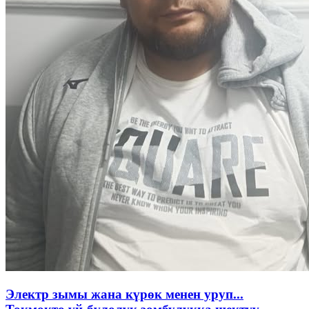
Электр зымы жана күрөк менен уруп...