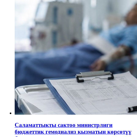
Саламаттыкты сактоо министрлиги
бюджеттик гемодиализ кызматын көрсөтүү