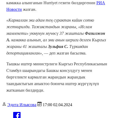
камакка алынганын Hurriyet гезити билдиргенин
РИА
Новости
жазган.
«Кармалган эки адам тең сурактан кийин сотко
жеткирилди. Тажикстандын жараны, «Ислам
мамлекети» уюмунун мүчөсү 37 жаштагы
Фазилжон
А.
камакка алынып, ал эми анын шериги делген Кыргыз
жараны 41 жаштагы
Зульфия С.
Түркиядан
депортацияланган»,
— деп жазган басылма.
Тышкы иштер министрлиги Кыргыз Республикасынын
Стамбул шаарындагы Башкы консулдугу менен
биргеликте кармалган жарандын жарандык
таандыктыгын аныктоо боюнча иштер жүргүзүлүп
жатканын билдирди.
Эдита Ильясова
17:00 02.04.2024