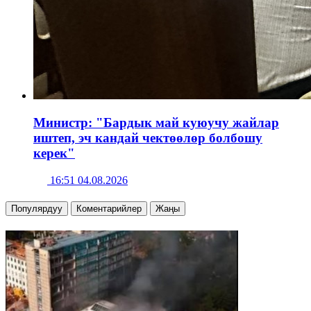
Министр: "Бардык май куюучу жайлар
иштеп, эч кандай чектөөлөр болбошу
керек"
16:51 04.08.2026
Популярдуу
Коментарийлер
Жаңы