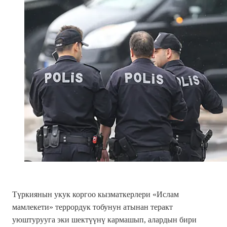
Түркиянын укук коргоо кызматкерлери «Ислам
мамлекети» террордук тобунун атынан теракт
уюштурууга эки шектүүнү кармашып, алардын бири