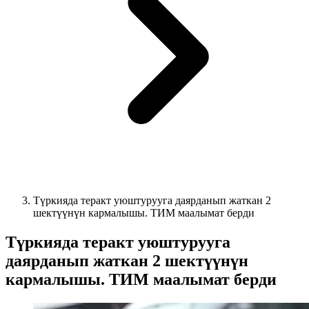
Түркияда теракт уюштурууга даярданып жаткан 2
шектүүнүн кармалышы. ТИМ маалымат берди
Түркияда теракт уюштурууга
даярданып жаткан 2 шектүүнүн
кармалышы. ТИМ маалымат берди