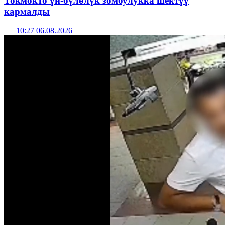
Токмокто үй-бүлөлүк зомбулукка шектүү
кармалды
10:27 06.08.2026