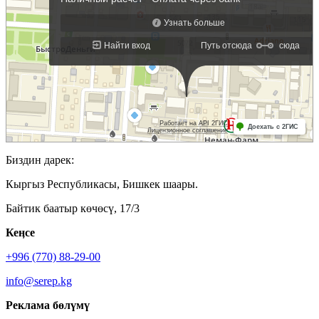
Биздин дарек:
Кыргыз Республикасы, Бишкек шаары.
Байтик баатыр көчөсү, 17/3
Кеӊсе
+996 (770) 88-29-00
info@serep.kg
Реклама бөлүмү