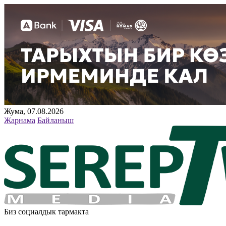
Жума, 07.08.2026
Жарнама
Байланыш
Биз социалдык тармакта