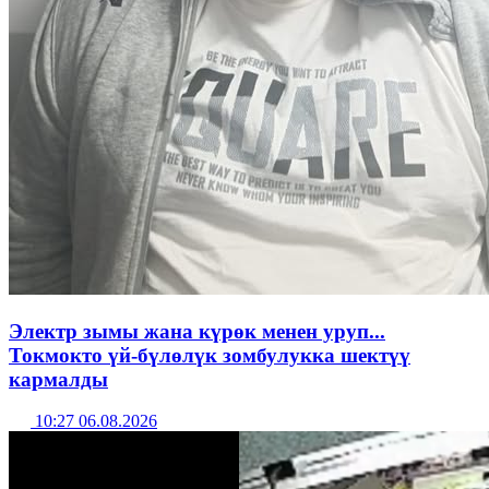
Электр зымы жана күрөк менен уруп...
Токмокто үй-бүлөлүк зомбулукка шектүү
кармалды
10:27 06.08.2026