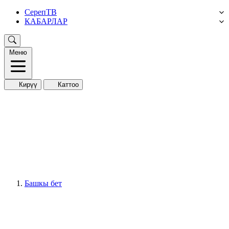
СерепТВ
КАБАРЛАР
Меню
Кирүү
Каттоо
Башкы бет