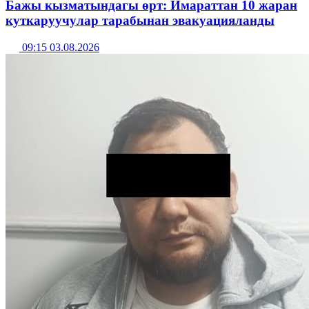
Бажы кызматындагы өрт: Имараттан 10 жаран
куткаруучулар тарабынан эвакуацияланды
09:15 03.08.2026