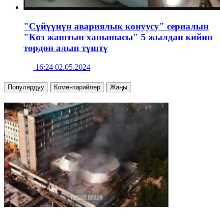
"Сүйүүнүн авариялык конуусу" сериалын
"Көз жаштын ханышасы" 5 жылдан кийин
төрдөн алып түштү
16:24 02.05.2024
Популярдуу
Коментарийлер
Жаңы