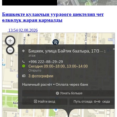
Бишкекте кулакчын уурдоого шектелип чет
өлкөлүк жаран кармалды
13:54 02.08.2026