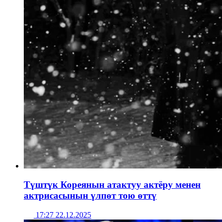
Түштүк Кореянын атактуу актёру менен
актрисасынын үлпөт тою өттү
17:27 22.12.2025