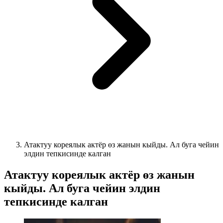
Атактуу кореялык актёр өз жанын кыйды. Ал буга чейин
элдин тепкисинде калган
Атактуу кореялык актёр өз жанын
кыйды. Ал буга чейин элдин
тепкисинде калган