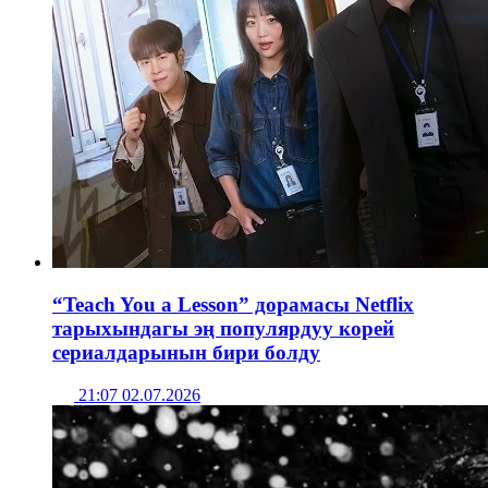
“Teach You a Lesson” дорамасы Netflix
тарыхындагы эң популярдуу корей
сериалдарынын бири болду
21:07 02.07.2026