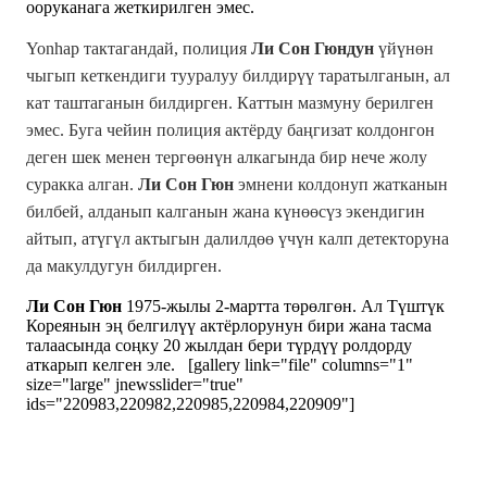
ооруканага жеткирилген эмес.
Yonhap тактагандай, полиция
Ли Сон Гюндун
үйүнөн
чыгып кеткендиги тууралуу билдирүү таратылганын, ал
кат таштаганын билдирген. Каттын мазмуну берилген
эмес.
Буга чейин полиция актёрду баңгизат колдонгон
деген шек менен тергөөнүн алкагында бир нече жолу
суракка алган.
Ли Сон Гюн
эмнени колдонуп жатканын
билбей, алданып калганын жана күнөөсүз экендигин
айтып, атүгүл актыгын далилдөө үчүн калп детекторуна
да макулдугун билдирген.
Ли Сон Гюн
1975-жылы 2-мартта төрөлгөн. Ал Түштүк
Кореянын эң белгилүү актёрлорунун бири жана тасма
талаасында соңку 20 жылдан бери түрдүү ролдорду
аткарып келген эле.
[gallery link="file" columns="1"
size="large" jnewsslider="true"
ids="220983,220982,220985,220984,220909"]