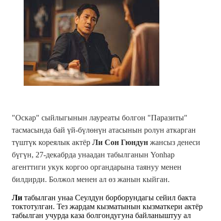
"Оскар" сыйлыгынын лауреаты болгон "Паразиты"
тасмасында бай үй-бүлөнүн атасынын ролун аткарган
түштүк кореялык актёр
Ли Сон Гюндун
жансыз денеси
бүгүн, 27-декабрда унаадан табылганын Yonhap
агенттиги укук коргоо органдарына таянуу менен
билдирди.
Болжол менен ал өз жанын кыйган.
Ли
табылган унаа Сеулдун борборундагы сейил бакта
токтотулган. Тез жардам кызматынын кызматкери актёр
табылган учурда каза болгондугуна байланыштуу ал