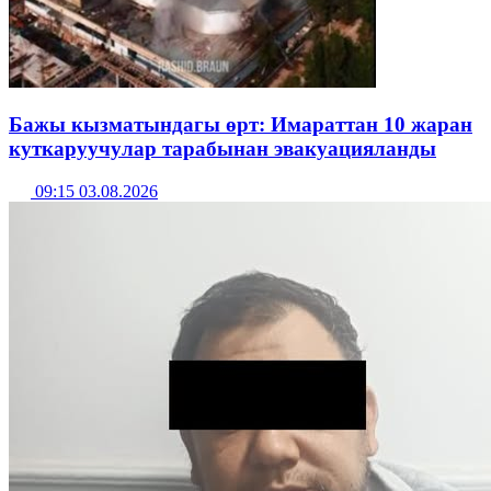
Бажы кызматындагы өрт: Имараттан 10 жаран
куткаруучулар тарабынан эвакуацияланды
09:15 03.08.2026