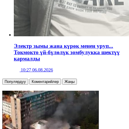
Электр зымы жана күрөк менен уруп...
Токмокто үй-бүлөлүк зомбулукка шектүү
кармалды
10:27 06.08.2026
Популярдуу
Коментарийлер
Жаңы