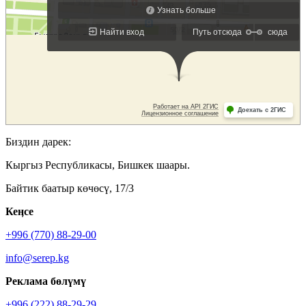
Биздин дарек:
Кыргыз Республикасы, Бишкек шаары.
Байтик баатыр көчөсү, 17/3
Кеӊсе
+996 (770) 88-29-00
info@serep.kg
Реклама бөлүмү
+996 (222) 88-29-29