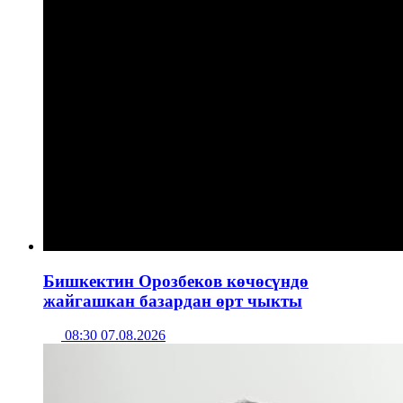
Бишкектин Орозбеков көчөсүндө
жайгашкан базардан өрт чыкты
08:30 07.08.2026