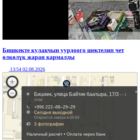
Бишкекте кулакчын уурдоого шектелип чет
өлкөлүк жаран кармалды
13:54 02.08.2026