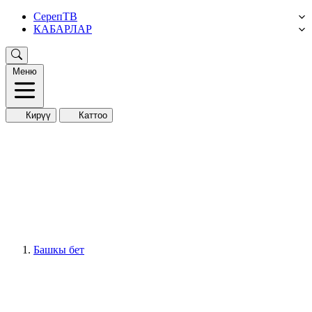
СерепТВ
КАБАРЛАР
Меню
Кирүү
Каттоо
Башкы бет