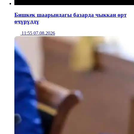
Бишкек шаарындагы базарда чыккан өрт
өчүрүлдү
11:55 07.08.2026