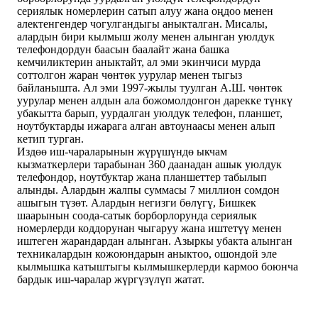
сериялык номерлерин сатып алуу жана оңдоо менен
алектенгендер чогулгандыгы аныкталган. Мисалы,
алардын бири кылмыш жолу менен алынган уюлдук
телефондордун баасын баалайт жана башка
кемчиликтерин аныктайт, ал эми экинчиси мурда
соттолгон жаран чөнтөк уурулар менен тыгыз
байланышта. Ал эми 1997-жылы туулган А.Ш. чөнтөк
уурулар менен алдын ала божомолдонгон дарекке түнкү
убакытта барып, уурдалган уюлдук телефон, планшет,
ноутбуктарды ижарага алган автоунаасы менен алып
кетип турган.
Издөө иш-чараларынын жүрүшүндө ыкчам
кызматкерлери тарабынан 360 даанадан ашык уюлдук
телефондор, ноутбуктар жана планшеттер табылып
алынды. Алардын жалпы суммасы 7 миллион сомдон
ашыгын түзөт. Алардын негизги бөлүгү, Бишкек
шаарынын соода-сатык борборлорунда сериялык
номерлерди коддорунан чыгаруу жана иштетүү менен
иштеген жарандардан алынган. Азыркы убакта алынган
техникалардын кожоюндарын аныктоо, ошондой эле
кылмышка катыштыгы кылмышкерлерди кармоо боюнча
бардык иш-чаралар жүргүзүлүп жатат.