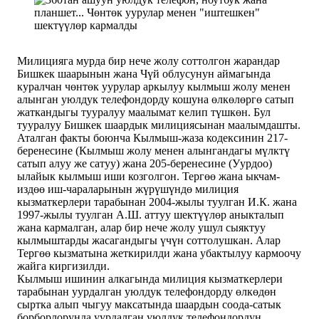
Милицияга мурда бир нече жолу соттолгон жарандар
Бишкек шаарынын жана Чүй облусунун аймагында
куралчан чөнтөк уурулар аркылуу кылмыш жолу менен
алынган уюлдук телефондорду кошуна өлкөлөргө сатып
жаткандыгы тууралуу маалымат келип түшкөн. Бул
тууралуу Бишкек шаардык милициясынан маалымдашты.
Аталган факты боюнча Кылмыш-жаза кодексинин 217-
беренесине (Кылмыш жолу менен алынгандагы мүлктү
сатып алуу же сатуу) жана 205-беренесине (Уурдоо)
ылайык кылмыш иши козголгон. Тергөө жана ыкчам-
издөө иш-чараларынын жүрүшүндө милиция
кызматкерлери тарабынан 2004-жылы туулган И.К. жана
1997-жылы туулган А.Ш. аттуу шектүүлөр аныкталып
жана кармалган, алар бир нече жолу ушул сыяктуу
кылмыштарды жасагандыгы үчүн соттолушкан. Алар
Тергөө кызматына жеткирилди жана убактылуу кармоочу
жайга киргизилди.
Кылмыш ишинин алкагында милиция кызматкерлери
тарабынан уурдалган уюлдук телефондорду өлкөдөн
сыртка алып чыгуу максатында шаардын соода-сатык
борборлорунда уурдалган уюлдук телефондордун