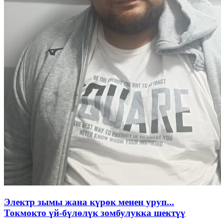
Электр зымы жана күрөк менен уруп...
Токмокто үй-бүлөлүк зомбулукка шектүү