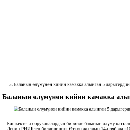
Баланын өлүмүнөн кийин камакка алынган 5 дарыгердин
Баланын өлүмүнөн кийин камакка алын
Бишкектеги ооруканалардын биринде баланын өлүмү каттал
Ленин РИИБден билдиришти.
Өткөн жылдын
14-ноябрда «1