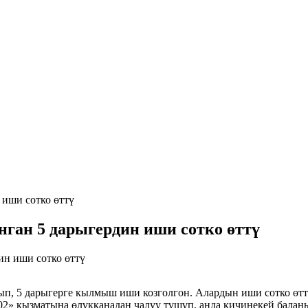
 иши сотко өттү
ган 5 дарыгердин иши сотко өттү
ып, 5 дарыгерге кылмыш иши козголгон. Алардын иши сотко өт
02» кызматына өлүкканадан чалуу түшүп, анда кичинекей бала