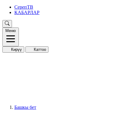
СерепТВ
КАБАРЛАР
Меню
Кирүү
Каттоо
Башкы бет