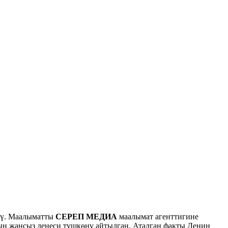
тү. Маалыматты
СЕРЕП МЕДИА
маалымат агенттигине
нын жансыз денеси түшкөнү айтылган. Аталган факты Ленин