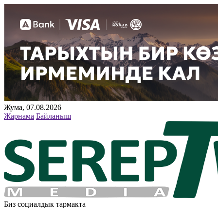
Жума, 07.08.2026
Жарнама
Байланыш
Биз социалдык тармакта