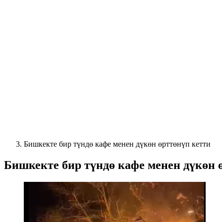
Бишкекте бир түндө кафе менен дүкөн өрттөнүп кетти
Бишкекте бир түндө кафе менен дүкөн 