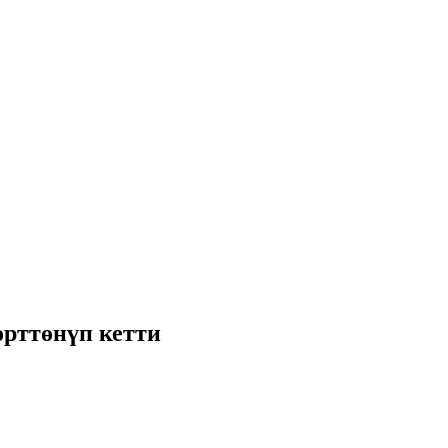
өрттөнүп кетти