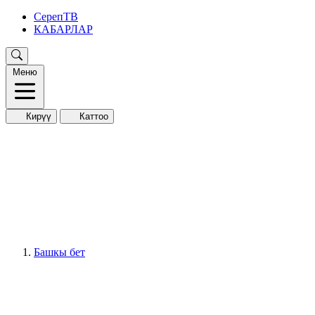
СерепТВ
КАБАРЛАР
Меню
Кирүү
Каттоо
Башкы бет