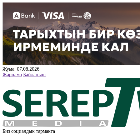
Жума, 07.08.2026
Жарнама
Байланыш
Биз социалдык тармакта