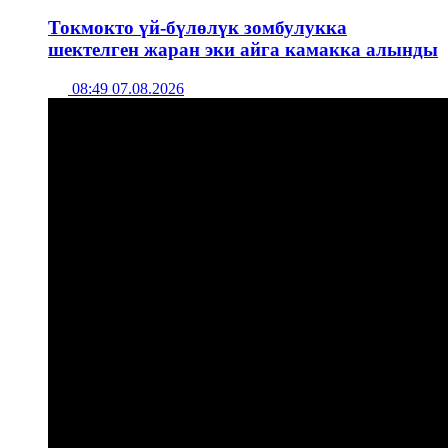
Токмокто үй-бүлөлүк зомбулукка
шектелген жаран эки айга камакка алынды
08:49 07.08.2026