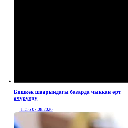
Бишкек шаарындагы базарда чыккан өрт
өчүрүлдү
11:55 07.08.2026