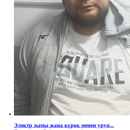
Электр зымы жана күрөк менен уруп...