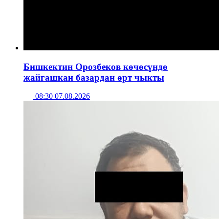
Бишкектин Орозбеков көчөсүндө
жайгашкан базардан өрт чыкты
08:30 07.08.2026