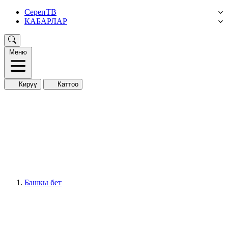
СерепТВ
КАБАРЛАР
Меню
Кирүү
Каттоо
Башкы бет