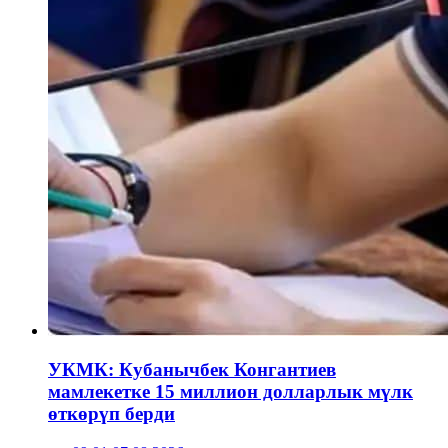
УКМК: Кубанычбек Конгантиев
мамлекетке 15 миллион долларлык мүлк
өткөрүп берди