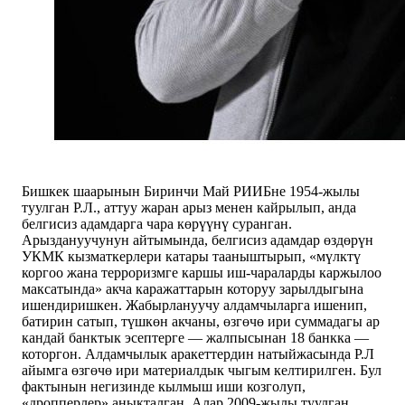
Бишкек шаарынын Биринчи Май РИИБне 1954-жылы
туулган Р.Л., аттуу жаран арыз менен кайрылып, анда
белгисиз адамдарга чара көрүүнү суранган.
Арыздануучунун айтымында, белгисиз адамдар өздөрүн
УКМК кызматкерлери катары тааныштырып, «мүлктү
коргоо жана терроризмге каршы иш-чараларды каржылоо
максатында» акча каражаттарын которуу зарылдыгына
ишендиришкен. Жабырлануучу алдамчыларга ишенип,
батирин сатып, түшкөн акчаны, өзгөчө ири суммадагы ар
кандай банктык эсептерге — жалпысынан 18 банкка —
которгон. Алдамчылык аракеттердин натыйжасында Р.Л
айымга өзгөчө ири материалдык чыгым келтирилген. Бул
фактынын негизинде кылмыш иши козголуп,
«дропперлер» аныкталган. Алар 2009-жылы туулган