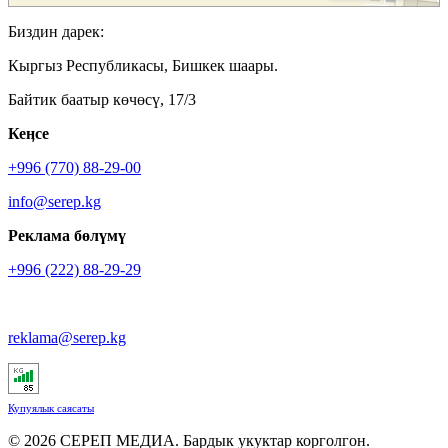
Биздин дарек:
Кыргыз Республикасы, Бишкек шаары.
Байтик баатыр көчөсү, 17/3
Кеӊсе
+996 (770) 88-29-00
info@serep.kg
Реклама бөлүмү
+996 (222) 88-29-29
reklama@serep.kg
Купуялык саясаты
© 2026 СЕРЕП МЕДИА. Бардык укуктар корголгон.