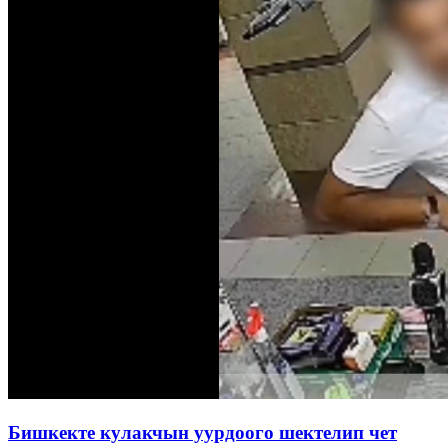
Бишкекте кулакчын уурдоого шектелип чет