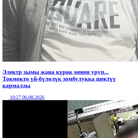
Электр зымы жана күрөк менен уруп...
Токмокто үй-бүлөлүк зомбулукка шектүү
кармалды
10:27 06.08.2026