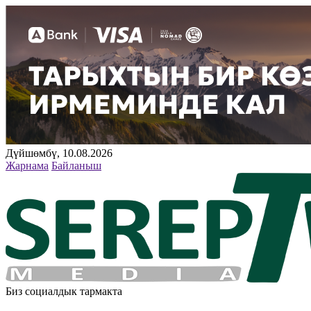
Дүйшөмбү, 10.08.2026
Жарнама
Байланыш
Биз социалдык тармакта