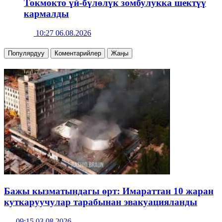
Токмокто үй-бүлөлүк зомбулукка шектүү
кармалды
10:27 06.08.2026
Популярдуу
Коментарийлер
Жаңы
Бажы кызматындагы өрт: Имараттан 10 жаран
куткаруучулар тарабынан эвакуацияланды
09:15 03.08.2026