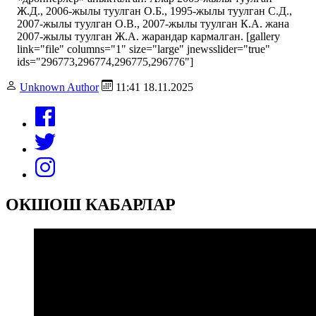
Ж.Д., 2006-жылы туулган О.Б., 1995-жылы туулган С.Д.,
2007-жылы туулган О.В., 2007-жылы туулган К.А. жана
2007-жылы туулган Ж.А. жарандар кармалган. [gallery
link="file" columns="1" size="large" jnewsslider="true"
ids="296773,296774,296775,296776"]
Unknown Author
11:41 18.11.2025
ОКШОШ КАБАРЛАР