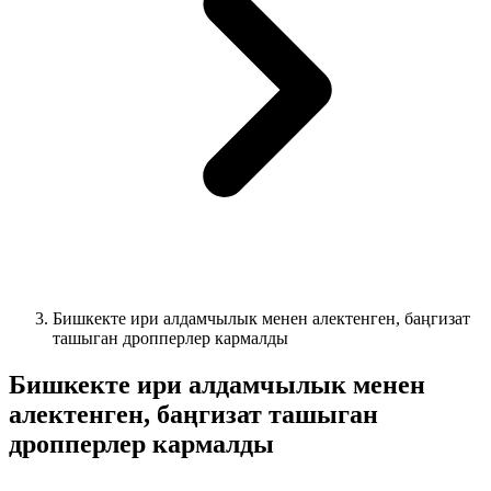
Бишкекте ири алдамчылык менен алектенген, баңгизат
ташыган дропперлер кармалды
Бишкекте ири алдамчылык менен
алектенген, баңгизат ташыган
дропперлер кармалды