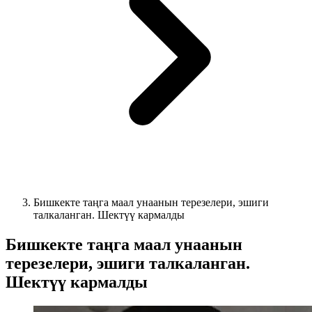
Бишкекте таңга маал унаанын терезелери, эшиги
талкаланган. Шектүү кармалды
Бишкекте таңга маал унаанын
терезелери, эшиги талкаланган.
Шектүү кармалды