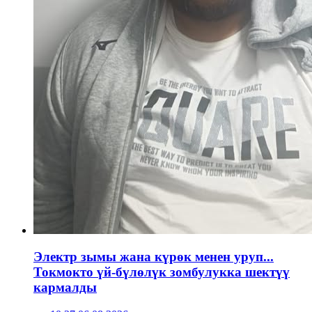
Электр зымы жана күрөк менен уруп...
Токмокто үй-бүлөлүк зомбулукка шектүү
кармалды