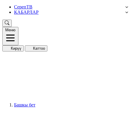
СерепТВ
КАБАРЛАР
Меню
Кирүү
Каттоо
Башкы бет