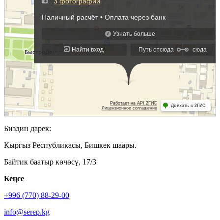
Биздин дарек:
Кыргыз Республикасы, Бишкек шаары.
Байтик баатыр көчөсү, 17/3
Кеӊсе
+996 (770) 88-29-00
info@serep.kg