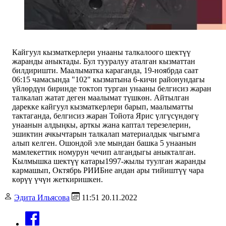
Кайгуул кызматкерлери унааны талкалоого шектүү
жаранды аныктады. Бул тууралуу аталган кызматтан
билдиришти. Маалыматка караганда, 19-ноябрда саат
06:15 чамасында "102" кызматына 6-кичи районундагы
үйлөрдүн биринде токтоп турган унааны белгисиз жаран
талкалап жатат деген маалымат түшкөн. Айтылган
дарекке кайгуул кызматкерлери барып, маалыматты
тактаганда, белгисиз жаран Тойота Ярис үлгүсүндөгү
унаанын алдыңкы, арткы жана каптал терезелерин,
эшиктин ачкычтарын талкалап материалдык чыгымга
алып келген. Ошондой эле мындан башка 5 унаанын
мамлекеттик номурун чечип алгандыгы аныкталган.
Кылмышка шектүү катары1997-жылы туулган жаранды
кармашып, Октябрь РИИБне андан ары тийиштүү чара
көрүү үчүн жеткиришкен.
Эдита Ильясова
11:51 20.11.2022