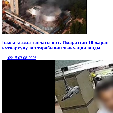
Бажы кызматындагы өрт: Имараттан 10 жаран
куткаруучулар тарабынан эвакуацияланды
09:15 03.08.2026