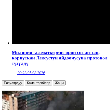
Милиция кызматкерине орой сөз айтып,
коркуткан Лексустун айдоочусуна протокол
түзүлдү
09:28 05.08.2026
Популярдуу
Коментарийлер
Жаңы