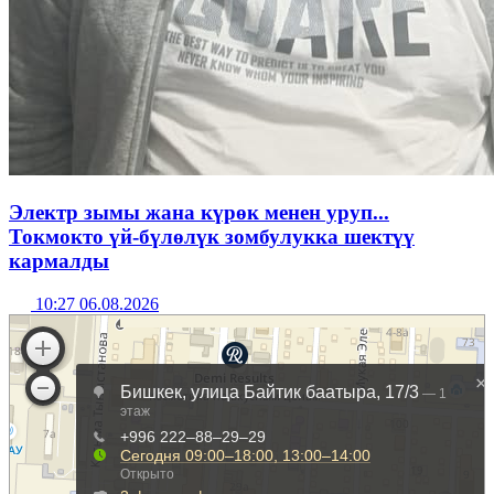
Электр зымы жана күрөк менен уруп...
Токмокто үй-бүлөлүк зомбулукка шектүү
кармалды
10:27 06.08.2026