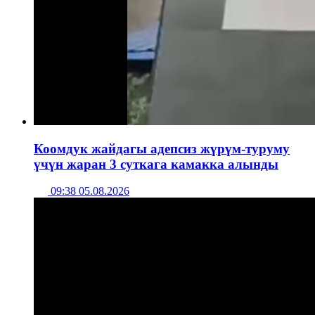
Коомдук жайдагы адепсиз жүрүм-туруму
үчүн жаран 3 суткага камакка алынды
09:38 05.08.2026