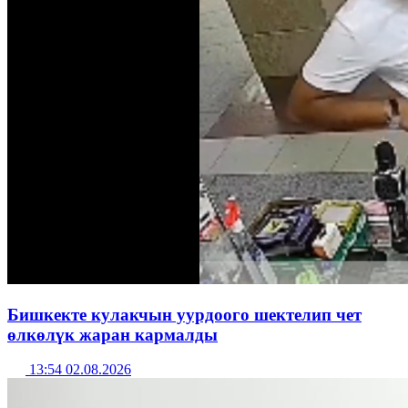
Бишкекте кулакчын уурдоого шектелип чет
өлкөлүк жаран кармалды
13:54 02.08.2026