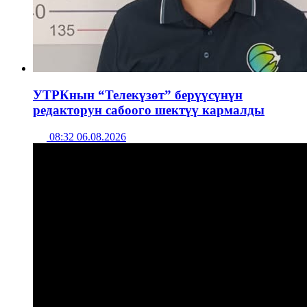
УТРКнын “Телекүзөт” берүүсүнүн
редакторун сабоого шектүү кармалды
08:32 06.08.2026