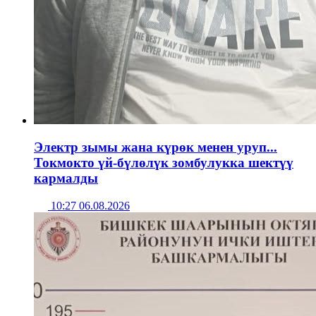
Электр зымы жана күрөк менен уруп...
Токмокто үй-бүлөлүк зомбулукка шектүү
кармалды
10:27 06.08.2026