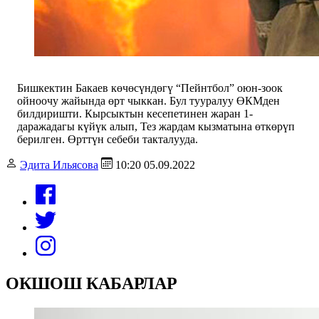
Бишкектин
Бакаев көчөсүндөгү “Пейнтбол” оюн-зоок
ойноочу жайында өрт чыккан. Бул тууралуу ӨКМден
билдиришти.
Кырсыктын кесепетинен жаран
1-
даражадагы күйүк алып, Тез жардам кызматына өткөрүп
берилген. Өрттүн себеби такталууда.
Эдита Ильясова
10:20 05.09.2022
ОКШОШ КАБАРЛАР