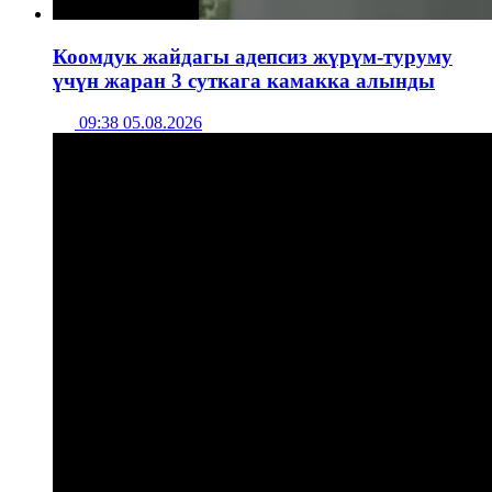
Коомдук жайдагы адепсиз жүрүм-туруму
үчүн жаран 3 суткага камакка алынды
09:38 05.08.2026