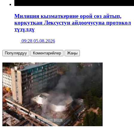
Милиция кызматкерине орой сөз айтып,
коркуткан Лексустун айдоочусуна протокол
түзүлдү
09:28 05.08.2026
Популярдуу
Коментарийлер
Жаңы