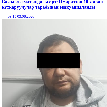
Бажы кызматындагы өрт: Имараттан 10 жаран
куткаруучулар тарабынан эвакуацияланды
09:15 03.08.2026