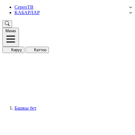
СерепТВ
КАБАРЛАР
Меню
Кирүү
Каттоо
Башкы бет