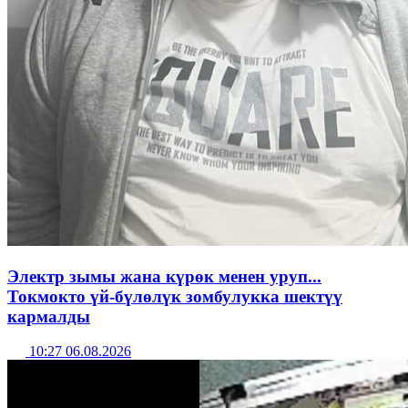
Электр зымы жана күрөк менен уруп...
Токмокто үй-бүлөлүк зомбулукка шектүү
кармалды
10:27 06.08.2026