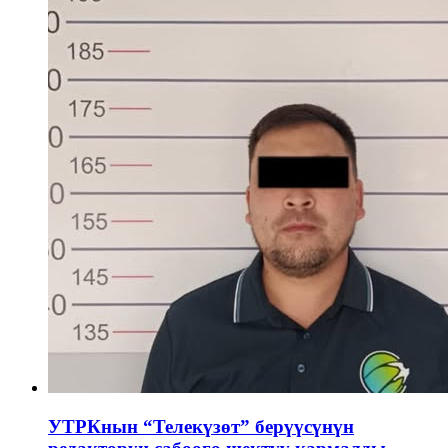
УТРКнын “Телекүзөт” берүүсүнүн