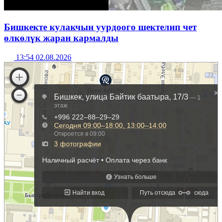
Бишкекте кулакчын уурдоого шектелип чет
өлкөлүк жаран кармалды
13:54 02.08.2026