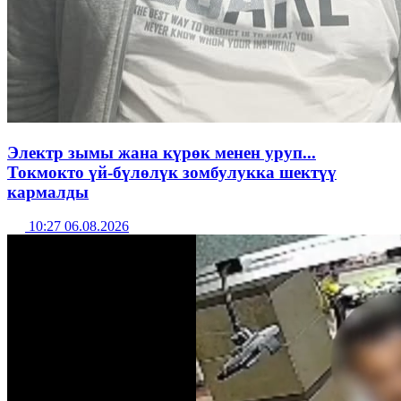
Электр зымы жана күрөк менен уруп...
Токмокто үй-бүлөлүк зомбулукка шектүү
кармалды
10:27 06.08.2026