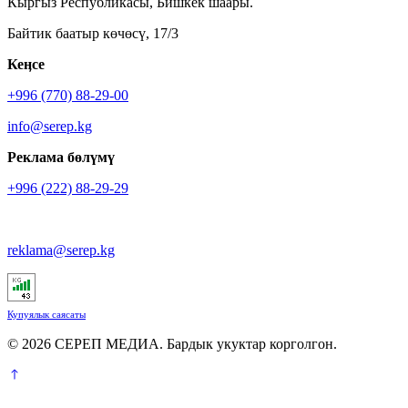
Кыргыз Республикасы, Бишкек шаары.
Байтик баатыр көчөсү, 17/3
Кеӊсе
+996 (770) 88-29-00
info@serep.kg
Реклама бөлүмү
+996 (222) 88-29-29
reklama@serep.kg
Купуялык саясаты
© 2026 СЕРЕП МЕДИА. Бардык укуктар корголгон.