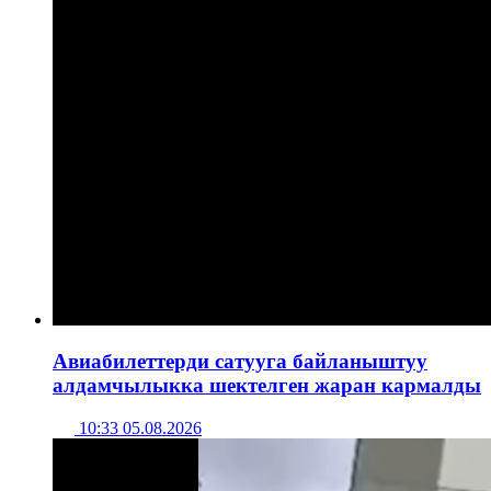
Авиабилеттерди сатууга байланыштуу
алдамчылыкка шектелген жаран кармалды
10:33 05.08.2026