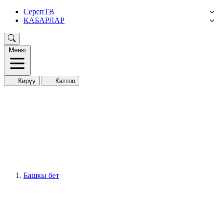
СерепТВ
КАБАРЛАР
Меню
Кирүү
Каттоо
Башкы бет