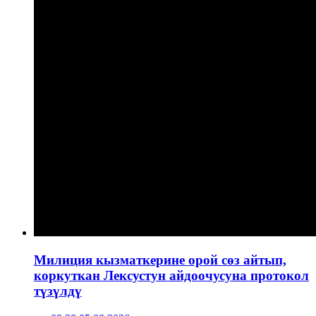
Милиция кызматкерине орой сөз айтып,
коркуткан Лексустун айдоочусуна протокол
түзүлдү