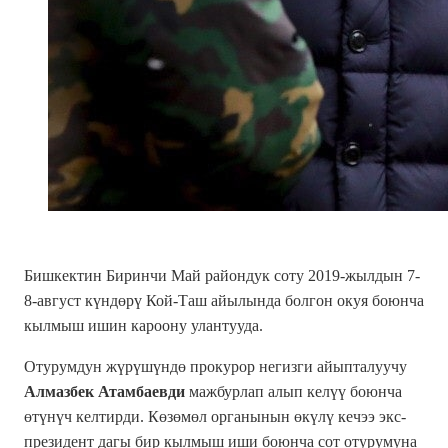
Бишкектин Биринчи Май райондук соту 2019-жылдын 7-
8-август күндөрү Кой-Таш айылында болгон окуя боюнча
кылмыш ишин кароону улантууда.
Отурумдун жүрүшүндө прокурор негизги айыпталуучу
Алмазбек Атамбаевди
мажбурлап алып келүү боюнча
өтүнүч келтирди. Көзөмөл органынын өкүлү кечээ экс-
президент дагы бир кылмыш иши боюнча сот отурумуна