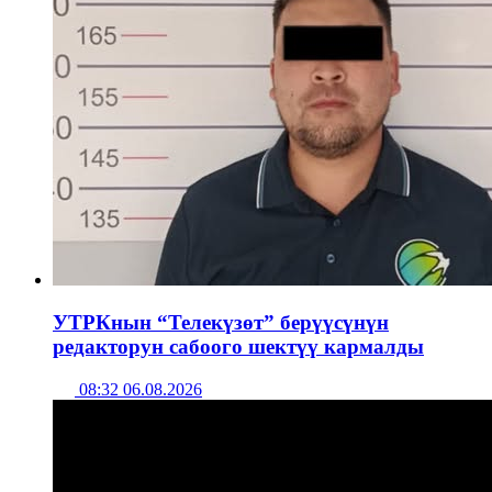
УТРКнын “Телекүзөт” берүүсүнүн
редакторун сабоого шектүү кармалды
08:32 06.08.2026