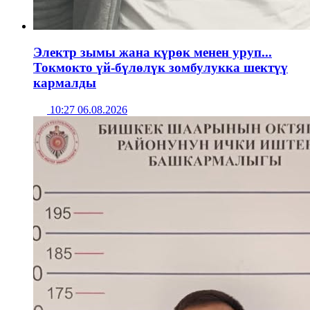
Электр зымы жана күрөк менен уруп...
Токмокто үй-бүлөлүк зомбулукка шектүү
кармалды
10:27 06.08.2026