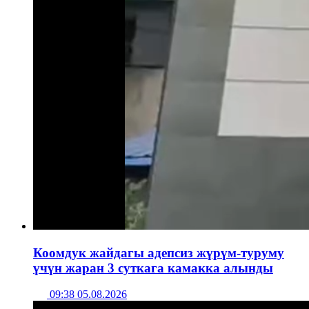
Коомдук жайдагы адепсиз жүрүм-туруму
үчүн жаран 3 суткага камакка алынды
09:38 05.08.2026