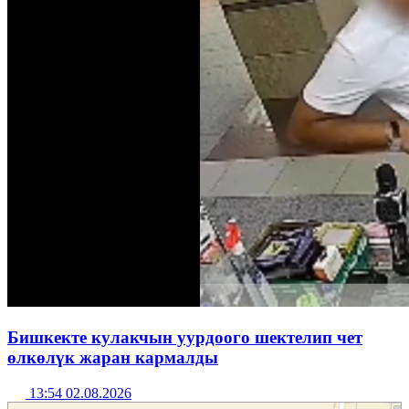
Бишкекте кулакчын уурдоого шектелип чет
өлкөлүк жаран кармалды
13:54 02.08.2026