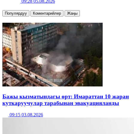
09:28 05.08.2026
Популярдуу
Коментарийлер
Жаңы
Бажы кызматындагы өрт: Имараттан 10 жаран
куткаруучулар тарабынан эвакуацияланды
09:15 03.08.2026