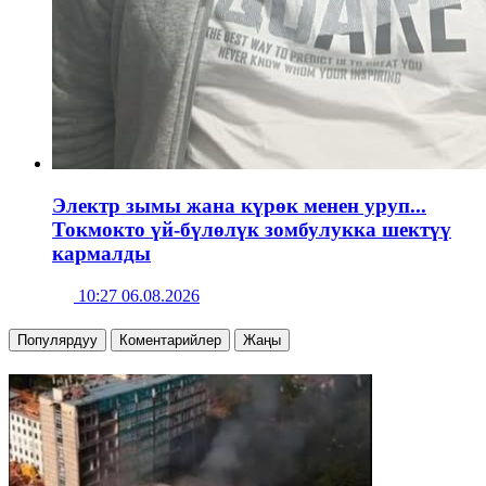
Электр зымы жана күрөк менен уруп...
Токмокто үй-бүлөлүк зомбулукка шектүү
кармалды
10:27 06.08.2026
Популярдуу
Коментарийлер
Жаңы