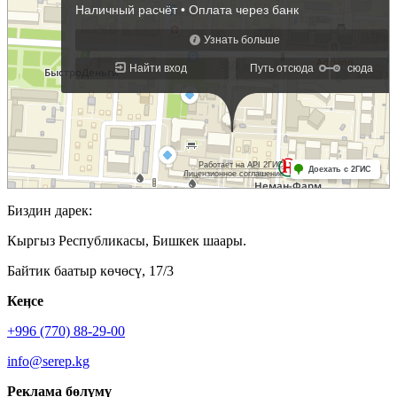
Биздин дарек:
Кыргыз Республикасы, Бишкек шаары.
Байтик баатыр көчөсү, 17/3
Кеӊсе
+996 (770) 88-29-00
info@serep.kg
Реклама бөлүмү