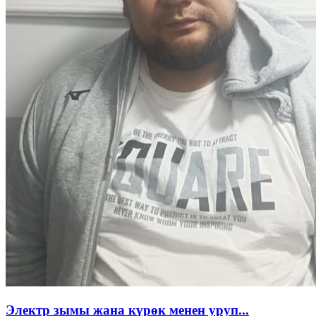
Электр зымы жана күрөк менен уруп...