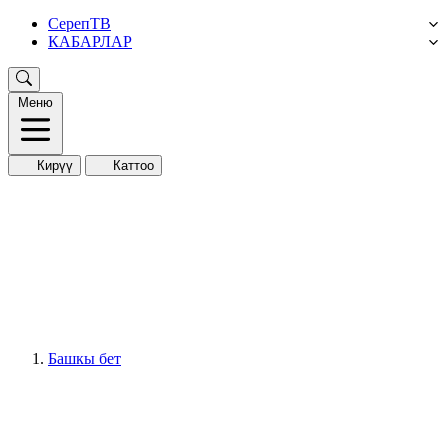
СерепТВ
КАБАРЛАР
Меню
Кирүү
Каттоо
Башкы бет