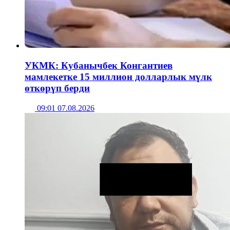
УКМК: Кубанычбек Конгантиев
мамлекетке 15 миллион долларлык мүлк
өткөрүп берди
09:01 07.08.2026