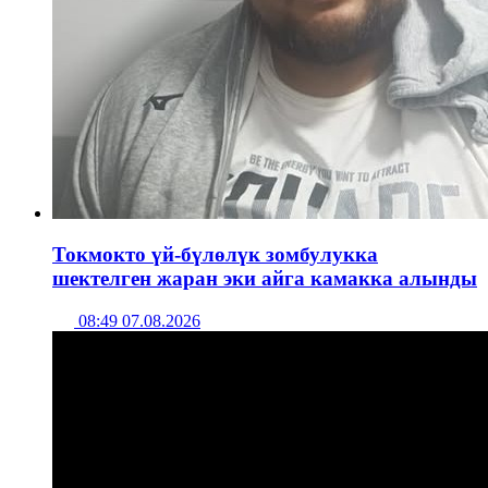
Токмокто үй-бүлөлүк зомбулукка
шектелген жаран эки айга камакка алынды
08:49 07.08.2026