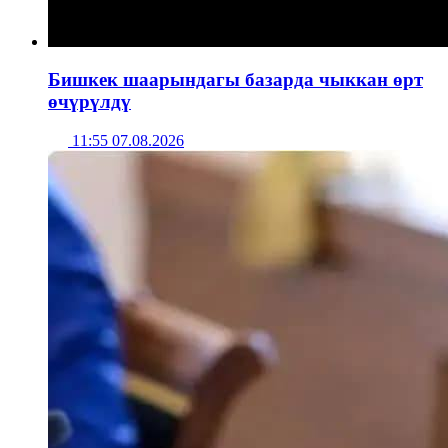
Бишкек шаарындагы базарда чыккан өрт
өчүрүлдү
11:55 07.08.2026