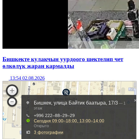
Бишкекте кулакчын уурдоого шектелип чет
өлкөлүк жаран кармалды
13:54 02.08.2026