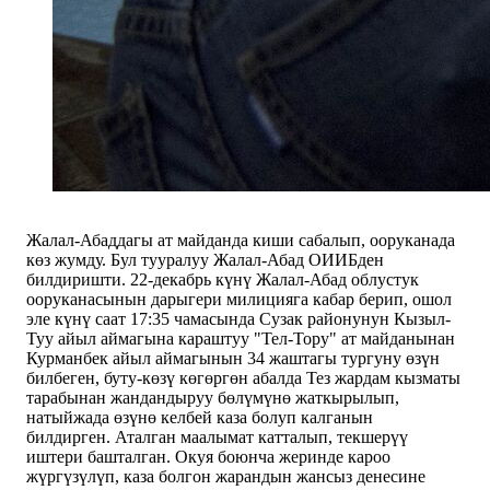
Жалал-Абаддагы ат майданда киши сабалып, ооруканада
көз жумду. Бул тууралуу Жалал-Абад ОИИБден
билдиришти. 22-декабрь күнү Жалал-Абад облустук
ооруканасынын дарыгери милицияга кабар берип, ошол
эле күнү саат 17:35 чамасында Сузак районунун Кызыл-
Туу айыл аймагына караштуу "Тел-Тору" ат майданынан
Курманбек айыл аймагынын 34 жаштагы тургуну өзүн
билбеген, буту-көзү көгөргөн абалда Тез жардам кызматы
тарабынан жандандыруу бөлүмүнө жаткырылып,
натыйжада өзүнө келбей каза болуп калганын
билдирген. Аталган маалымат катталып, текшерүү
иштери башталган. Окуя боюнча жеринде кароо
жүргүзүлүп, каза болгон жарандын жансыз денесине