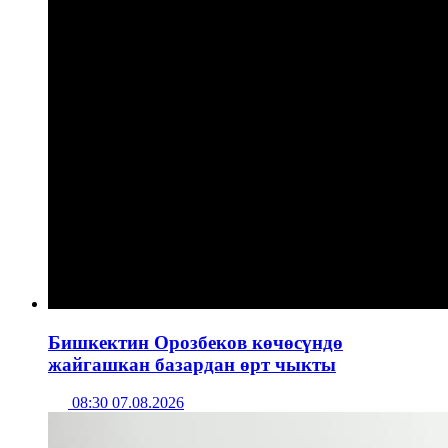
Бишкектин Орозбеков көчөсүндө
жайгашкан базардан өрт чыкты
08:30 07.08.2026