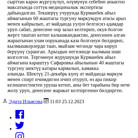
сырттан кароо жүргүзүлүп, өлүмүнүн себебин аныктоо
максатында соттук-медициналык экспертиза
дайындалган. Текшерүү учурунда Курманбек айыл
аймагынын 60 жаштагы тургуну маркумдун атасы арыз
менен кайрылып, ат майданда уулун белгисиз адамдар
уруп сабап, денесине оор залал келтирип, окуя болгон
жерге таштап кетип калышкандыктан, денесинен алган
жараатынан улам ооруканада каза болгонун билдирип,
кылмышкерлерди таап, мыйзам чегинде чара көрүп
берүүнү суранган. Арыздын негизинде кылмыш иши
козголгон. Тергөөнүн жүрүшүндө Курманбек айыл
аймагына караштуу Сафаровка айылынын 40 жаштагы
тургуну шектүү катары кармалып, камакка
алынды. Шектүү 21-декабрь күнү ат майданда маркум
менен спирт ичимдигин ичип отуруп, өз ара пикир
келишпестиктен уруша кетип, аны бет тарабына бир нече
жолу уруп, денесине жаракат келтиргенин билдирген.
Эдита Ильясова
11:03 25.12.2023