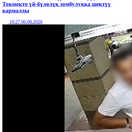
Токмокто үй-бүлөлүк зомбулукка шектүү
кармалды
10:27 06.08.2026