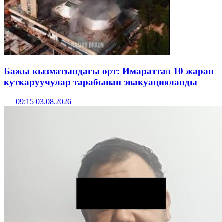
Бажы кызматындагы өрт: Имараттан 10 жаран
куткаруучулар тарабынан эвакуацияланды
09:15 03.08.2026