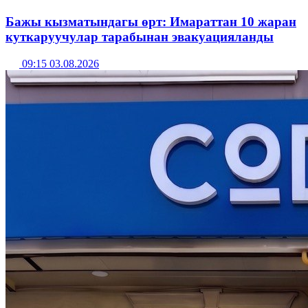
Бажы кызматындагы өрт: Имараттан 10 жаран
куткаруучулар тарабынан эвакуацияланды
09:15 03.08.2026