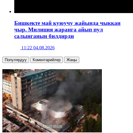
Бишкекте май куюучу жайында чыккан
чыр. Милиция жаранга айып пул
салынганын билдирди
11:22 04.08.2026
Популярдуу
Коментарийлер
Жаңы