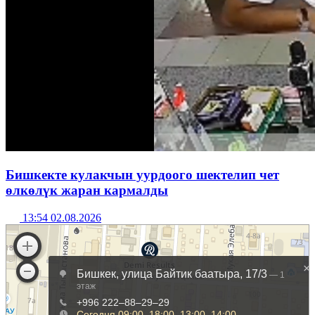
Бишкекте кулакчын уурдоого шектелип чет
өлкөлүк жаран кармалды
13:54 02.08.2026