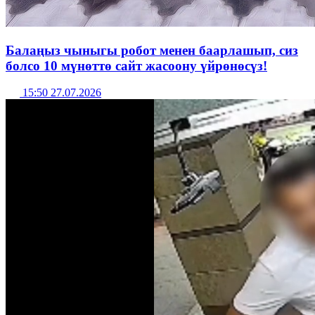
Балаңыз чыныгы робот менен баарлашып, сиз
болсо 10 мүнөттө сайт жасоону үйрөнөсүз!
15:50 27.07.2026