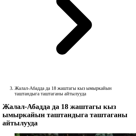
Жалал-Абадда да 18 жаштагы кыз ымыркайын
таштандыга таштаганы айтылууда
Жалал-Абадда да 18 жаштагы кыз
ымыркайын таштандыга таштаганы
айтылууда