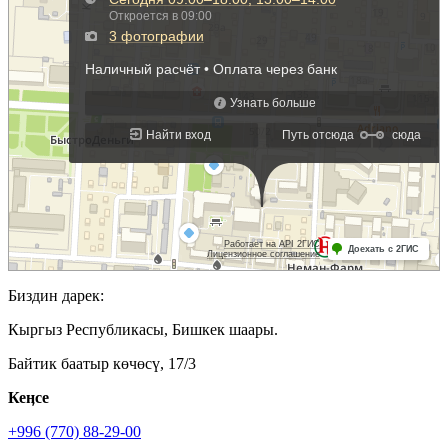
Биздин дарек:
Кыргыз Республикасы, Бишкек шаары.
Байтик баатыр көчөсү, 17/3
Кеӊсе
+996 (770) 88-29-00