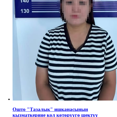
Ошто "Тазалык" ишканасынын
кызматкерине кол көтөрүүгө шектүү