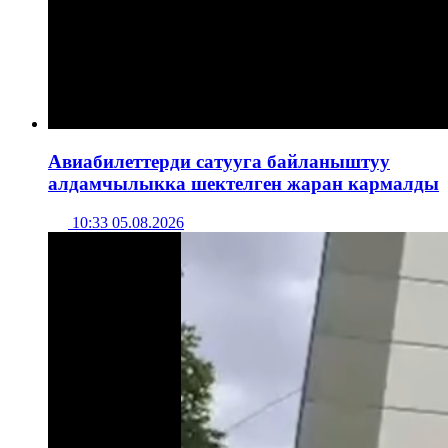
Авиабилеттерди сатууга байланыштуу
алдамчылыкка шектелген жаран кармалды
10:33 05.08.2026