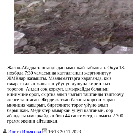
Жалал-Абадда таштандыдан ымыркай табылган. Окуя 18-
ноябрда 7:30 чамасында катталганын жергиликтүү
ЖМКлар жазышты. Маалыматтарга караганда, кыз
ижарага алып жашаган үйүнүн душуна кирип кыз
төрөгөн. Андан соң коркуп, ымыркайды баланын
кийимине ороп, сыртка алып чыгып таштанды таштоочу
жерге таштаган. Жерде жаткан баланы көргөн жаран
милиция чакырып, биргеликте төрөт үйүнө алып
барышкан. Медиктер ымыркай үшүп калганын, оор
абалдагы ымыркайдын бою 44 сантиметр, салмагы 2 300
грамм экенин айтышкан.
Эдита Ильясова
16:13 20.11.2023