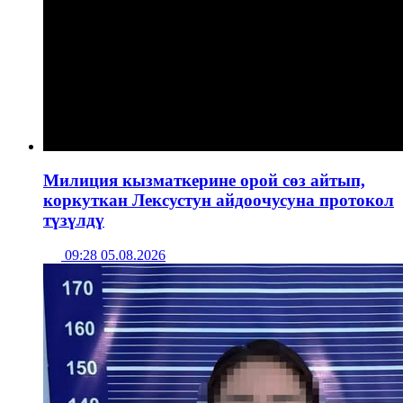
Милиция кызматкерине орой сөз айтып,
коркуткан Лексустун айдоочусуна протокол
түзүлдү
09:28 05.08.2026