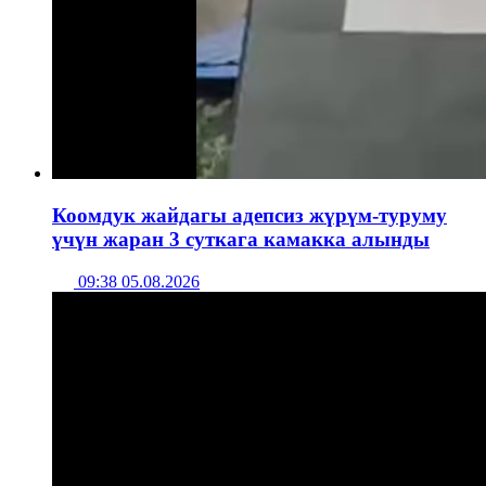
Коомдук жайдагы адепсиз жүрүм-туруму
үчүн жаран 3 суткага камакка алынды
09:38 05.08.2026