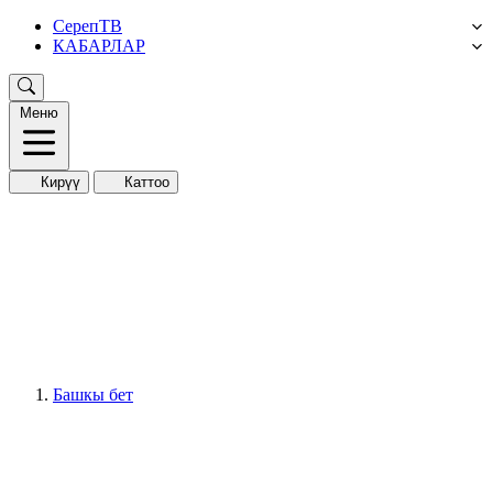
СерепТВ
КАБАРЛАР
Меню
Кирүү
Каттоо
Башкы бет