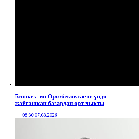
Бишкектин Орозбеков көчөсүндө
жайгашкан базардан өрт чыкты
08:30 07.08.2026