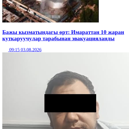
Бажы кызматындагы өрт: Имараттан 10 жаран
куткаруучулар тарабынан эвакуацияланды
09:15 03.08.2026