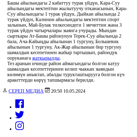
Башы айылындагы 2 кабаттуу турак үйдүн, Кара-Суу
айылындагы мектептин жылытуучу отканасынын, Кара-
Суу айылындагы 1 турак үйдүн, Дыйкан айылында 2
турак үйдүн, Калинин айылындагы мектептин спорт
залынын, Май-Булак тилкесиндеги 1 мечиттин жана 3
турак үйдүн чатырчалары зыянга учурады. Мындан
сырткары Ат-Башы районунун Терек-Суу айылында 2
бала, Ача-Кайыңды айылынан 1 тургуну, Большевик
айылынын 1 тургуну, Ак-Жар айылынын бир тургуну
шамалдын кесепетинен жабыр тартышып, райондук
ооруканага
жаткырылды
.
Тез аранын ичинде район аймагындагы болгон катуу
шамалдын кесепеттеринен келип чыккан зыяндын
көлөмүн аныктап, абалды турукташтырууга болгон күч
аракеттерди көрүү тапшырмасы берилди.
СЕРЕП МЕДИА
20:50 10.05.2024