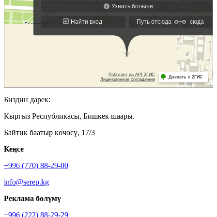
Биздин дарек:
Кыргыз Республикасы, Бишкек шаары.
Байтик баатыр көчөсү, 17/3
Кеӊсе
+996 (770) 88-29-00
info@serep.kg
Реклама бөлүмү
+996 (222) 88-29-29