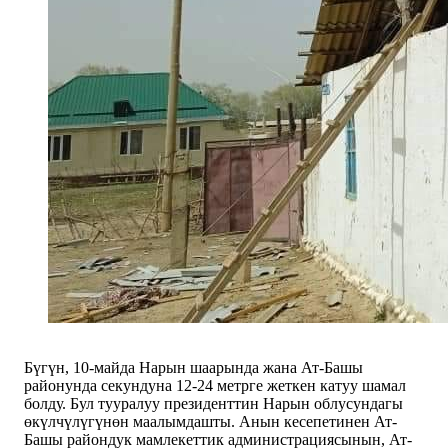
Бүгүн, 10-майда Нарын шаарында жана Ат-Башы
районунда секундуна 12-24 метрге жеткен катуу шамал
болду. Бул тууралуу президенттин Нарын облусундагы
өкүлчүлүгүнөн маалымдашты. Анын кесепетинен Ат-
Башы райондук мамлекеттик администрациясынын, Ат-