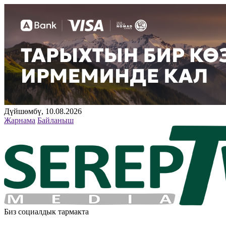
Дүйшөмбү, 10.08.2026
Жарнама
Байланыш
Биз социалдык тармакта