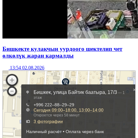
Бишкекте кулакчын уурдоого шектелип чет
өлкөлүк жаран кармалды
13:54 02.08.2026