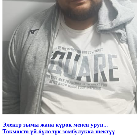
Электр зымы жана күрөк менен уруп...
Токмокто үй-бүлөлүк зомбулукка шектүү