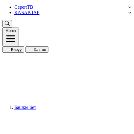
СерепТВ
КАБАРЛАР
Меню
Кирүү
Каттоо
Башкы бет