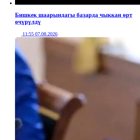
Бишкек шаарындагы базарда чыккан өрт
өчүрүлдү
11:55 07.08.2026