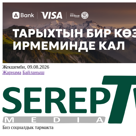
Жекшемби, 09.08.2026
Жарнама
Байланыш
Биз социалдык тармакта