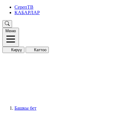
СерепТВ
КАБАРЛАР
Меню
Кирүү
Каттоо
Башкы бет