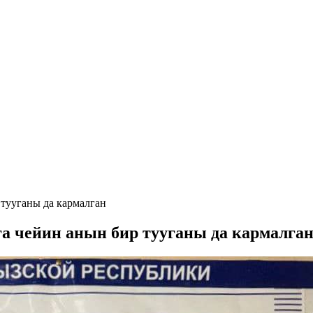
тууганы да кармалган
а чейин анын бир тууганы да кармалга