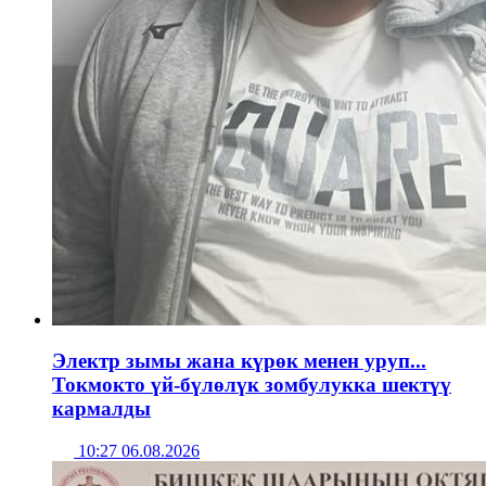
Электр зымы жана күрөк менен уруп...
Токмокто үй-бүлөлүк зомбулукка шектүү
кармалды
10:27 06.08.2026