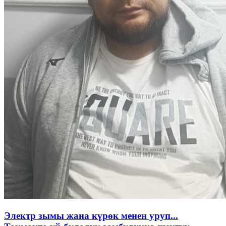
Электр зымы жана күрөк менен уруп...