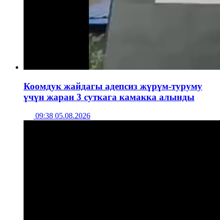
Коомдук жайдагы адепсиз жүрүм-туруму
үчүн жаран 3 суткага камакка алынды
09:38 05.08.2026