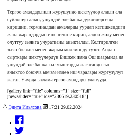
Тергөө амалдарынын жүрүшүндө шектүүлөр алдын ала
сүйлөшүп алып, ушундай эле башка дүкөндөргө да
киришип, терминалдан акчаларды уурдап кетишкендиги
жана жарандардын ишеничине кирип, алдоо жолу менен
олуттуу зыянга учуратканы аныкталды. Келтирилген
зыян болжол менен жарым миллионду түзөт. Андан
сырткары шектүүлөрдүн Бишкек жана Ош шаарында да
ушундай эле башка кылмыштарды жасагандыгын
аныктоо боюнча ыкчам-издөө иш-чаралары жүргүзүлүп
жатат. Учурда ыкчам-тергөө амалдары уланууда.
[gallery link="file" columns="1" size="full"
jnewsslider="true" ids="230519,230518"]
Эдита Ильясова
17:21 29.02.2024