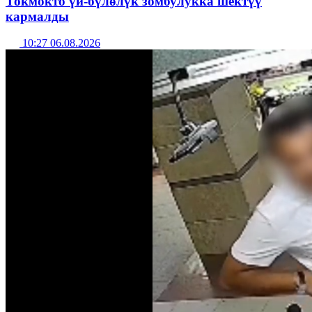
Токмокто үй-бүлөлүк зомбулукка шектүү
кармалды
10:27 06.08.2026