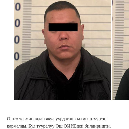
Ошто терминалдан акча уурдаган кылмыштуу топ
кармалды. Бул тууралуу Ош ОИИБден билдиришти.