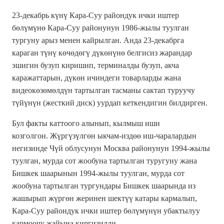
23-декабрь күнү Кара-Суу райондук ички иштер
бөлүмүнө Кара-Суу районунун 1986-жылы туулган
тургуну арыз менен кайрылган. Анда 23-декабрга
караган түнү көчөдөгү дүкөнүнө белгисиз жарандар
эшигин бузуп киришип, терминалды бузуп, акча
каражаттарын, дүкөн ичиндеги товарларды жана
видеокөзөмөлдүн тартылган тасманы сактап туруучу
түйүнүн (жесткий диск) уурдап кеткендигин билдирген.
Бул факты каттоого алынып, кылмыш иши
козголгон. Жүргүзүлгөн ыкчам-издөө иш-чаралардын
негизинде Чүй облусунун Москва районунун 1994-жылы
туулган, мурда сот жообуна тартылган туругуну жана
Бишкек шаарынын 1994-жылы туулган, мурда сот
жообуна тартылган тургундары Бишкек шаарында из
жашырып жүргөн жеринен шектүү катары кармалып,
Кара-Суу райондук ички иштер бөлүмүнүн убактылуу
кармоочу жайына киргизилди.