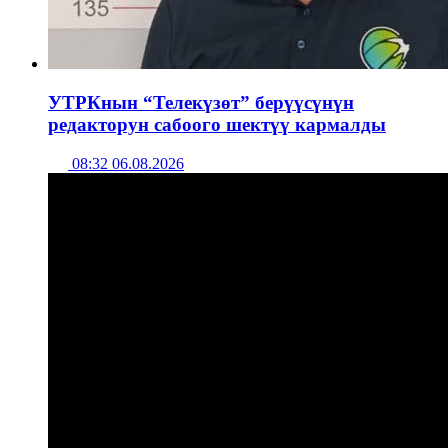
УТРКнын “Телекүзөт” берүүсүнүн
редакторун сабоого шектүү кармалды
08:32 06.08.2026