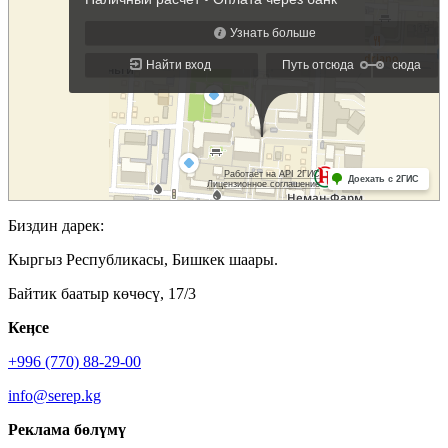
Биздин дарек:
Кыргыз Республикасы, Бишкек шаары.
Байтик баатыр көчөсү, 17/3
Кеӊсе
+996 (770) 88-29-00
info@serep.kg
Реклама бөлүмү