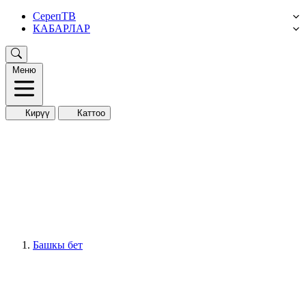
СерепТВ
КАБАРЛАР
Меню
Кирүү
Каттоо
Башкы бет