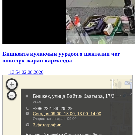
Бишкекте кулакчын уурдоого шектелип чет
өлкөлүк жаран кармалды
13:54 02.08.2026