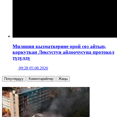
Милиция кызматкерине орой сөз айтып,
коркуткан Лексустун айдоочусуна протокол
түзүлдү
09:28 05.08.2026
Популярдуу
Коментарийлер
Жаңы