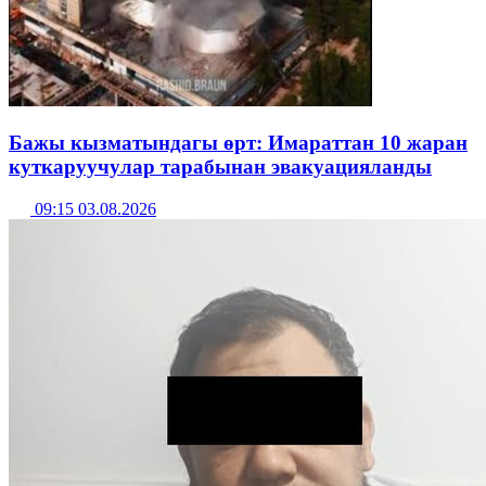
Бажы кызматындагы өрт: Имараттан 10 жаран
куткаруучулар тарабынан эвакуацияланды
09:15 03.08.2026