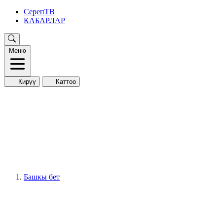
СерепТВ
КАБАРЛАР
Меню
Кирүү
Каттоо
Башкы бет