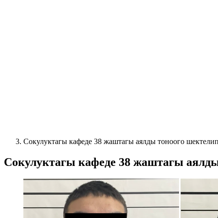
Сокулуктагы кафеде 38 жаштагы аялды тоноого шектели
Сокулуктагы кафеде 38 жаштагы аялды