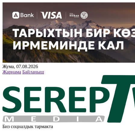
Жума, 07.08.2026
Жарнама
Байланыш
Биз социалдык тармакта