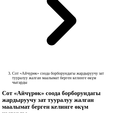
Сот «Айчүрөк» соода борборундагы жардыруучу зат
тууралуу жалган маалымат берген келинге өкүм
чыгарды
Сот «Айчүрөк» соода борборундагы
жардыруучу зат тууралуу жалган
маалымат берген келинге өкүм