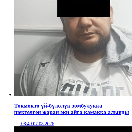
Токмокто үй-бүлөлүк зомбулукка
шектелген жаран эки айга камакка алынды
08:49 07.08.2026