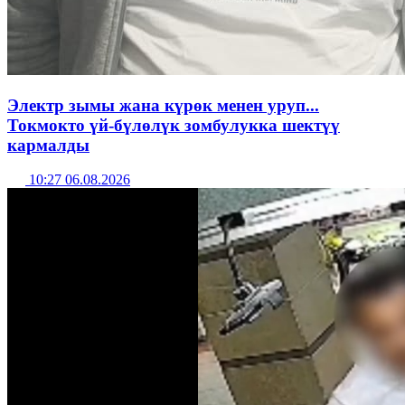
Электр зымы жана күрөк менен уруп...
Токмокто үй-бүлөлүк зомбулукка шектүү
кармалды
10:27 06.08.2026