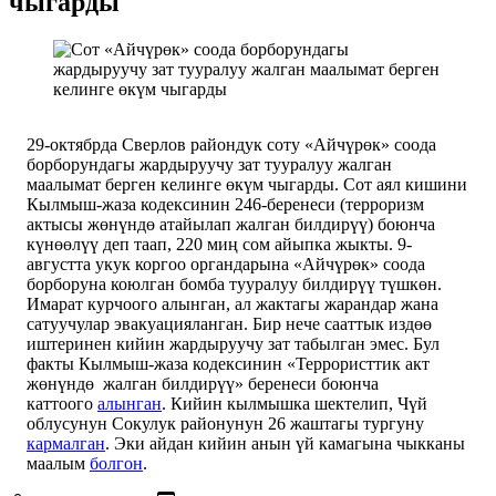
чыгарды
29-октябрда Сверлов райондук соту «Айчүрөк» соода
борборундагы жардыруучу зат тууралуу жалган
маалымат берген келинге өкүм чыгарды.
Сот аял кишини
Кылмыш-жаза кодексинин 246-беренеси (терроризм
актысы жөнүндө атайылап жалган билдирүү) боюнча
күнөөлүү деп таап, 220 миң сом айыпка жыкты.
9-
августта укук коргоо органдарына «Айчүрөк» соода
борборуна коюлган бомба тууралуу билдирүү түшкөн.
Имарат курчоого алынган, ал жактагы жарандар жана
сатуучулар эвакуацияланган. Бир нече сааттык издөө
иштеринен кийин жардыруучу зат табылган эмес. Бул
факты Кылмыш-жаза кодексинин «Террористтик акт
жөнүндө жалган билдирүү» беренеси боюнча
каттоого
алынган
. Кийин кылмышка шектелип,
Чүй
облусунун Сокулук районунун 26 жаштагы тургуну
кармалган
. Эки айдан кийин анын үй камагына чыкканы
маалым
болгон
.