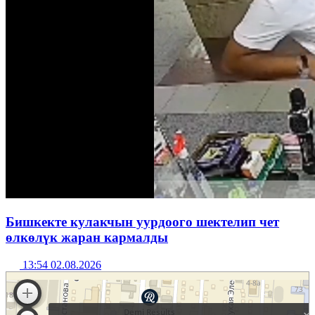
Бишкекте кулакчын уурдоого шектелип чет
өлкөлүк жаран кармалды
13:54 02.08.2026