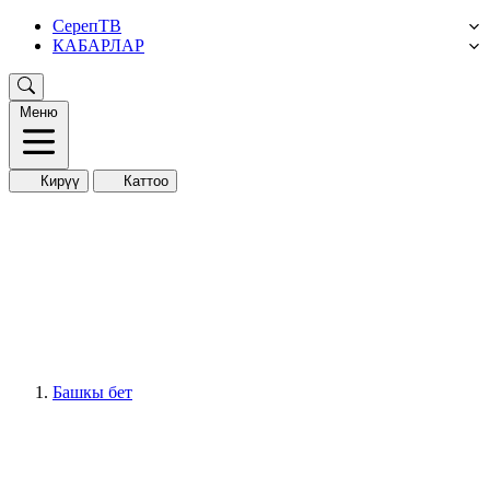
СерепТВ
КАБАРЛАР
Меню
Кирүү
Каттоо
Башкы бет