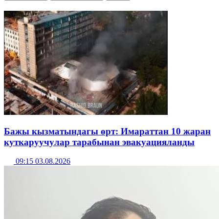
Бажы кызматындагы өрт: Имараттан 10 жаран
куткаруучулар тарабынан эвакуацияланды
09:15 03.08.2026