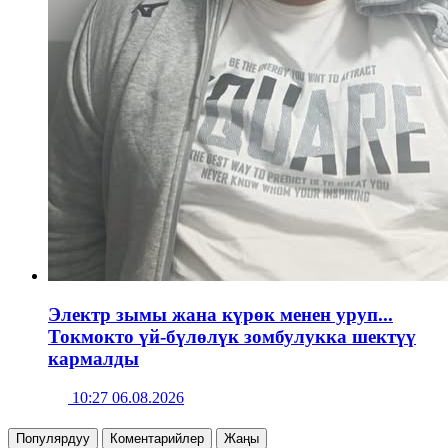
Электр зымы жана күрөк менен уруп...
Токмокто үй-бүлөлүк зомбулукка шектүү
кармалды
10:27 06.08.2026
Популярдуу
Коментарийлер
Жаңы