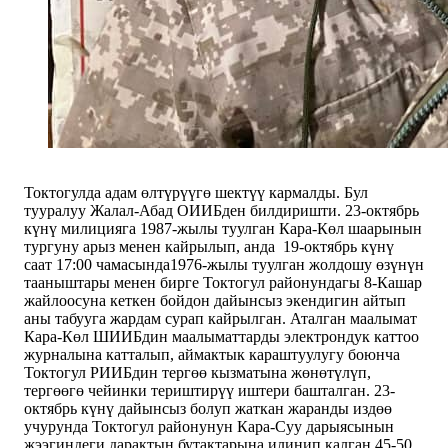
Токтогулда адам өлтүрүүгө шектүү кармалды. Бул
тууралуу Жалал-Абад ОИИБден билдиришти. 23-октябрь
күнү милицияга 1987-жылы туулган Кара-Көл шаарынын
тургуну арыз менен кайрылып, анда 19-октябрь күнү
саат 17:00 чамасында1976-жылы туулган жолдошу өзүнүн
тааныштары менен бирге Токтогул районундагы 8-Кашар
жайлоосуна кеткен бойдон дайынсыз экендигин айтып
аны табууга жардам сурап кайрылган. Аталган маалымат
Кара-Көл ШИИБдин маалыматтарды электрондук каттоо
журналына катталып, аймактык караштуулугу боюнча
Токтогул РИИБдин тергөө кызматына жөнөтүлүп,
тергөөгө чейинки териштирүү иштери башталган. 23-
октябрь күнү дайынсыз болуп жаткан жаранды издөө
учурунда Токтогул районунун Кара-Суу дарыясынын
жээгиндеги дарактын бутактарына илинип калган 45-50