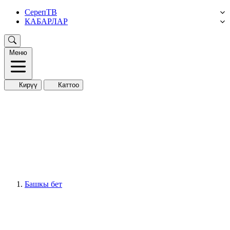
СерепТВ
КАБАРЛАР
Меню
Кирүү
Каттоо
Башкы бет