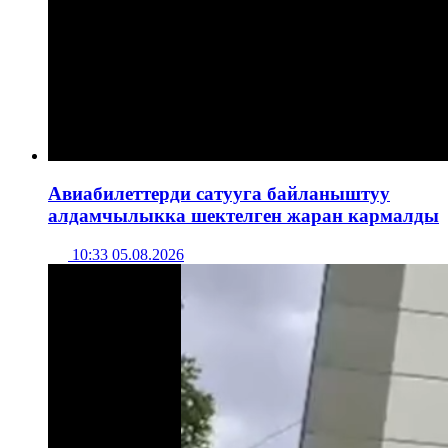
Авиабилеттерди сатууга байланыштуу
алдамчылыкка шектелген жаран кармалды
10:33 05.08.2026