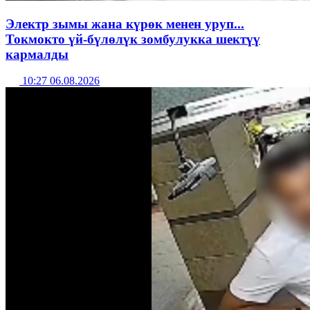
Электр зымы жана күрөк менен уруп...
Токмокто үй-бүлөлүк зомбулукка шектүү
кармалды
10:27 06.08.2026