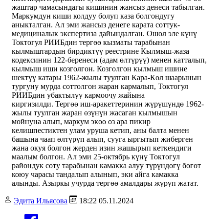
жаштар чамасындагы кишинин жансыз денеси табылган.
Маркумдун киши колдуу болуп каза болгондугу
аныкталган. Ал эми жансыз денеге карата соттук-
медициналык экспертиза дайындалган. Ошол эле күнү
Токтогул РИИБдин тергөө кызматы тарабынан
кылмыштардын бирдиктүү реестрине Кылмыш-жаза
кодексинин 122-беренеси (адам өлтүрүү) менен катталып,
кылмыш иши козголгон. Козголгон кылмыш ишине
шектүү катары 1962-жылы туулган Кара-Көл шаарынын
тургуну мурда соттолгон жаран кармалып, Токтогул
РИИБдин убактылуу кармоочу жайына
киргизилди. Тергөө иш-аракеттеринин жүрүшүндө 1962-
жылы туулган жаран өзүнүн жасаган кылмышын
мойнуна алып, маркум экөө өз ара пикир
келишпестиктен улам уруша кетип, аны балта менен
башына чаап өлтүрүп алып, сууга ыргытып жиберген
жана окуя болгон жерден изин жашырып кеткендиги
маалым болгон. Ал эми 25-октябрь күнү Токтогул
райондук соту тарабынан камакка алуу түрүндөгү бөгөт
коюу чарасы тандалып алынып, эки айга камакка
алынды. Азыркы учурда тергөө амалдары жүрүп жатат.
Эдита Ильясова
18:22 05.11.2024