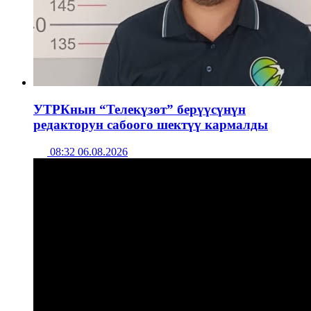
УТРКнын “Телекүзөт” берүүсүнүн
редакторун сабоого шектүү кармалды
08:32 06.08.2026