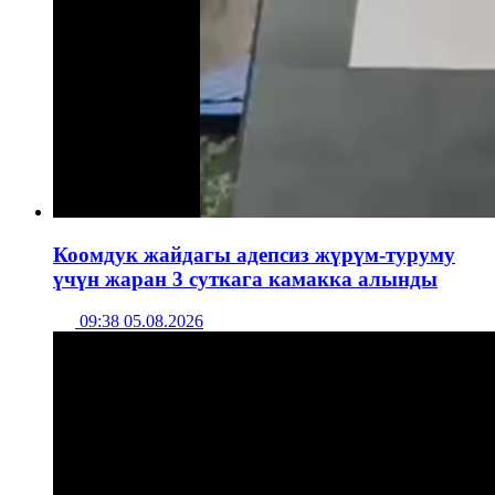
Коомдук жайдагы адепсиз жүрүм-туруму
үчүн жаран 3 суткага камакка алынды
09:38 05.08.2026