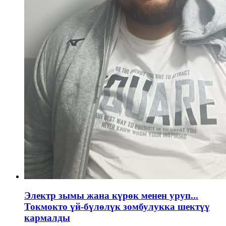
Электр зымы жана күрөк менен уруп...
Токмокто үй-бүлөлүк зомбулукка шектүү
кармалды