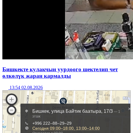
Бишкекте кулакчын уурдоого шектелип чет
өлкөлүк жаран кармалды
13:54 02.08.2026