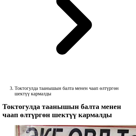
Токтогулда таанышын балта менен чаап өлтүргөн
шектүү кармалды
Токтогулда таанышын балта менен
чаап өлтүргөн шектүү кармалды