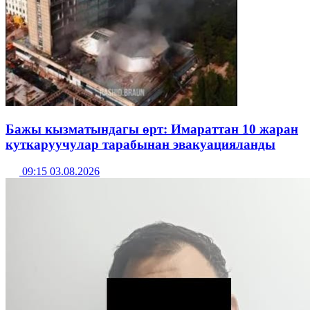
Бажы кызматындагы өрт: Имараттан 10 жаран
куткаруучулар тарабынан эвакуацияланды
09:15 03.08.2026