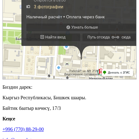
Биздин дарек:
Кыргыз Республикасы, Бишкек шаары.
Байтик баатыр көчөсү, 17/3
Кеӊсе
+996 (770) 88-29-00