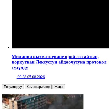
Милиция кызматкерине орой сөз айтып,
коркуткан Лексустун айдоочусуна протокол
түзүлдү
09:28 05.08.2026
Популярдуу
Коментарийлер
Жаңы