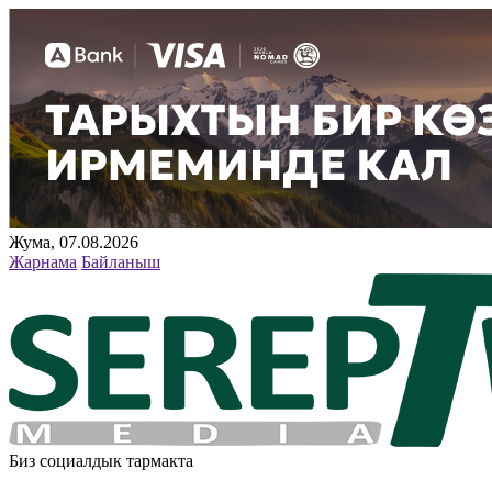
Жума, 07.08.2026
Жарнама
Байланыш
Биз социалдык тармакта