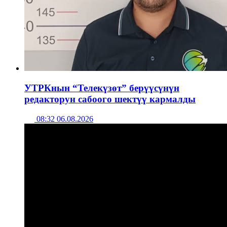
УТРКнын “Телекүзөт” берүүсүнүн
редакторун сабоого шектүү кармалды
08:32 06.08.2026