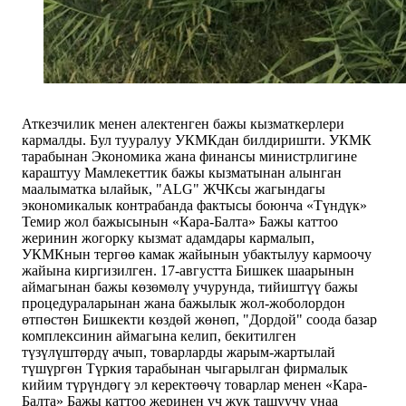
Аткезчилик менен алектенген бажы кызматкерлери
кармалды. Бул тууралуу УКМКдан билдиришти. УКМК
тарабынан Экономика жана финансы министрлигине
караштуу Мамлекеттик бажы кызматынан алынган
маалыматка ылайык, "ALG" ЖЧКсы жагындагы
экономикалык контрабанда фактысы боюнча «Түндүк»
Темир жол бажысынын «Кара-Балта» Бажы каттоо
жеринин жогорку кызмат адамдары кармалып,
УКМКнын тергөө камак жайынын убактылуу кармоочу
жайына киргизилген. 17-августта Бишкек шаарынын
аймагынан бажы көзөмөлү учурунда, тийиштүү бажы
процедураларынан жана бажылык жол-жоболордон
өтпөстөн Бишкекти көздөй жөнөп, "Дордой" соода базар
комплексинин аймагына келип, бекитилген
түзүлүштөрдү ачып, товарларды жарым-жартылай
түшүргөн Түркия тарабынан чыгарылган фирмалык
кийим түрүндөгү эл керектөөчү товарлар менен «Кара-
Балта» Бажы каттоо жеринен үч жүк ташуучу унаа