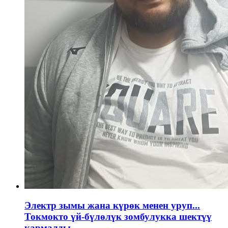
Электр зымы жана күрөк менен уруп...
Токмокто үй-бүлөлүк зомбулукка шектүү
кармалды