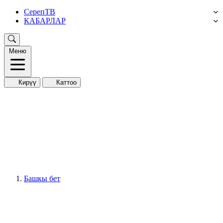
СерепТВ
КАБАРЛАР
Меню
Кирүү
Каттоо
Башкы бет