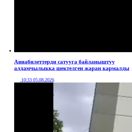
Авиабилеттерди сатууга байланыштуу
алдамчылыкка шектелген жаран кармалды
10:33 05.08.2026