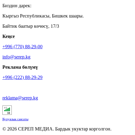
Биздин дарек:
Кыргыз Республикасы, Бишкек шаары.
Байтик баатыр көчөсү, 17/3
Кеӊсе
+996 (770) 88-29-00
info@serep.kg
Реклама бөлүмү
+996 (222) 88-29-29
reklama@serep.kg
Купуялык саясаты
© 2026 СЕРЕП МЕДИА. Бардык укуктар корголгон.