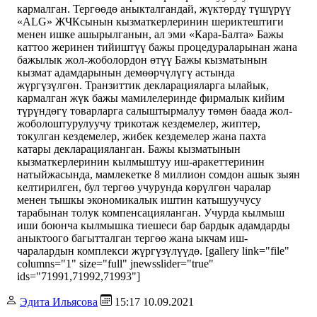
кармалган. Тергөөдө аныкталгандай, жүктөрдү түшүрүү
«ALG» ЖЧКсынын кызматкерлеринин шериктештиги
менен ишке ашырылганын, ал эми «Кара-Балта» Бажы
каттоо жеринен тийиштүү бажы процедураларынан жана
бажылык жол-жоболордон өтүү Бажы кызматынын
кызмат адамдарынын демөөрчүлүгү астында
жүргүзүлгөн. Транзиттик декларацияларга ылайык,
кармалган жүк бажы мамилелеринде фирмалык кийим
түрүндөгү товарларга салыштырмалуу төмөн баада жол-
жоболоштурулуучу трикотаж кездемелер, жиптер,
токулган кездемелер, жибек кездемелер жана пахта
катары декларацияланган. Бажы кызматынын
кызматкерлеринин кылмыштуу иш-аракеттеринин
натыйжасында, мамлекетке 8 миллион сомдон ашык зыян
келтирилген, бул тергөө учурунда көрүлгөн чаралар
менен тышкы экономикалык иштин катышуучусу
тарабынан толук компенсацияланган. Учурда кылмыш
иши боюнча кылмышка тиешеси бар бардык адамдарды
аныктоого багытталган тергөө жана ыкчам иш-
чаралардын комплекси жүргүзүлүүдө. [gallery link="file"
columns="1" size="full" jnewsslider="true"
ids="71991,71992,71993"]
Эдита Ильясова
15:17 10.09.2021