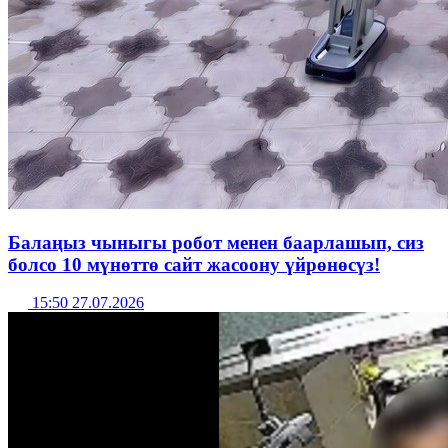
Балаңыз чыныгы робот менен баарлашып, сиз
болсо 10 мүнөттө сайт жасоону үйрөнөсүз!
15:50 27.07.2026