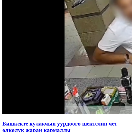
Бишкекте кулакчын уурдоого шектелип чет
өлкөлүк жаран кармалды