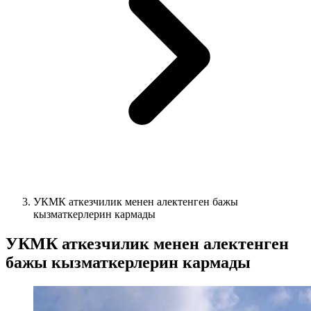
УКМК аткезчилик менен алектенген бажы
кызматкерлерин кармады
УКМК аткезчилик менен алектенген
бажы кызматкерлерин кармады