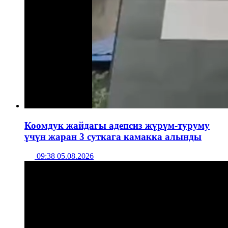
Коомдук жайдагы адепсиз жүрүм-туруму
үчүн жаран 3 суткага камакка алынды
09:38 05.08.2026