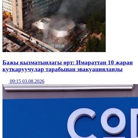
Бажы кызматындагы өрт: Имараттан 10 жаран
куткаруучулар тарабынан эвакуацияланды
09:15 03.08.2026