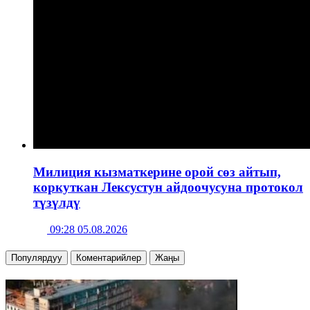
Милиция кызматкерине орой сөз айтып,
коркуткан Лексустун айдоочусуна протокол
түзүлдү
09:28 05.08.2026
Популярдуу
Коментарийлер
Жаңы