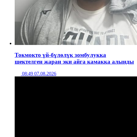
Токмокто үй-бүлөлүк зомбулукка
шектелген жаран эки айга камакка алынды
08:49 07.08.2026