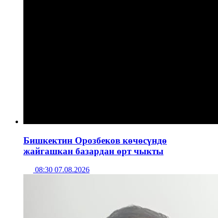
Бишкектин Орозбеков көчөсүндө
жайгашкан базардан өрт чыкты
08:30 07.08.2026