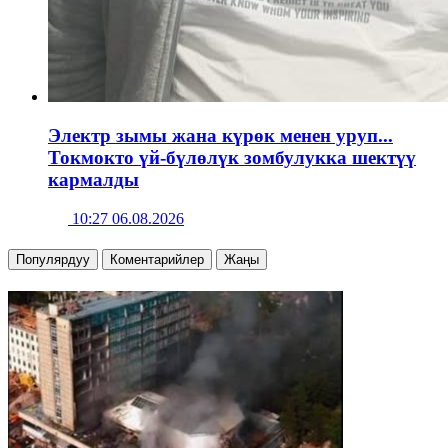
Электр зымы жана күрөк менен уруп...
Токмокто үй-бүлөлүк зомбулукка шектүү
кармалды
10:27 06.08.2026
Популярдуу
Коментарийлер
Жаңы