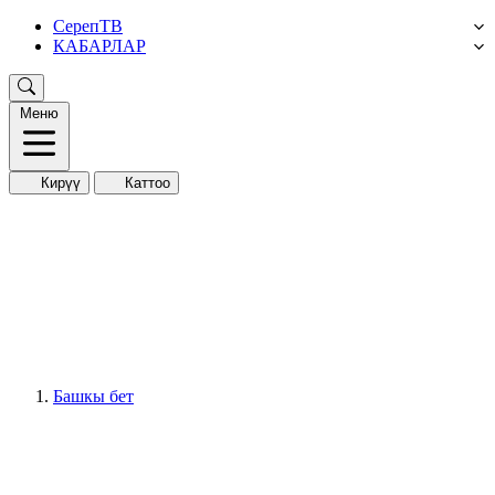
СерепТВ
КАБАРЛАР
Меню
Кирүү
Каттоо
Башкы бет