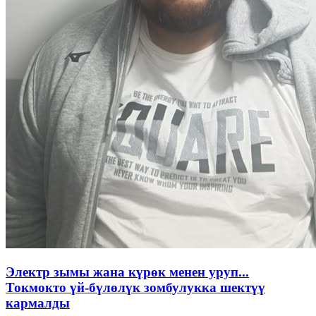
Электр зымы жана күрөк менен уруп...
Токмокто үй-бүлөлүк зомбулукка шектүү
кармалды