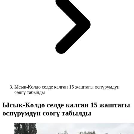
Ысык-Көлдө селде калган 15 жаштагы өспүрүмдүн
сөөгү табылды
Ысык-Көлдө селде калган 15 жаштагы
өспүрүмдүн сөөгү табылды