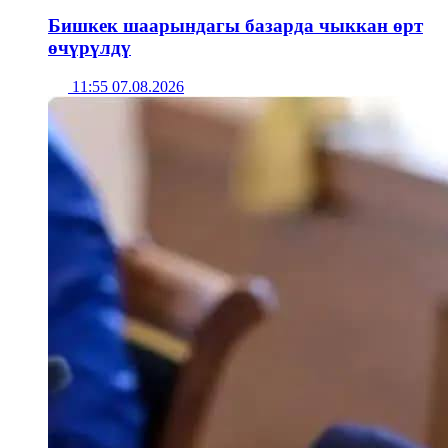
Бишкек шаарындагы базарда чыккан өрт
өчүрүлдү
11:55 07.08.2026