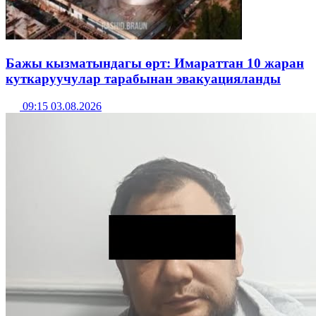
Бажы кызматындагы өрт: Имараттан 10 жаран
куткаруучулар тарабынан эвакуацияланды
09:15 03.08.2026