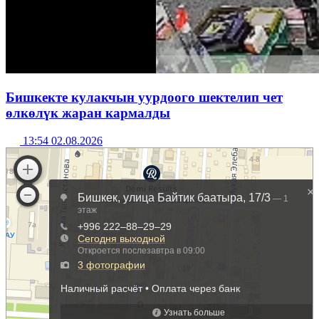
Бишкекте кулакчын уурдоого шектелип чет
өлкөлүк жаран кармалды
13:54 02.08.2026