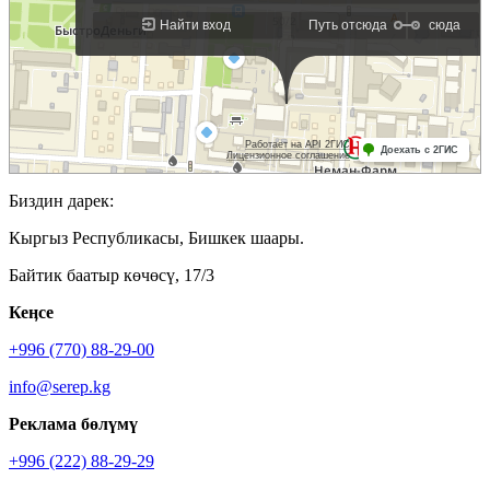
Биздин дарек:
Кыргыз Республикасы, Бишкек шаары.
Байтик баатыр көчөсү, 17/3
Кеӊсе
+996 (770) 88-29-00
info@serep.kg
Реклама бөлүмү
+996 (222) 88-29-29