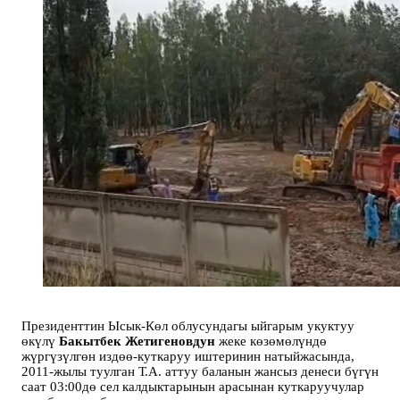
Президенттин Ысык-Көл облусундагы ыйгарым укуктуу
өкүлү
Бакытбек Жетигеновдун
жеке көзөмөлүндө
жүргүзүлгөн издөө-куткаруу иштеринин натыйжасында,
2011-жылы туулган Т.А. аттуу баланын жансыз денеси бүгүн
саат 03:00дө сел калдыктарынын арасынан куткаруучулар