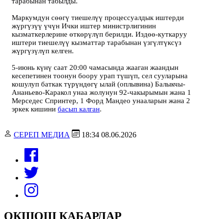
тарабынан табылды.
Маркумдун сөөгү тиешелүү процессуалдык иштерди
жүргүзүү үчүн Ички иштер министрлигинин
кызматкерлерине өткөрүлүп берилди. Издөө-куткаруу
иштери тиешелүү кызматтар тарабынан үзгүлтүксүз
жүргүзүлүп келген.
5-июнь күнү саат 20:00 чамасында жааган жаандын
кесепетинен тоонун боору урап түшүп, сел сууларына
кошулуп баткак түрүндөгү ылай (оплывина) Балыкчы-
Ананьево-Каракол унаа жолунун 92-чакырымын жана 1
Мерседес Спринтер, 1 Форд Мандео унааларын жана 2
эркек кишини
басып калган
.
СЕРЕП МЕДИА
18:34 08.06.2026
ОКШОШ КАБАРЛАР