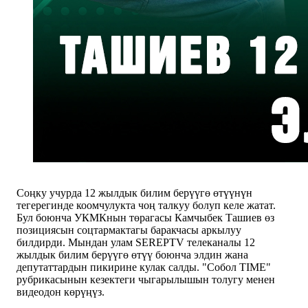
Соңку учурда 12 жылдык билим берүүгө өтүүнүн
тегерегинде коомчулукта чоң талкуу болуп келе жатат.
Бул боюнча УКМКнын төрагасы Камчыбек Ташиев өз
позициясын соцтармактагы баракчасы аркылуу
билдирди. Мындан улам SEREPTV телеканалы 12
жылдык билим берүүгө өтүү боюнча элдин жана
депутаттардын пикирине кулак салды. "Собол TIME"
рубрикасынын кезектеги чыгарылышын толугу менен
видеодон көрүңүз.