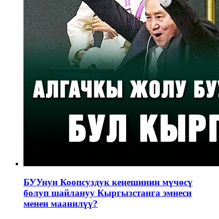
БУУнун Коопсуздук кеңешинин мүчөсү
болуп шайлануу Кыргызстанга эмнеси
менен маанилүү?