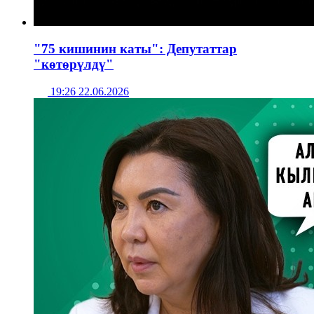
"75 кишинин каты": Депутаттар
"көтөрүлдү"
19:26 22.06.2026