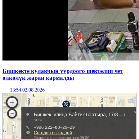
Бишкекте кулакчын уурдоого шектелип чет
өлкөлүк жаран кармалды
13:54 02.08.2026