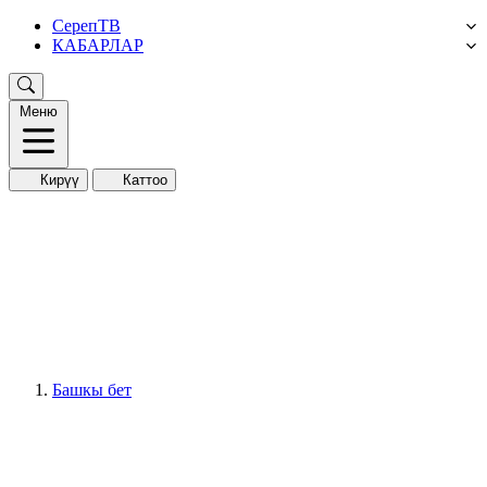
СерепТВ
КАБАРЛАР
Меню
Кирүү
Каттоо
Башкы бет