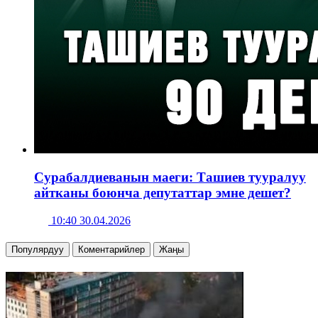
Сурабалдиеванын маеги: Ташиев тууралуу
айтканы боюнча депутаттар эмне дешет?
10:40 30.04.2026
Популярдуу
Коментарийлер
Жаңы