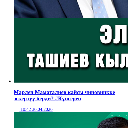
Марлен Маматалиев кайсы чиновникке
эскертүү берди? #Күнсереп
10:42 30.04.2026