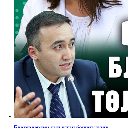
Блогерлердин салыктан бошотулушу.