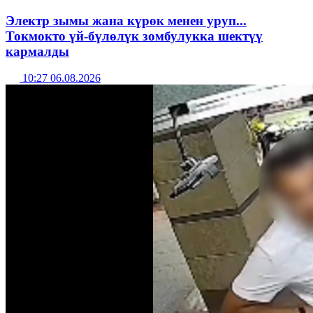
Электр зымы жана күрөк менен уруп...
Токмокто үй-бүлөлүк зомбулукка шектүү
кармалды
10:27 06.08.2026