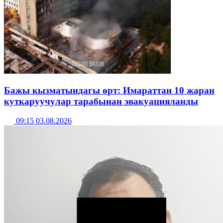
Бажы кызматындагы өрт: Имараттан 10 жаран
куткаруучулар тарабынан эвакуацияланды
09:15 03.08.2026