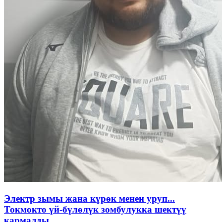
Электр зымы жана күрөк менен уруп...
Токмокто үй-бүлөлүк зомбулукка шектүү
кармалды