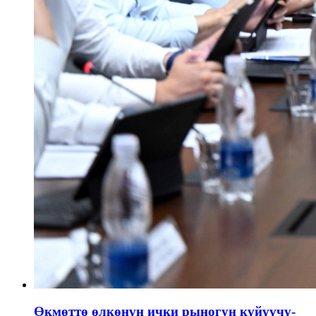
Өкмөттө өлкөнүн ички рыногун күйүүчү-