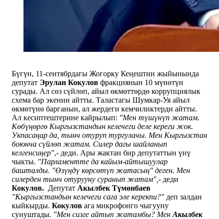
Бүгүн, 11-сентябрдагы Жогорку Кеңештин жыйынында
депутат
Эрулан Кокулов
фракциянын 10 мүнөтүн
сурады. Ал сөз сүйлөп, айыл өкмөттөрдө коррупциялык
схема бар экенин айтты. Таластагы Шумкар-Уя айыл
өкмөтүнө барганын, ал жердеги кемчиликтерди айтты.
Ал кесиптештерине кайрылып:
"Мен түшүнүп жатам.
Көбүңөргө Кыргызстандын келечеги деле кереги жок.
Укпасаңар да, тынч отуруп тургулачы. Мен Кыргызстан
боюнча сүйлөп жатам. Силер дагы шайланып
келгенсиңер"
,- деди. Ары жактан бир депутаттын үнү
чыкты.
"Парламентте да кайым-айтышуулар
башталды. "Өзүңдү көрсөтүп жатасың" деген. Мен
силерден тынч отурууну суранып жатам",-
деди
Кокулов.
Депутат
Акылбек Түмөнбаев
"Кыргызстандын келечеги сага эле керекпи?"
деп залдан
кыйкырды.
Кокулов
ага микрофонго чыгууну
сунуштады.
"Мен сизге айтып жатамбы? Мен
Акылбек