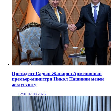
Президент Садыр Жапаров Армениянын
премьер-министри Никол Пашинян менен
жолугушту
12:01 07.08.2026