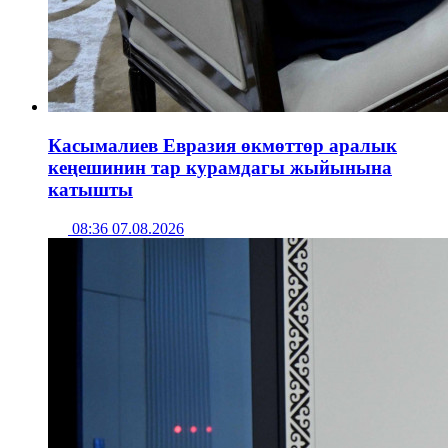
Касымалиев Евразия өкмөттөр аралык
кеңешинин тар курамдагы жыйынына
катышты
08:36 07.08.2026