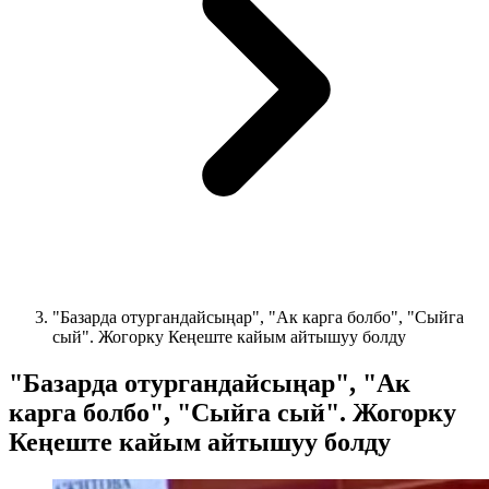
"Базарда отургандайсыңар", "Ак карга болбо", "Сыйга
сый". Жогорку Кеңеште кайым айтышуу болду
"Базарда отургандайсыңар", "Ак
карга болбо", "Сыйга сый". Жогорку
Кеңеште кайым айтышуу болду