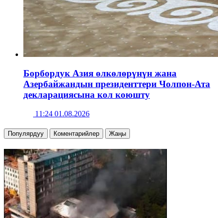
Борбордук Азия өлкөлөрүнүн жана
Азербайжандын президенттери Чолпон-Ата
декларациясына кол коюшту
11:24 01.08.2026
Популярдуу
Коментарийлер
Жаңы