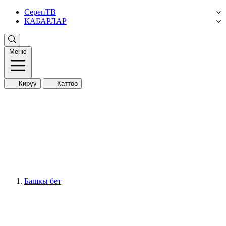
СерепТВ
КАБАРЛАР
Меню
Кирүү
Каттоо
Башкы бет