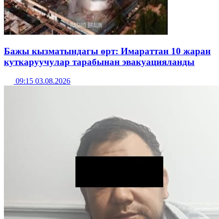
Бажы кызматындагы өрт: Имараттан 10 жаран
куткаруучулар тарабынан эвакуацияланды
09:15 03.08.2026