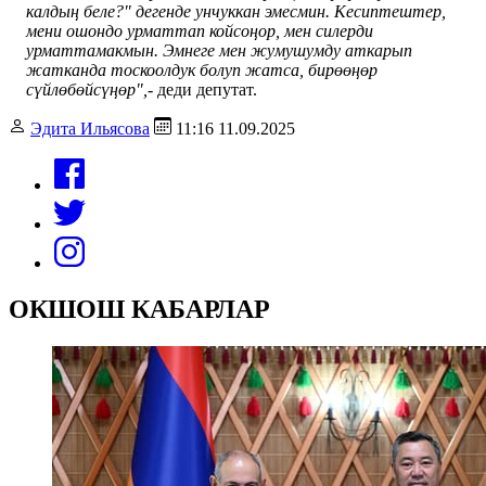
калдың беле?" дегенде унчуккан эмесмин. Кесиптештер,
мени ошондо урматтап койсоңор, мен силерди
урматтамакмын. Эмнеге мен жумушумду аткарып
жатканда тоскоолдук болуп жатса, бирөөңөр
сүйлөбөйсүңөр",-
деди депутат.
Эдита Ильясова
11:16 11.09.2025
ОКШОШ КАБАРЛАР