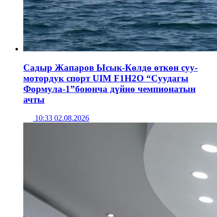
Садыр Жапаров Ысык-Көлдө өткөн суу-
мотордук спорт UIM F1H2O “Суудагы
Формула-1”боюнча дүйнө чемпионатын
ачты
10:33 02.08.2026