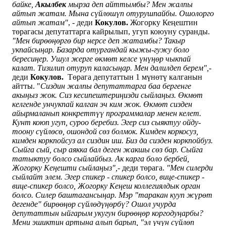
байке,
Акылбек
мырза деп айттымбы? Мен жалпы
айтып жатам. Мына сүйлөшүп отурушпайбы. Ошолорго
айтып жатам"
, - деди
Кокулов.
Жогорку Кеңештин
төрагасы депутаттарга кайрылып, угуп коюуну суранды.
"Мен бирөөңөргө бир нерсе деп жатамбы? Такыр
укпайсыңар. Базарда отургандай кыжы-гужу боло
бересиңер. Ушул жерге өкмөт келсе үнүңөр чыкпай
калат. Тизилип отуруп каласыңар. Мен далилдеп берем",-
деди
Кокулов.
Төрага депутаттын 1 мүнөтү калганын
айтты. "
Сиздин жалпы депутаттарга баа бергенге
акыңыз жок. Сиз кесипештериңизди сыйлаңыз. Өкмөт
келгенде унчукпай калган эч ким жок. Өкмөт сизден
айырмаланып конкреттүү программалар менен келет.
Кунт коюп угуп, суроо беребиз. Эгер сиз сыяктуу ойду-
тоону сүйлөсө, ошондой сөз болмок. Кимден коркосуз,
кимден коркпойсуз ал сиздин иш. Биз да сизден коркпойбуз.
Сыйга сый, сыр аякка бал деген жакшы сөз бар. Сыйга
татыктуу болсо сыйлайбыз. Ак карга боло бербей,
Жогорку Кеңешти сыйлаңыз",-
деди төрага.
"Мен силерди
сыйлайт элем. Эгер спикер - спикер болсо, вице-спикер -
вице-спикер болсо, Жогорку Кеңеш коллегиялдык орган
болсо. Силер баштагансыңар. Мэр "таракан кууп жүрөт
дегенде" бирөөңөр сүйлөдүңөрбү? Ошол учурда
депутаттын ыйгарым укугун бирөөңөр коргодуңарбы?
Мени эшиктин артына алып барып, "эл үчүн сүйлөп