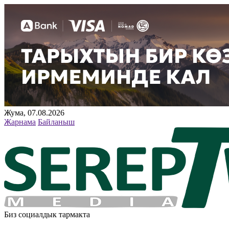
Жума, 07.08.2026
Жарнама
Байланыш
Биз социалдык тармакта