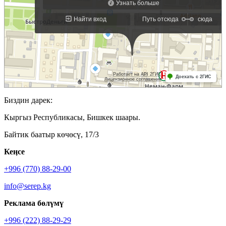
Биздин дарек:
Кыргыз Республикасы, Бишкек шаары.
Байтик баатыр көчөсү, 17/3
Кеӊсе
+996 (770) 88-29-00
info@serep.kg
Реклама бөлүмү
+996 (222) 88-29-29