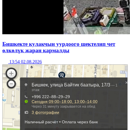
Бишкекте кулакчын уурдоого шектелип чет
өлкөлүк жаран кармалды
13:54 02.08.2026