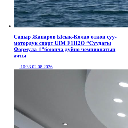
Садыр Жапаров Ысык-Көлдө өткөн суу-
мотордук спорт UIM F1H2O “Суудагы
Формула-1”боюнча дүйнө чемпионатын
ачты
10:33 02.08.2026