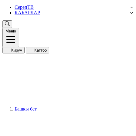
СерепТВ
КАБАРЛАР
Меню
Кирүү
Каттоо
Башкы бет