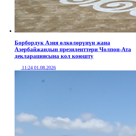
Борбордук Азия өлкөлөрүнүн жана
Азербайжандын президенттери Чолпон-Ата
декларациясына кол коюшту
11:24 01.08.2026