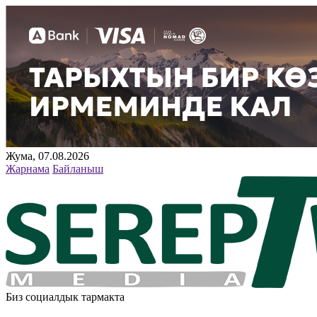
Жума, 07.08.2026
Жарнама
Байланыш
Биз социалдык тармакта