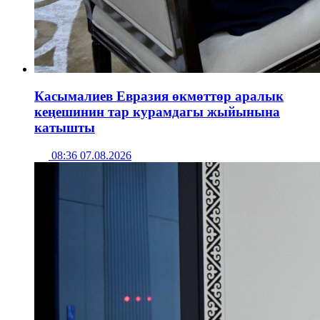
Касымалиев Евразия өкмөттөр аралык
кеңешинин тар курамдагы жыйынына
катышты
08:36 07.08.2026