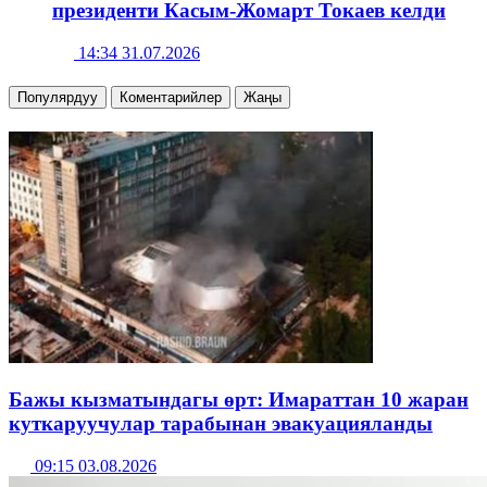
президенти Касым-Жомарт Токаев келди
14:34 31.07.2026
Популярдуу
Коментарийлер
Жаңы
Бажы кызматындагы өрт: Имараттан 10 жаран
куткаруучулар тарабынан эвакуацияланды
09:15 03.08.2026