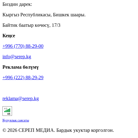
Биздин дарек:
Кыргыз Республикасы, Бишкек шаары.
Байтик баатыр көчөсү, 17/3
Кеӊсе
+996 (770) 88-29-00
info@serep.kg
Реклама бөлүмү
+996 (222) 88-29-29
reklama@serep.kg
Купуялык саясаты
© 2026 СЕРЕП МЕДИА. Бардык укуктар корголгон.