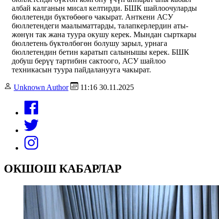
албай калганын мисал келтирди. БШК шайлоочуларды
бюллетенди бүктөбөөгө чакырат. Анткени АСУ
бюллетендеги маалыматтарды, талапкерлердин аты-
жөнүн так жана туура окушу керек. Мындан сырткары
бюллетень бүктөлбөгөн болушу зарыл, урнага
бюллетендин бетин каратып салынышы керек. БШК
добуш берүү тартибин сактоого, АСУ шайлоо
техникасын туура пайдаланууга чакырат.
Unknown Author
11:16 30.11.2025
ОКШОШ КАБАРЛАР