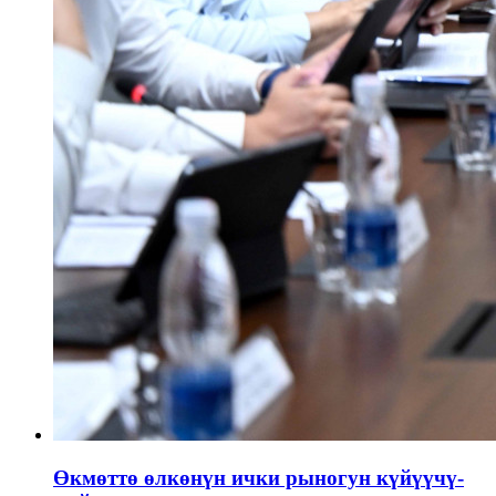
Өкмөттө өлкөнүн ички рыногун күйүүчү-