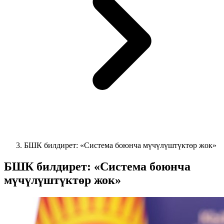
БШК билдирет: «Система боюнча мүчүлүштүктөр жок»
БШК билдирет: «Система боюнча
мүчүлүштүктөр жок»