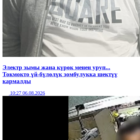
Электр зымы жана күрөк менен уруп...
Токмокто үй-бүлөлүк зомбулукка шектүү
кармалды
10:27 06.08.2026