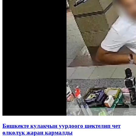
Бишкекте кулакчын уурдоого шектелип чет
өлкөлүк жаран кармалды