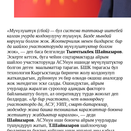
«Мүчүлүштүк (сбой) — бул система таптакыр иштебей
калган учурда колдонулуучу түшүнүк. Бизде мындай
көрүнүш болгон жок. Жоопкерчилик менен билдирем: бир
да шайлоо участокторунда мүчүлүштүктөр болгон
жок»,
— деп баса белгиледи
Тынчтыкбек
Шайназаров
.
Эскерте кетсек, буга чейин соцтармактарда айрым
шайлоо участокторунда АСУнун ишинде мүчүлүштүктөр
болгон деген маалыматтар тараган. БШК төрагасы бул
технология Кыргызстанда биринчи жолу колдонулуп
жаткандыгын, дүйнөнүн эч бир өлкөдө окшош аналогдор
жок экендигин эске салды. Ошондуктан, айрым
учурларда жаралган суроолор адамдык факторго
байланыштуу болуп, ал оперативдүү түрдө жоюлат деп
билдирди.
«Ар бир участокто, чет өлкөлөрдөгү
участоктордо да, АСУ, УИП, смарт-батареялар,
модемдер жана башка техникалык каражаттар боюнча
жетиштүү жабдыктар каралган»,
— деди
Шайназаров
. АСУнун иши боюнча айрым учурларды
түшүндүрүп жатып,
Т.Шайназаров
шайлоочулар
бюллетенди бүктөп койгону үчүн аппарат аны кабыл