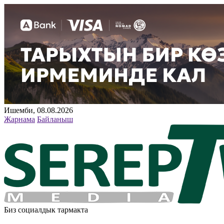
Ишемби, 08.08.2026
Жарнама
Байланыш
Биз социалдык тармакта