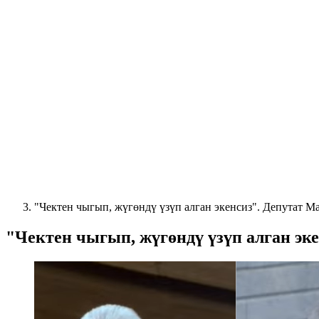
"Чектен чыгып, жүгөндү үзүп алган экенсиз". Депутат 
"Чектен чыгып, жүгөндү үзүп алган э