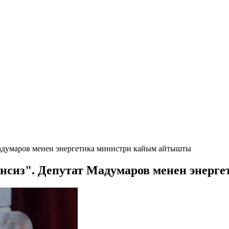
Мадумаров менен энергетика министри кайым айтышты
кенсиз". Депутат Мадумаров менен энер