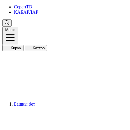
СерепТВ
КАБАРЛАР
Меню
Кирүү
Каттоо
Башкы бет