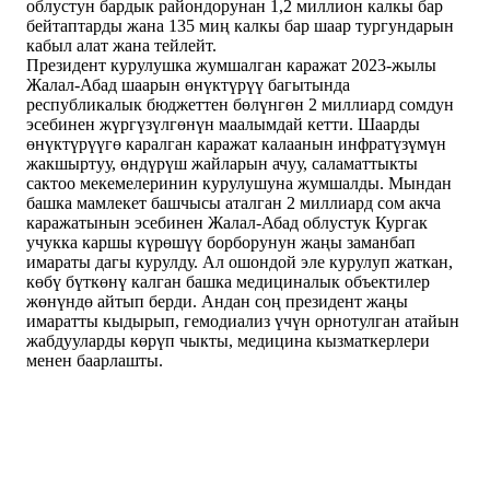
облустун бардык райондорунан 1,2 миллион калкы бар
бейтаптарды жана 135 миң калкы бар шаар тургундарын
кабыл алат жана тейлейт.
Президент курулушка жумшалган каражат 2023-жылы
Жалал-Абад шаарын өнүктүрүү багытында
республикалык бюджеттен бөлүнгөн 2 миллиард сомдун
эсебинен жүргүзүлгөнүн маалымдай кетти. Шаарды
өнүктүрүүгө каралган каражат калаанын инфратүзүмүн
жакшыртуу, өндүрүш жайларын ачуу, саламаттыкты
сактоо мекемелеринин курулушуна жумшалды. Мындан
башка мамлекет башчысы аталган 2 миллиард сом акча
каражатынын эсебинен Жалал-Абад облустук Кургак
учукка каршы күрөшүү борборунун жаңы заманбап
имараты дагы курулду. Ал ошондой эле курулуп жаткан,
көбү бүткөнү калган башка медициналык объектилер
жөнүндө айтып берди. Андан соң президент жаңы
имаратты кыдырып, гемодиализ үчүн орнотулган атайын
жабдууларды көрүп чыкты, медицина кызматкерлери
менен баарлашты.