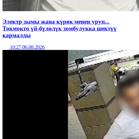
Электр зымы жана күрөк менен уруп...
Токмокто үй-бүлөлүк зомбулукка шектүү
кармалды
10:27 06.08.2026