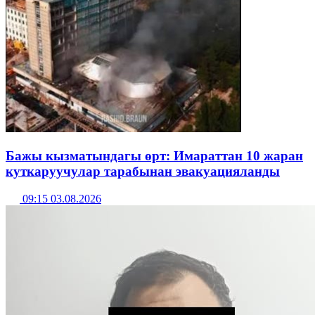
Бажы кызматындагы өрт: Имараттан 10 жаран
куткаруучулар тарабынан эвакуацияланды
09:15 03.08.2026