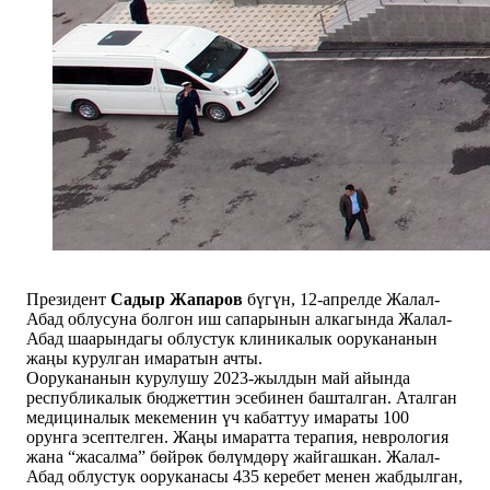
Президент
Садыр Жапаров
бүгүн, 12-апрелде Жалал-
Абад облусуна болгон иш сапарынын алкагында Жалал-
Абад шаарындагы облустук клиникалык оорукананын
жаңы курулган имаратын ачты.
Оорукананын курулушу 2023-жылдын май айында
республикалык бюджеттин эсебинен башталган. Аталган
медициналык мекеменин үч кабаттуу имараты 100
орунга эсептелген. Жаңы имаратта терапия, неврология
жана “жасалма” бөйрөк бөлүмдөрү жайгашкан. Жалал-
Абад облустук ооруканасы 435 керебет менен жабдылган,