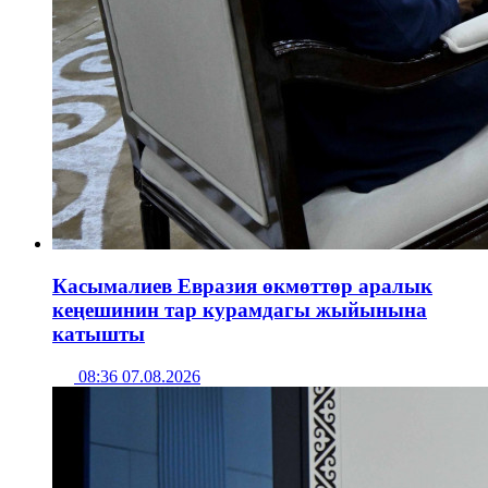
Касымалиев Евразия өкмөттөр аралык
кеңешинин тар курамдагы жыйынына
катышты
08:36 07.08.2026