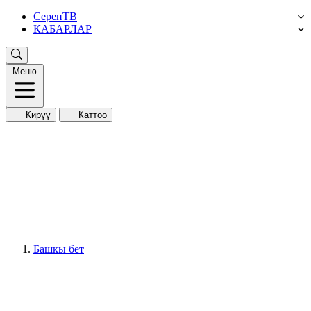
СерепТВ
КАБАРЛАР
Меню
Кирүү
Каттоо
Башкы бет