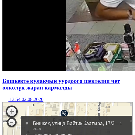
Бишкекте кулакчын уурдоого шектелип чет
өлкөлүк жаран кармалды
13:54 02.08.2026