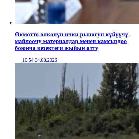
Өкмөттө өлкөнүн ички рыногун күйүүчү-
майлоочу материалдар менен камсыздоо
боюнча кезектеги жыйын өттү
10:54 04.08.2026