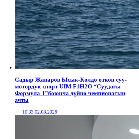
Садыр Жапаров Ысык-Көлдө өткөн суу-
мотордук спорт UIM F1H2O “Суудагы
Формула-1”боюнча дүйнө чемпионатын
ачты
10:33 02.08.2026