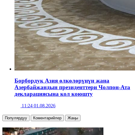
Борбордук Азия өлкөлөрүнүн жана
Азербайжандын президенттери Чолпон-Ата
декларациясына кол коюшту
11:24 01.08.2026
Популярдуу
Коментарийлер
Жаңы