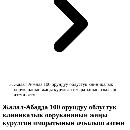
Жалал-Абадда 100 орундуу облустук клиникалык
оорукананын жаңы курулган имаратынын ачылыш
аземи өттү
Жалал-Абадда 100 орундуу облустук
клиникалык оорукананын жаңы
курулган имаратынын ачылыш аземи