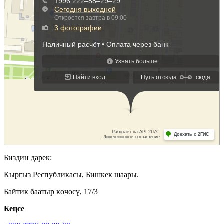
Биздин дарек:
Кыргыз Республикасы, Бишкек шаары.
Байтик баатыр көчөсү, 17/3
Кеӊсе