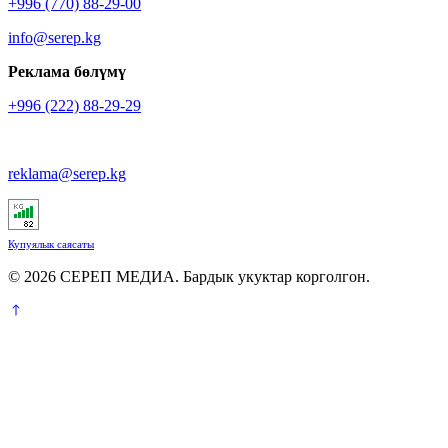
+996 (770) 88-29-00
info@serep.kg
Реклама бөлүмү
+996 (222) 88-29-29
reklama@serep.kg
Купуялык саясаты
© 2026 СЕРЕП МЕДИА. Бардык укуктар корголгон.