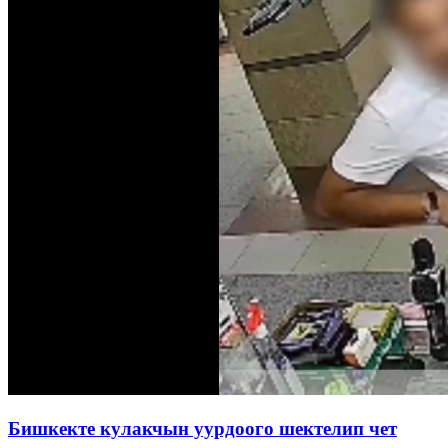
Бишкекте кулакчын уурдоого шектелип чет