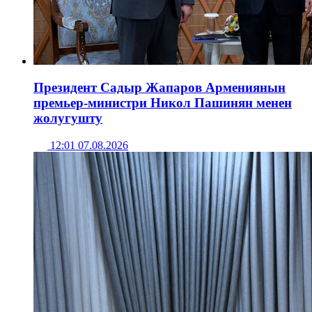
Президент Садыр Жапаров Армениянын
премьер-министри Никол Пашинян менен
жолугушту
12:01 07.08.2026