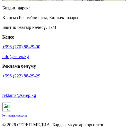
Биздин дарек:
Кыргыз Республикасы, Бишкек шаары.
Байтик баатыр көчөсү, 17/3
Кеӊсе
+996 (770) 88-29-00
info@serep.kg
Реклама бөлүмү
+996 (222) 88-29-29
reklama@serep.kg
Купуялык саясаты
© 2026 СЕРЕП МЕДИА. Бардык укуктар корголгон.