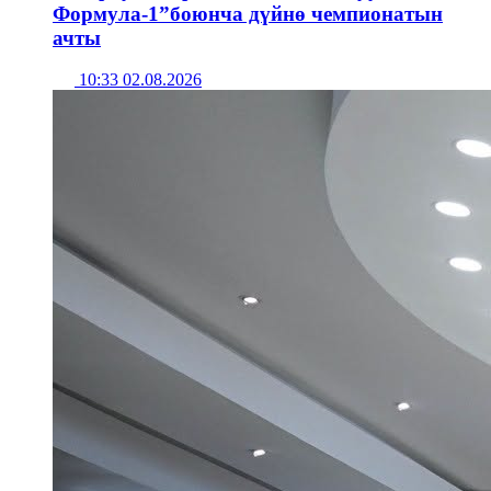
Формула-1”боюнча дүйнө чемпионатын
ачты
10:33 02.08.2026