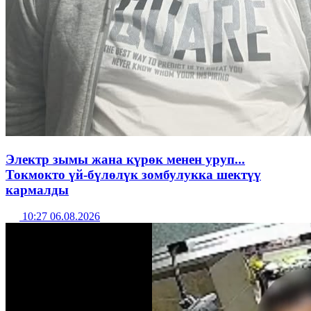
Электр зымы жана күрөк менен уруп...
Токмокто үй-бүлөлүк зомбулукка шектүү
кармалды
10:27 06.08.2026