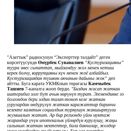
"Азаттык” радиосунун “Эксперттер талдайт” деген
көрсөтүүсүндө
Өмүрбек Суваналиев
“Кустуризацияны”
туура эмес сыпаттап, мыйзамдуу жол менен кетиш
керек болчу, коррупцияны күч менен жоё албайбыз.
Кустуризациядан түшкөн акчанын дайыны жок”
деп
айтты
.
Буга карата УКМКнын төрагасы
Камчыбек
Ташиев
7-каналга жооп берди.
"Биздин жасап жаткан
иштерибиз элге бүт ачык көрүнүп турат. Эгемендикке ээ
болгондон бери элдин талап-тоноп келе жаткан
уурулардан өндүрүлүп жаткан каражаттар биринчи
кезекте калктын социалдык турмушун жакшыртууга
жумшалып жатат. Ар бир региондо үйгө муктаж
жарандар үчүн ипотекалык үйлөрдүн курулушу, жаңы
салынып жаткан мектептер, бала бакчалар, жолдор
ушул ишибиздин жыйынтыгы. Бир эле аскердик