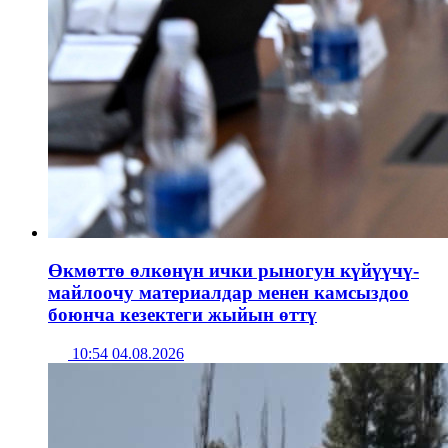
Өкмөттө өлкөнүн ички рыногун күйүүчү-
майлоочу материалдар менен камсыздоо
боюнча кезектеги жыйын өттү
10:54 04.08.2026