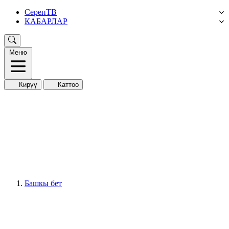
СерепТВ
КАБАРЛАР
Меню
Кирүү
Каттоо
Башкы бет