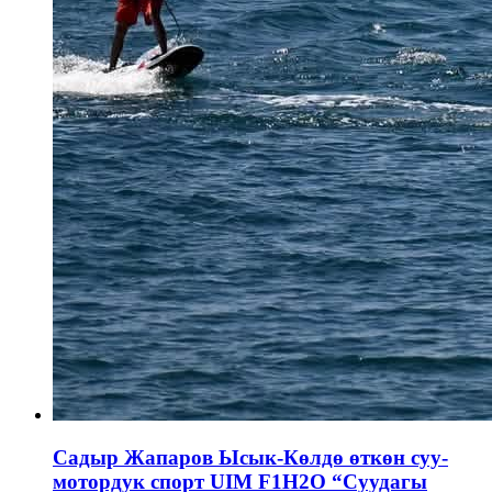
Садыр Жапаров Ысык-Көлдө өткөн суу-
мотордук спорт UIM F1H2O “Суудагы