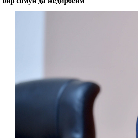
бир сомун да жедирбейм"