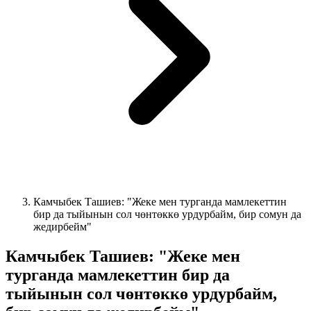
Камчыбек Ташиев: "Жеке мен турганда мамлекеттин
бир да тыйынын сол чөнтөккө урдурбайм, бир сомун да
жедирбейм"
Камчыбек Ташиев: "Жеке мен
турганда мамлекеттин бир да
тыйынын сол чөнтөккө урдурбайм,