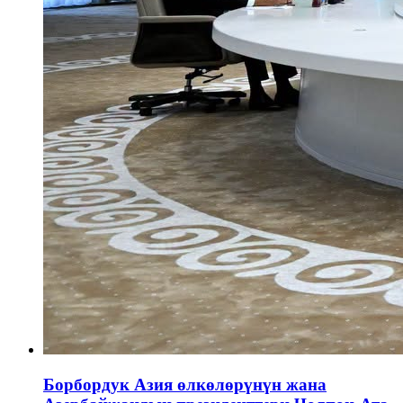
Борбордук Азия өлкөлөрүнүн жана