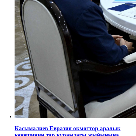
Касымалиев Евразия өкмөттөр аралык
кеңешинин тар курамдагы жыйынына