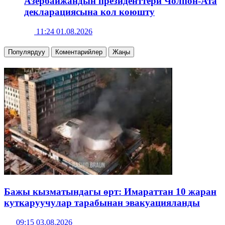
Азербайжандын президенттери Чолпон-Ата
декларациясына кол коюшту
11:24 01.08.2026
Популярдуу
Коментарийлер
Жаңы
Бажы кызматындагы өрт: Имараттан 10 жаран
куткаруучулар тарабынан эвакуацияланды
09:15 03.08.2026