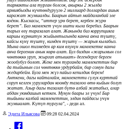
тармакты ала турган болсок, акыркы 2 жылда
армиябызды күчтөндүрүүгө 2 миллиард доллардан ашык
каражат жумшалды.
Баарын айтып майдаланбай эле
коёюн. Кыскасы, “иттер үрө берет, кербен жүрө
берет”. Биз мамлекет үчүн ишти кыла беребиз. Баарын
тарых өзү таразалап алат. Жакында биз коррупцияга
каршы күрөштүн жыйынтыгында канча акча түштү,
кайсы күнү түштү, кимден түштү — жарыя кылабыз.
Мына ошол тизмеден ар ким өзүнүн мамлекетке канча
акча бергенин анык көрө алат. Бул биздин «жарымын сол
чөнтөккө уруп, жыргап атышат» дегендерге берген
жообубуз болот. Жеке мен турганда мамлекеттин бир
да тыйынын сол чөнтөккө урдурбайм, бир сомун дагы
жедирбейм. Буга мен жүз пайыз кепилдик берем!
Анткени, дагы кайталайм, мамлекетти сүлүк курттай
соруп келген уурулардан коомду тазалоо өтө кыйын болуп
жатат. Азыр дагы тазалап бүтө албай жатабыз, алар
абдан уюмдашып кеткен. Мунун баары эл үчүн! Бир
тыйыны калбай мамлекеттин, элдин пайдасы үчүн
жумшалат. Күтүп тургула", -
деди ал.
Эдита Ильясова
09:28 02.04.2024