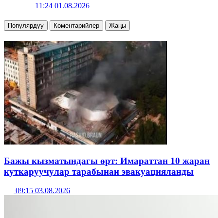
11:24 01.08.2026
Популярдуу
Коментарийлер
Жаңы
Бажы кызматындагы өрт: Имараттан 10 жаран
куткаруучулар тарабынан эвакуацияланды
09:15 03.08.2026