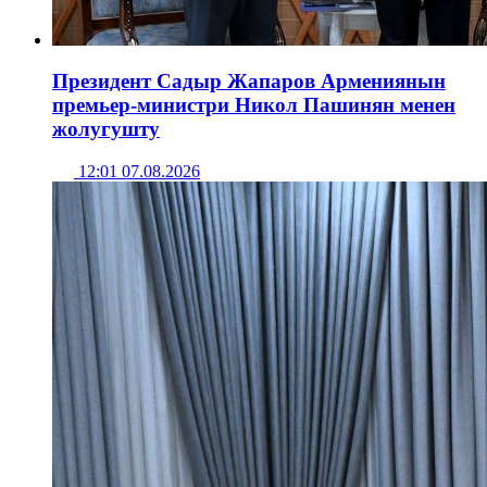
Президент Садыр Жапаров Армениянын
премьер-министри Никол Пашинян менен
жолугушту
12:01 07.08.2026