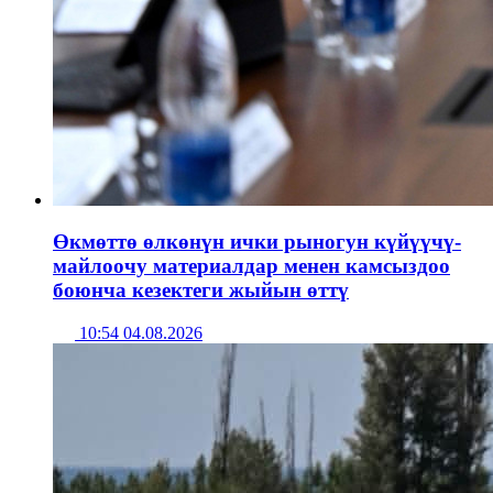
Өкмөттө өлкөнүн ички рыногун күйүүчү-
майлоочу материалдар менен камсыздоо
боюнча кезектеги жыйын өттү
10:54 04.08.2026