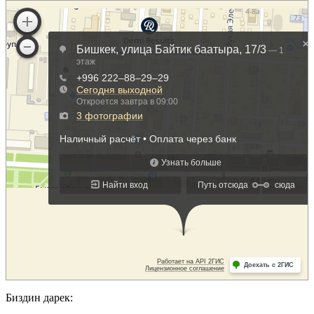
Биздин дарек: