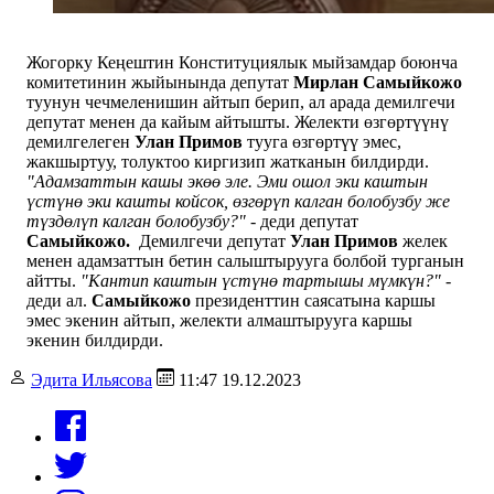
Жогорку Кеңештин Конституциялык мыйзамдар боюнча
комитетинин жыйынында депутат
Мирлан Самыйкожо
туунун чечмеленишин айтып берип, ал арада демилгечи
депутат менен да кайым айтышты. Желекти өзгөртүүнү
демилгелеген
Улан Примов
тууга өзгөртүү эмес,
жакшыртуу, толуктоо киргизип жатканын билдирди.
"Адамзаттын кашы экөө эле. Эми ошол эки каштын
үстүнө эки кашты койсок, өзгөрүп калган болобузбу же
түздөлүп калган болобузбу?" -
деди депутат
Самыйкожо.
Демилгечи депутат
Улан Примов
желек
менен адамзаттын бетин салыштырууга болбой турганын
айтты.
"Кантип каштын үстүнө тартышы мүмкүн?" -
деди ал.
Самыйкожо
президенттин саясатына каршы
эмес экенин айтып, желекти алмаштырууга каршы
экенин билдирди.
Эдита Ильясова
11:47 19.12.2023