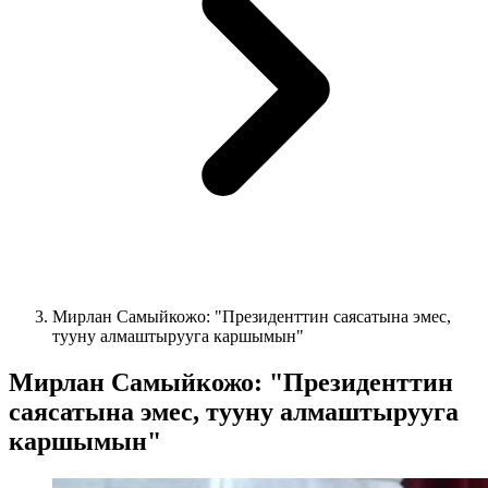
Мирлан Самыйкожо: "Президенттин саясатына эмес,
тууну алмаштырууга каршымын"
Мирлан Самыйкожо: "Президенттин
саясатына эмес, тууну алмаштырууга
каршымын"