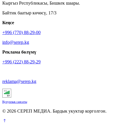
Кыргыз Республикасы, Бишкек шаары.
Байтик баатыр көчөсү, 17/3
Кеӊсе
+996 (770) 88-29-00
info@serep.kg
Реклама бөлүмү
+996 (222) 88-29-29
reklama@serep.kg
Купуялык саясаты
© 2026 СЕРЕП МЕДИА. Бардык укуктар корголгон.