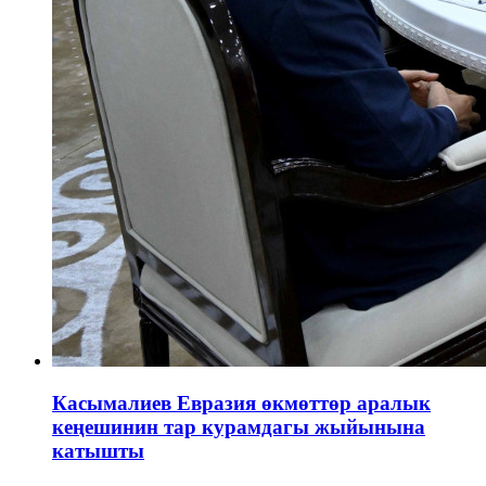
Касымалиев Евразия өкмөттөр аралык
кеңешинин тар курамдагы жыйынына
катышты