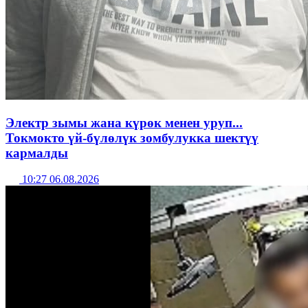
Электр зымы жана күрөк менен уруп...
Токмокто үй-бүлөлүк зомбулукка шектүү
кармалды
10:27 06.08.2026