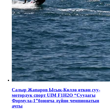
Садыр Жапаров Ысык-Көлдө өткөн суу-
мотордук спорт UIM F1H2O “Суудагы
Формула-1”боюнча дүйнө чемпионатын
ачты