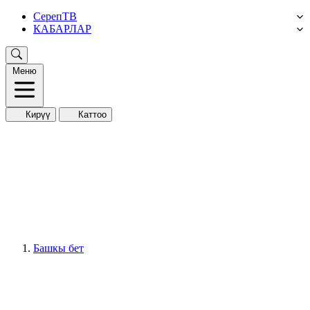
СерепТВ
КАБАРЛАР
Меню
Кирүү
Каттоо
Башкы бет