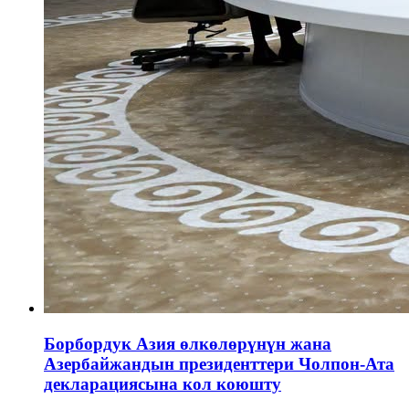
Борбордук Азия өлкөлөрүнүн жана
Азербайжандын президенттери Чолпон-Ата
декларациясына кол коюшту