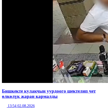
Бишкекте кулакчын уурдоого шектелип чет
өлкөлүк жаран кармалды
13:54 02.08.2026