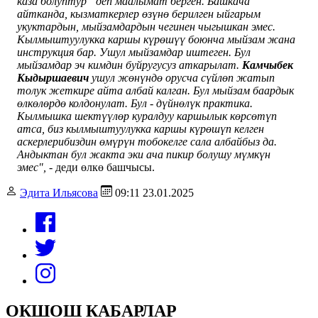
каза болуптур” деп маалымат берген.
Башкача
айтканда, кызматкерлер өзүнө берилген ыйгарым
укуктардын, мыйзамдардын чегинен чыгышкан эмес.
Кылмыштуулукка каршы күрөшүү боюнча мыйзам жана
инструкция бар. Ушул мыйзамдар иштеген. Бул
мыйзамдар эч кимдин буйругусуз аткарылат.
Камчыбек
Кыдыршаевич
ушул жөнүндө орусча сүйлөп жатып
толук жеткире айта албай калган. Бул мыйзам баардык
өлкөлөрдө колдонулат. Бул - дүйнөлүк практика.
Кылмышка шектүүлөр куралдуу каршылык көрсөтүп
атса, биз кылмыштуулукка каршы күрөшүп келген
аскерлерибиздин өмүрүн тобокелге сала албайбыз да.
Андыктан бул жакта эки ача пикир болушу мүмкүн
эмес", -
деди өлкө башчысы.
Эдита Ильясова
09:11 23.01.2025
ОКШОШ КАБАРЛАР