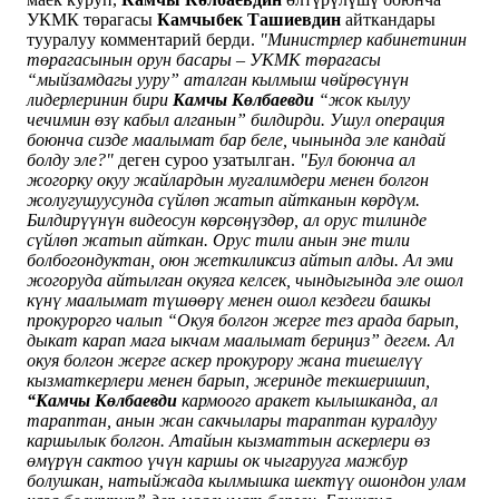
УКМК төрагасы
Камчыбек Ташиевдин
айткандары
тууралуу комментарий берди.
"Министрлер кабинетинин
төрагасынын орун басары – УКМК төрагасы
“мыйзамдагы ууру” аталган кылмыш чөйрөсүнүн
лидерлеринин бири
Камчы Көлбаевди
“жок кылуу
чечимин өзү кабыл алганын” билдирди. Ушул операция
боюнча сизде маалымат бар беле, чынында эле кандай
болду эле?"
деген суроо узатылган.
"Бул боюнча ал
жогорку окуу жайлардын мугалимдери менен болгон
жолугушуусунда сүйлөп жатып айтканын көрдүм.
Билдирүүнүн видеосун көрсөңүздөр, ал орус тилинде
сүйлөп жатып айткан. Орус тили анын эне тили
болбогондуктан, оюн жеткиликсиз айтып алды.
Ал эми
жогоруда айтылган окуяга келсек, чындыгында эле ошол
күнү маалымат түшөөрү менен ошол кездеги башкы
прокурорго чалып “Окуя болгон жерге тез арада барып,
дыкат карап мага ыкчам маалымат бериңиз” дегем. Ал
окуя болгон жерге аскер прокурору жана тиешелүү
кызматкерлери менен барып, жеринде текшеришип,
“Камчы Көлбаевди
кармоого аракет кылышканда, ал
тараптан, анын жан сакчылары тараптан куралдуу
каршылык болгон. Атайын кызматтын аскерлери өз
өмүрүн сактоо үчүн каршы ок чыгарууга мажбур
болушкан, натыйжада кылмышка шектүү ошондон улам