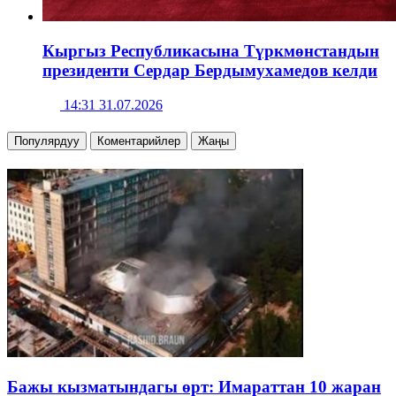
Кыргыз Республикасына Түркмөнстандын
президенти Сердар Бердымухамедов келди
14:31 31.07.2026
Популярдуу
Коментарийлер
Жаңы
Бажы кызматындагы өрт: Имараттан 10 жаран