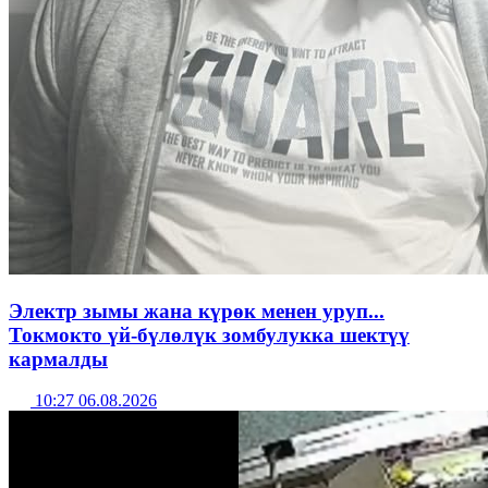
Электр зымы жана күрөк менен уруп...
Токмокто үй-бүлөлүк зомбулукка шектүү
кармалды
10:27 06.08.2026