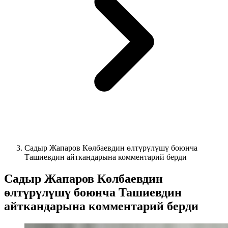
Садыр Жапаров Көлбаевдин өлтүрүлүшү боюнча
Ташиевдин айткандарына комментарий берди
Садыр Жапаров Көлбаевдин
өлтүрүлүшү боюнча Ташиевдин
айткандарына комментарий берди