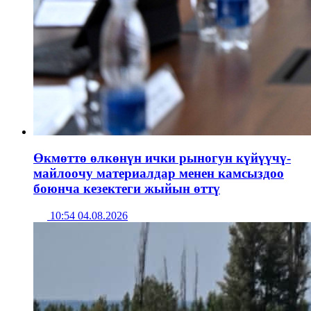
Өкмөттө өлкөнүн ички рыногун күйүүчү-
майлоочу материалдар менен камсыздоо
боюнча кезектеги жыйын өттү
10:54 04.08.2026