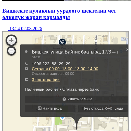
Бишкекте кулакчын уурдоого шектелип чет
өлкөлүк жаран кармалды
13:54 02.08.2026