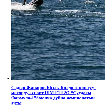
Садыр Жапаров Ысык-Көлдө өткөн суу-
мотордук спорт UIM F1H2O “Суудагы
Формула-1”боюнча дүйнө чемпионатын
ачты