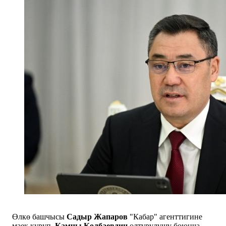
Өлкө башчысы
Садыр Жапаров
"Кабар" агенттигине
маек куруп,
Камчы Көлбаевдин
өлтүрүлүшү боюнча