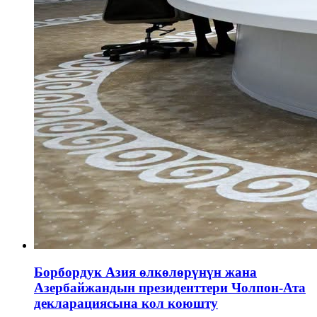
Борбордук Азия өлкөлөрүнүн жана
Азербайжандын президенттери Чолпон-Ата
декларациясына кол коюшту