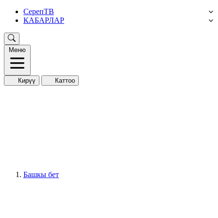
СерепТВ
КАБАРЛАР
Меню
Кирүү
Каттоо
Башкы бет