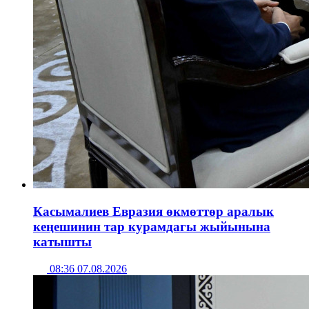
Касымалиев Евразия өкмөттөр аралык
кеңешинин тар курамдагы жыйынына
катышты
08:36 07.08.2026