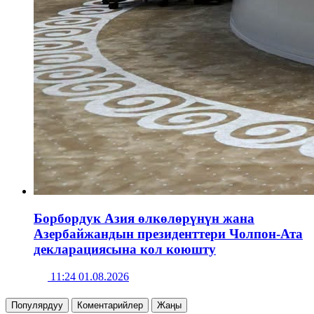
Борбордук Азия өлкөлөрүнүн жана
Азербайжандын президенттери Чолпон-Ата
декларациясына кол коюшту
11:24 01.08.2026
Популярдуу
Коментарийлер
Жаңы