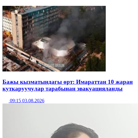
Бажы кызматындагы өрт: Имараттан 10 жаран
куткаруучулар тарабынан эвакуацияланды
09:15 03.08.2026