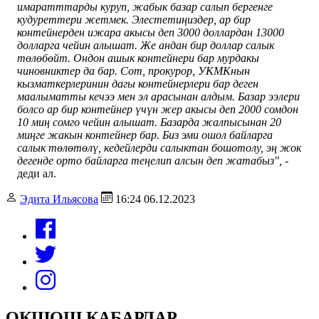
имаратттарды куруп, жабык базар салып бергенге
кудуреттери жетмек.
Элестетиңиздер, ар бир
контейнерден ижара акысы деп 3000 доллардан 13000
долларга чейин алышат. Же андан бир доллар салык
төлөбөйт. Ондон ашык контейнери бар мурдакы
чиновниктер да бар. Сот, прокурор, УКМКнын
кызматкерлеринин дагы контейнерлери бар деген
маалыматты кечээ мен эл арасынан алдым.
Базар ээлери
болсо ар бир контейнер үчүн жер акысы деп 2000 сомдон
10 миң сомго чейин алышат. Базарда жалпысынан 20
миңге жакын контейнер бар. Биз эми ошол байларга
салык төлөтөлү, кедейлерди салыктан бошотолу, эң жок
дегенде орто байларга теңелип алсын деп жатабыз", -
деди ал.
Эдита Ильясова
16:24 06.12.2023
ОКШОШ КАБАРЛАР