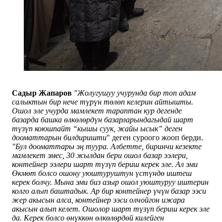
Садыр Жапаров
"Жолугушуу учурунда бир топ адам
салыктын бир нече түрүн төлөп келерин айтышты.
Ошол эле учурда мамлекет тараптан кур дегенде
базарда башка өлкөлөрдүн базарларындагыдай шарт
түзүп коюшпайт “кышы суук, жайы ысык” деген
дооматтарын билдиришти
" деген суроого жооп берди.
"Бул дооматтары эң туура. Албетте, биринчи кезекте
мамлекет эмес, 30 жылдан бери ошол базар ээлери,
контейнер ээлери шарт түзүп бериш керек эле. Ал эми
Өкмөт болсо ошону уюштуруштун үстүндө иштеш
керек болчу. Мына эми биз азыр ошол уюштуруу иштерин
колго алып баштадык. Ар бир контейнер үчүн базар ээси
жер акысын алса, контейнер ээси олчойгон ижара
акысын алып келет. Ошолор шарт түзүп бериш керек эле
да. Керек болсо өнүккөн өлкөлөрдөй килейген