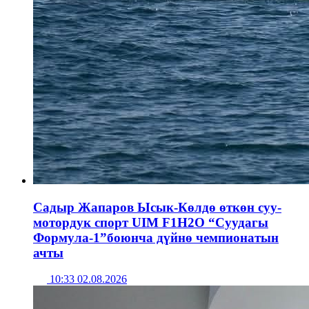
Садыр Жапаров Ысык-Көлдө өткөн суу-
мотордук спорт UIM F1H2O “Суудагы
Формула-1”боюнча дүйнө чемпионатын
ачты
10:33 02.08.2026