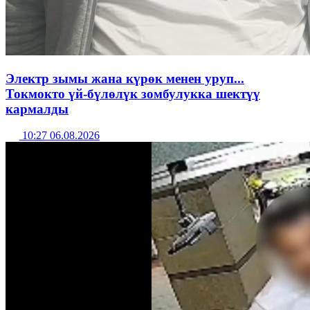
Электр зымы жана күрөк менен уруп...
Токмокто үй-бүлөлүк зомбулукка шектүү
кармалды
10:27 06.08.2026