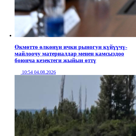
Өкмөттө өлкөнүн ички рыногун күйүүчү-
майлоочу материалдар менен камсыздоо
боюнча кезектеги жыйын өттү
10:54 04.08.2026