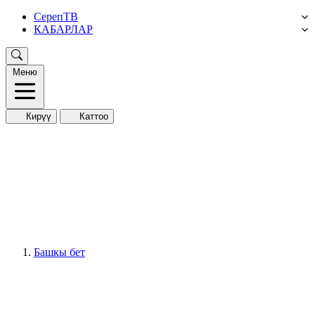
СерепТВ
КАБАРЛАР
Меню
Кирүү
Каттоо
Башкы бет