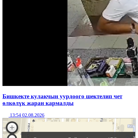
Бишкекте кулакчын уурдоого шектелип чет
өлкөлүк жаран кармалды
13:54 02.08.2026