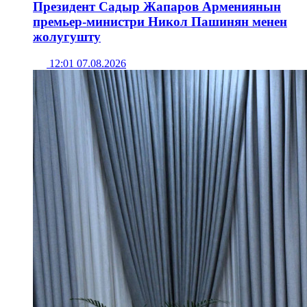
Президент Садыр Жапаров Армениянын
премьер-министри Никол Пашинян менен
жолугушту
12:01 07.08.2026