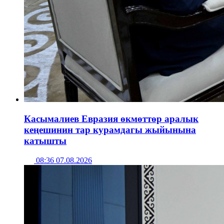
Касымалиев Евразия өкмөттөр аралык
кеңешинин тар курамдагы жыйынына
катышты
08:36 07.08.2026