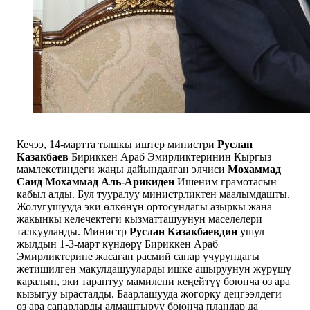
Кечээ, 14-мартта тышкы иштер министри
Руслан
Казакбаев
Бириккен Араб Эмирликтеринин Кыргыз
мамлекетиндеги жаңы дайындалган элчиси
Мохаммад
Саид Мохаммад Аль-Арикиден
Ишеним грамотасын
кабыл алды. Бул тууралуу министрликтен маалымдашты.
Жолугушууда эки өлкөнүн ортосундагы азыркы жана
жакынкы келечектеги кызматташуунун маселелери
талкууланды. Министр
Руслан Казакбаевдин
ушул
жылдын 1-3-март күндөрү Бириккен Араб
Эмирликтерине жасаган расмий сапар учурундагы
жетишилген макулдашууларды ишке ашыруунун жүрүшү
каралып, эки тараптуу мамилени кеңейтүү боюнча өз ара
кызыгуу ырасталды. Баарлашууда жогорку деңгээлдеги
өз ара сапарларды алмаштыруу боюнча пландар да