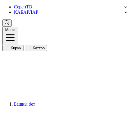
СерепТВ
КАБАРЛАР
Меню
Кирүү
Каттоо
Башкы бет