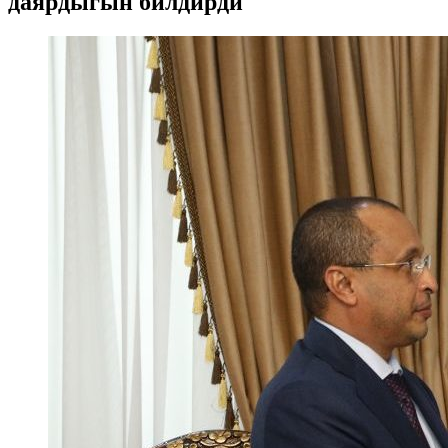
даярдыгын билдирди