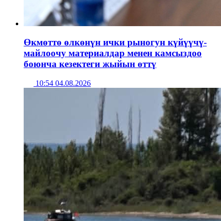
Өкмөттө өлкөнүн ички рыногун күйүүчү-
майлоочу материалдар менен камсыздоо
боюнча кезектеги жыйын өттү
10:54 04.08.2026