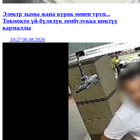
Электр зымы жана күрөк менен уруп...
Токмокто үй-бүлөлүк зомбулукка шектүү
кармалды
10:27 06.08.2026