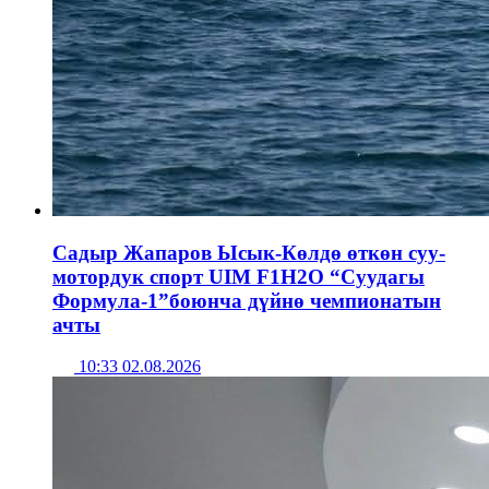
Садыр Жапаров Ысык-Көлдө өткөн суу-
мотордук спорт UIM F1H2O “Суудагы
Формула-1”боюнча дүйнө чемпионатын
ачты
10:33 02.08.2026