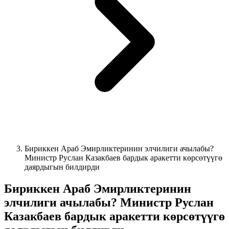
Бириккен Араб Эмирликтеринин элчилиги ачылабы?
Министр Руслан Казакбаев бардык аракетти көрсөтүүгө
даярдыгын билдирди
Бириккен Араб Эмирликтеринин
элчилиги ачылабы? Министр Руслан
Казакбаев бардык аракетти көрсөтүүгө