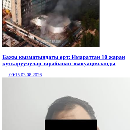
Бажы кызматындагы өрт: Имараттан 10 жаран
куткаруучулар тарабынан эвакуацияланды
09:15 03.08.2026