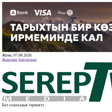
Жума, 07.08.2026
Жарнама
Байланыш
Биз социалдык тармакта