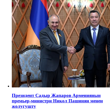
Президент Садыр Жапаров Армениянын
премьер-министри Никол Пашинян менен
жолугушту