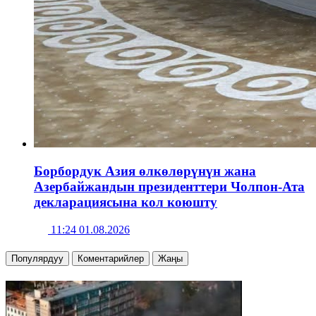
Борбордук Азия өлкөлөрүнүн жана
Азербайжандын президенттери Чолпон-Ата
декларациясына кол коюшту
11:24 01.08.2026
Популярдуу
Коментарийлер
Жаңы