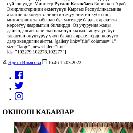
сүйлөшүлдү. Министр
Руслан Казакбаев
Бириккен Араб
Эмирликтеринин өкмөтүнүн Кыргыз Республикасында
аталган өлкөнүн элчилигин ачуу ниетин кубаттап,
министрлик тарабынан бул маселеде бардык аракетти
көрсөтүү даярдыгын билдирди. Өз учурунда жаңы
дайындалган элчи эки өлкөнүн кызматташуусун бүт
тараптан өнүктүрүү үчүн бардык аракеттерди көрүүгө
даяр экендигин айтты. [gallery link="file" columns="1"
size="large" jnewsslider="true"
ids="102279,102278,102277"]
Эдита Ильясова
16:46 15.03.2022
ОКШОШ КАБАРЛАР