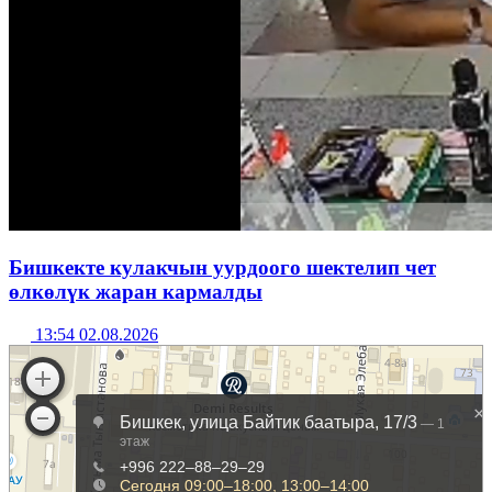
Бишкекте кулакчын уурдоого шектелип чет
өлкөлүк жаран кармалды
13:54 02.08.2026