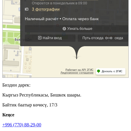
Биздин дарек:
Кыргыз Республикасы, Бишкек шаары.
Байтик баатыр көчөсү, 17/3
Кеӊсе
+996 (770) 88-29-00