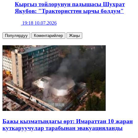
Кыргыз тойлорунун падышасы Шухрат
Якубов: "Трактористтен ырчы болдум"
19:18 10.07.2026
Популярдуу
Коментарийлер
Жаңы
Бажы кызматындагы өрт: Имараттан 10 жаран
куткаруучулар тарабынан эвакуацияланды