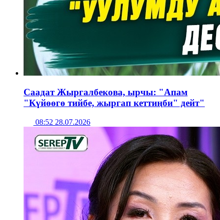
Саадат Жыргалбекова, ырчы: "Апам
"Күйөөгө тийбе, жыргап кеттиңби" дейт"
08:52 28.07.2026