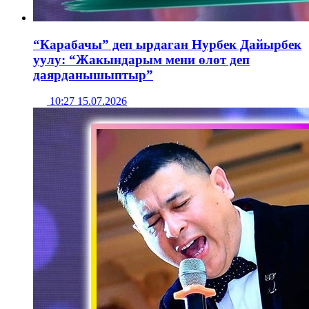
“Карабачы” деп ырдаган Нурбек Дайырбек
уулу: “Жакындарым мени өлөт деп
даярданышыптыр”
10:27 15.07.2026