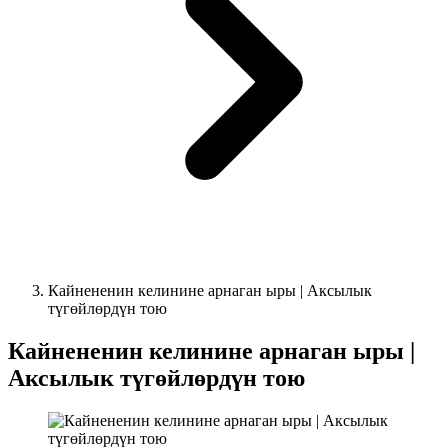
Кайнененин келинине арнаган ыры | Аксылык
түгөйлөрдүн тою
Кайнененин келинине арнаган ыры |
Аксылык түгөйлөрдүн тою