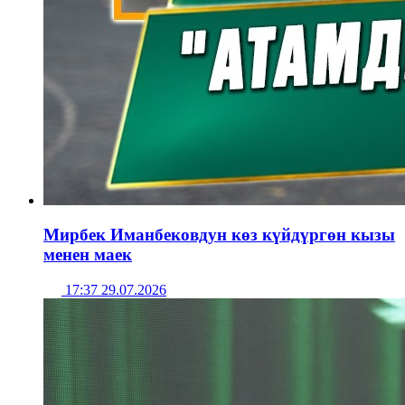
Мирбек Иманбековдун көз күйдүргөн кызы
менен маек
17:37 29.07.2026