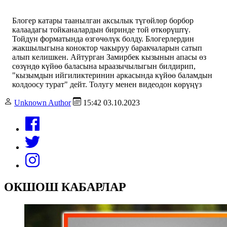
Блогер катары таанылган аксылык түгөйлөр борбор
калаадагы тойканалардын биринде той өткөрүштү.
Тойдун форматында өзгөчөлүк болду. Блогерлердин
жакшылыгына коноктор чакыруу баракчаларын сатып
алып келишкен. Айтурган Замирбек кызынын апасы өз
сөзүндө күйөө баласына ыраазычылыгын билдирип,
"кызымдын ийгиликтеринин аркасында күйөө баламдын
колдоосу турат" дейт. Толугу менен видеодон көрүңүз
Unknown Author
15:42 03.10.2023
ОКШОШ КАБАРЛАР