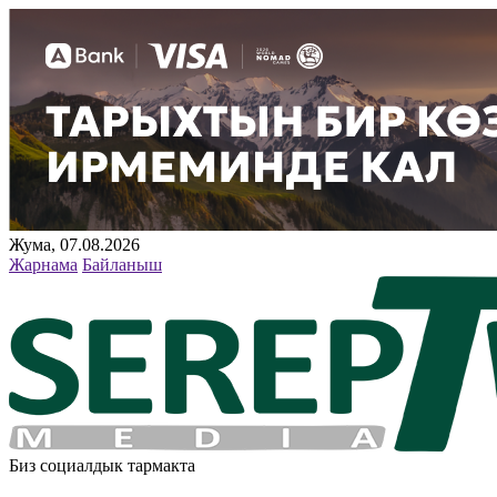
Жума, 07.08.2026
Жарнама
Байланыш
Биз социалдык тармакта