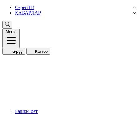
СерепТВ
КАБАРЛАР
Меню
Кирүү
Каттоо
Башкы бет