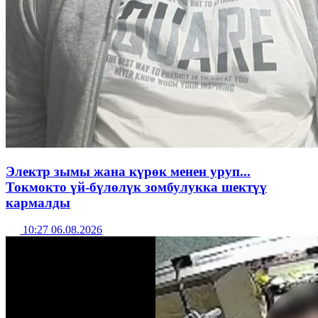
Электр зымы жана күрөк менен уруп...
Токмокто үй-бүлөлүк зомбулукка шектүү
кармалды
10:27 06.08.2026