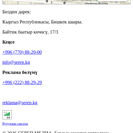
Биздин дарек:
Кыргыз Республикасы, Бишкек шаары.
Байтик баатыр көчөсү, 17/3
Кеӊсе
+996 (770) 88-29-00
info@serep.kg
Реклама бөлүмү
+996 (222) 88-29-29
reklama@serep.kg
Купуялык саясаты