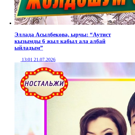
Эллада Асылбекова, ырчы: “Аутист
кызымды 6 жыл кабыл ала албай
ыйладым”
13:01 21.07.2026