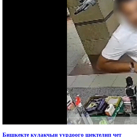
Бишкекте кулакчын уурдоого шектелип чет