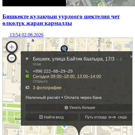
Бишкекте кулакчын уурдоого шектелип чет
өлкөлүк жаран кармалды
13:54 02.08.2026