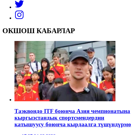
ОКШОШ КАБАРЛАР
Таэквондо ITF боюнча Азия чемпионатына
кыргызстандык спортсмендердин
катышуусу боюнча кырдаалга түшүндүрмө