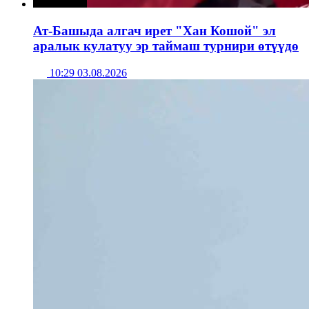
Ат-Башыда алгач ирет "Хан Кошой" эл
аралык кулатуу эр таймаш турнири өтүүдө
10:29 03.08.2026