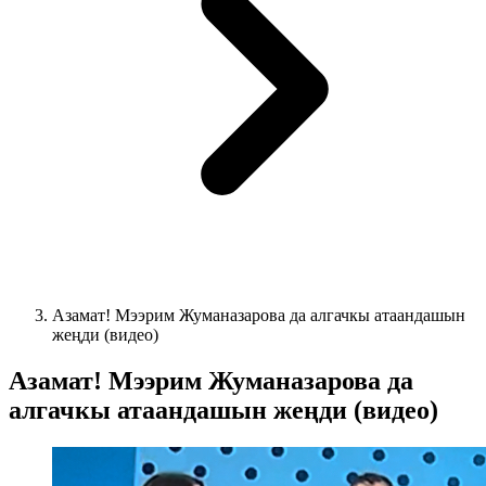
Азамат! Мээрим Жуманазарова да алгачкы атаандашын
жеңди (видео)
Азамат! Мээрим Жуманазарова да
алгачкы атаандашын жеңди (видео)