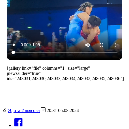
[gallery link="file" columns="1" size="large"
jnewsslider="true"
ids="248031,248030,248033,248034,248032,248035,248036"]
Эдита Ильясова
20:31 05.08.2024