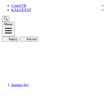
СерепТВ
КАБАРЛАР
Меню
Кирүү
Каттоо
Башкы бет