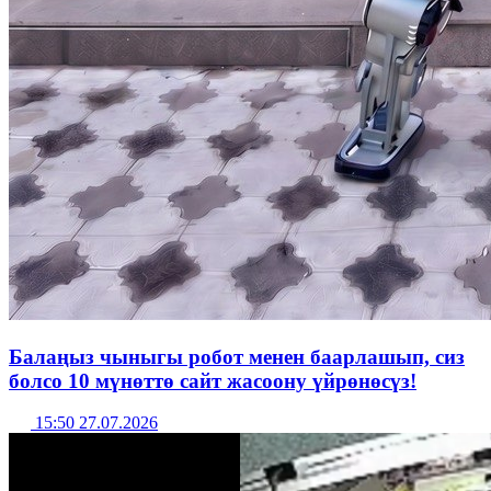
Балаңыз чыныгы робот менен баарлашып, сиз
болсо 10 мүнөттө сайт жасоону үйрөнөсүз!
15:50 27.07.2026