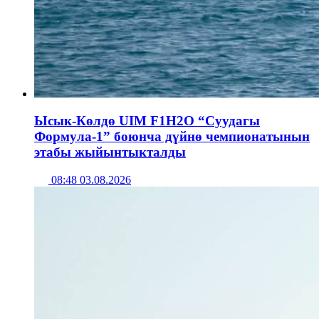
Ысык-Көлдө UIM F1H2O “Суудагы
Формула-1” боюнча дүйнө чемпионатынын
этабы жыйынтыкталды
08:48 03.08.2026