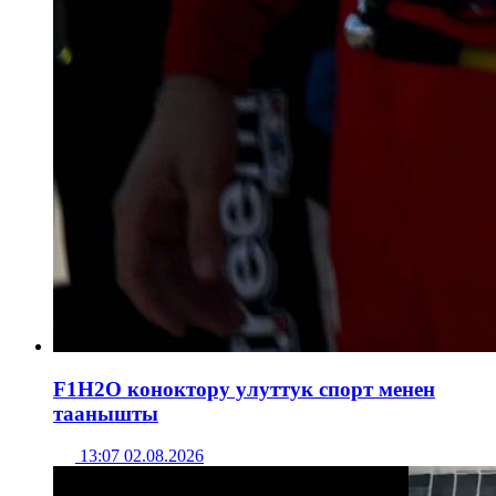
F1H2O коноктору улуттук спорт менен
таанышты
13:07 02.08.2026