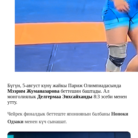
Бүгүн, 5-август күнү жайкы Париж Олимпиадасында
Мээрим Жуманазарова
беттешин баштады. Ал
монголиялык
Делгермаа Энхсайханды
8:3 эсеби менен
утту.
Чейрек финалдык беттеште япониянын балбаны
Ноноки
Одзаки
менен күч сынашат.