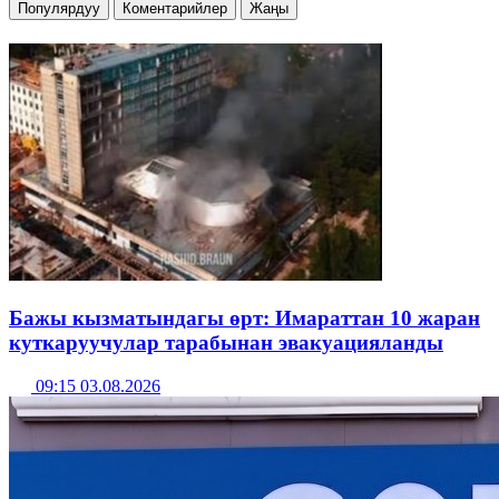
Популярдуу
Коментарийлер
Жаңы
Бажы кызматындагы өрт: Имараттан 10 жаран
куткаруучулар тарабынан эвакуацияланды
09:15 03.08.2026