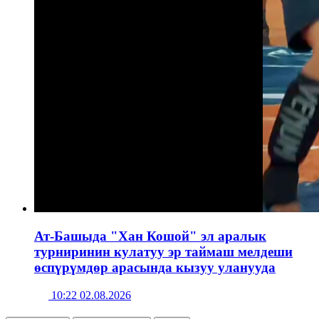
Ат-Башыда "Хан Кошой" эл аралык
турниринин кулатуу эр таймаш мелдеши
өспүрүмдөр арасында кызуу уланууда
10:22 02.08.2026