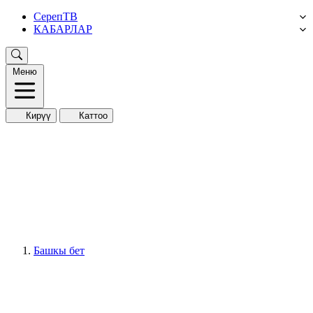
СерепТВ
КАБАРЛАР
Меню
Кирүү
Каттоо
Башкы бет