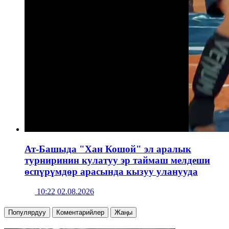
Ат-Башыда "Хан Кошой" эл аралык
турниринин кулатуу эр таймаш мелдеши
өспүрүмдөр арасында кызуу уланууда
10:22 02.08.2026
Популярдуу
Коментарийлер
Жаңы