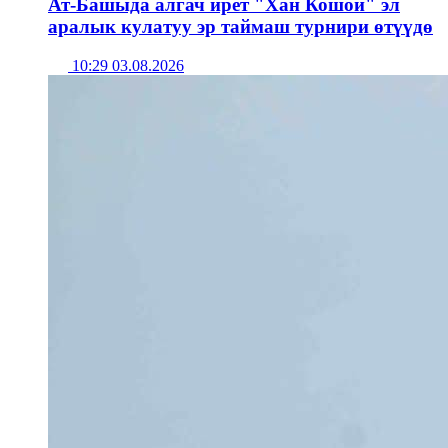
Ат-Башыда алгач ирет "Хан Кошой" эл
аралык кулатуу эр таймаш турнири өтүүдө
10:29 03.08.2026