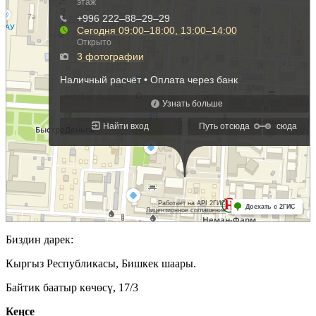
Биздин дарек:
Кыргыз Республикасы, Бишкек шаары.
Байтик баатыр көчөсү, 17/3
Кеӊсе