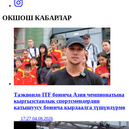
ОКШОШ КАБАРЛАР
Таэквондо ITF боюнча Азия чемпионатына
кыргызстандык спортсмендердин
катышуусу боюнча кырдаалга түшүндүрмө
17:27 04.08.2026