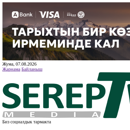
Жума, 07.08.2026
Жарнама
Байланыш
Биз социалдык тармакта