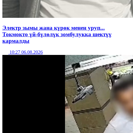
Электр зымы жана күрөк менен уруп...
Токмокто үй-бүлөлүк зомбулукка шектүү
кармалды
10:27 06.08.2026