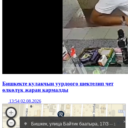
Бишкекте кулакчын уурдоого шектелип чет
өлкөлүк жаран кармалды
13:54 02.08.2026