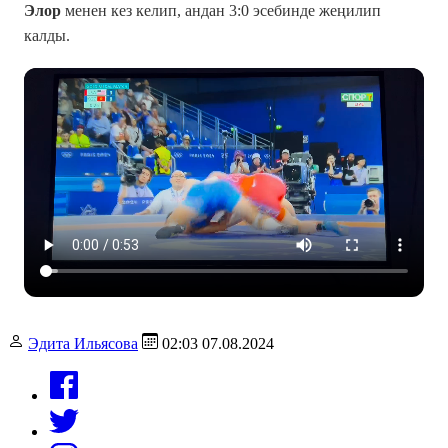
Элор
менен кез келип, андан 3:0 эсебинде жеңилип
калды.
Эдита Ильясова
02:03 07.08.2024