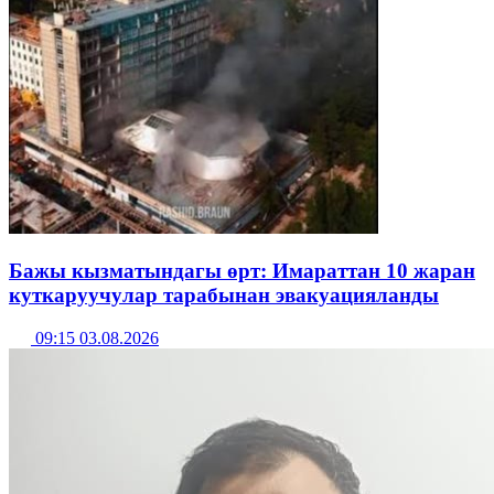
Бажы кызматындагы өрт: Имараттан 10 жаран
куткаруучулар тарабынан эвакуацияланды
09:15 03.08.2026