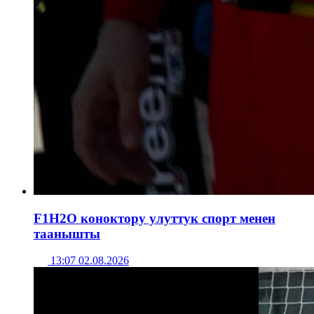
F1H2O коноктору улуттук спорт менен
таанышты
13:07 02.08.2026