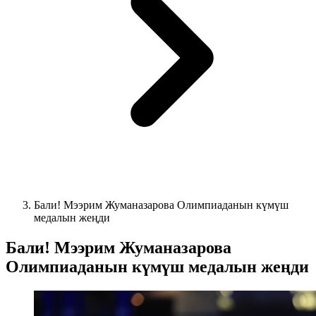
Бали! Мээрим Жуманазарова Олимпиаданын күмүш
медалын жеңди
Бали! Мээрим Жуманазарова
Олимпиаданын күмүш медалын жеңди