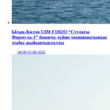
Ысык-Көлдө UIM F1H2O “Суудагы
Формула-1” боюнча дүйнө чемпионатынын
этабы жыйынтыкталды
08:48 03.08.2026