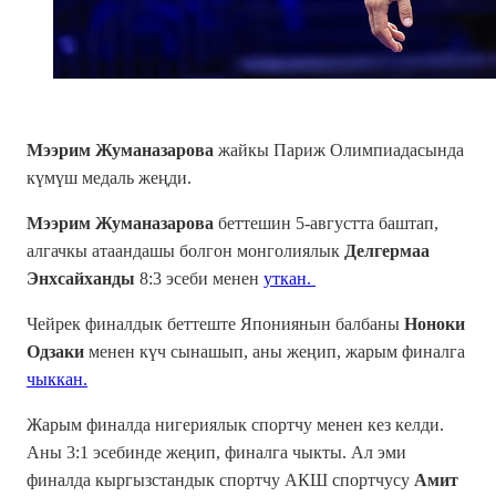
Мээрим Жуманазарова
жайкы Париж Олимпиадасында
күмүш медаль жеңди.
Мээрим Жуманазарова
беттешин 5-августта баштап,
алгачкы атаандашы болгон монголиялык
Делгермаа
Энхсайханды
8:3 эсеби менен
уткан.
Чейрек финалдык беттеште Япониянын балбаны
Ноноки
Одзаки
менен күч сынашып, аны жеңип, жарым финалга
чыккан.
Жарым финалда нигериялык спортчу менен кез келди.
Аны 3:1 эсебинде жеңип, финалга чыкты. Ал эми
финалда кыргызстандык спортчу АКШ спортчусу
Амит