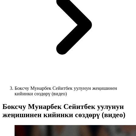
Боксчу Мунарбек Сейитбек уулунун жеңишинен
кийинки сөздөрү (видео)
Боксчу Мунарбек Сейитбек уулунун
жеңишинен кийинки сөздөрү (видео)