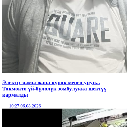
Электр зымы жана күрөк менен уруп...
Токмокто үй-бүлөлүк зомбулукка шектүү
кармалды
10:27 06.08.2026