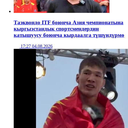
Таэквондо ITF боюнча Азия чемпионатына
кыргызстандык спортсмендердин
катышуусу боюнча кырдаалга түшүндүрмө
17:27 04.08.2026