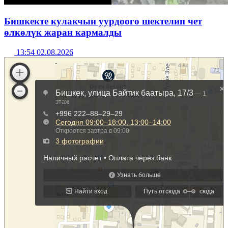
Бишкекте кулакчын уурдоого шектелип чет
өлкөлүк жаран кармалды
13:54 02.08.2026