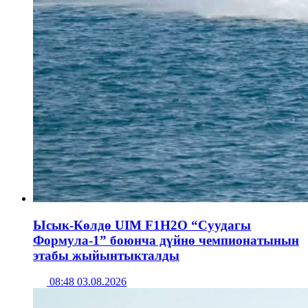
Ысык-Көлдө UIM F1H2O “Суудагы
Формула-1” боюнча дүйнө чемпионатынын
этабы жыйынтыкталды
08:48 03.08.2026