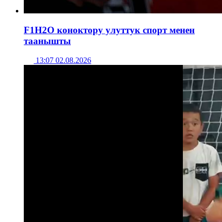
F1H2O коноктору улуттук спорт менен
таанышты
13:07 02.08.2026