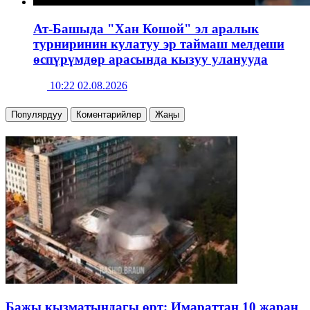
Ат-Башыда "Хан Кошой" эл аралык
турниринин кулатуу эр таймаш мелдеши
өспүрүмдөр арасында кызуу уланууда
10:22 02.08.2026
Популярдуу
Коментарийлер
Жаңы
Бажы кызматындагы өрт: Имараттан 10 жаран