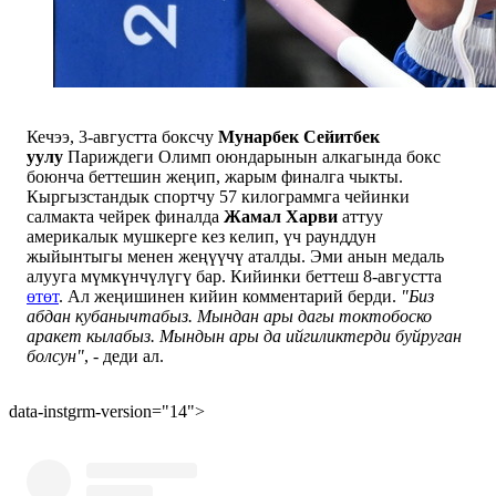
Кечээ, 3-августта боксчу
Мунарбек Сейитбек
уулу
Париждеги Олимп оюндарынын алкагында бокс
боюнча беттешин жеңип, жарым финалга чыкты.
Кыргызстандык спортчу 57 килограммга чейинки
салмакта чейрек финалда
Жамал Харви
аттуу
америкалык мушкерге кез келип, үч раунддун
жыйынтыгы менен жеңүүчү аталды. Эми анын медаль
алууга мүмкүнчүлүгү бар. Кийинки беттеш 8-августта
өтөт
. Ал жеңишинен кийин комментарий берди.
"Биз
абдан кубанычтабыз. Мындан ары дагы токтобоско
аракет кылабыз. Мындын ары да ийгиликтерди буйруган
болсун"
, - деди ал.
data-instgrm-version="14">