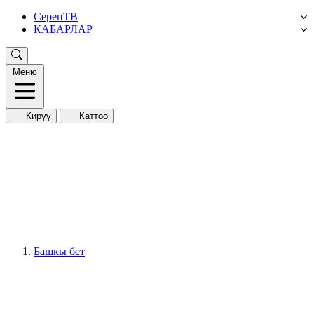
СерепТВ
КАБАРЛАР
Меню
Кирүү
Каттоо
Башкы бет