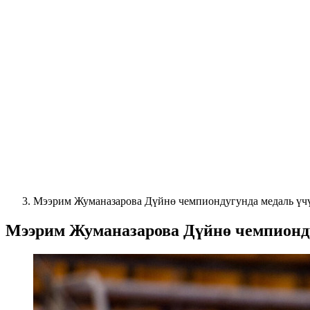
Мээрим Жуманазарова Дүйнө чемпиондугунда медаль үч
Мээрим Жуманазарова Дүйнө чемпионду