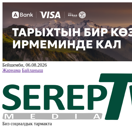
Бейшемби, 06.08.2026
Жарнама
Байланыш
Биз социалдык тармакта