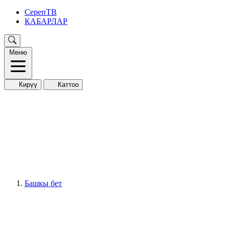
СерепТВ
КАБАРЛАР
Меню
Кирүү
Каттоо
Башкы бет