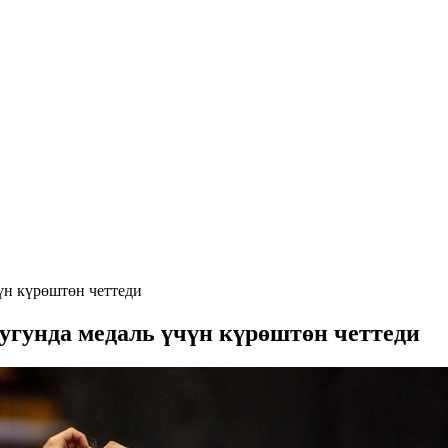
үн күрөштөн четтеди
гунда медаль үчүн күрөштөн четтеди