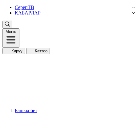
СерепТВ
КАБАРЛАР
Меню
Кирүү
Каттоо
Башкы бет