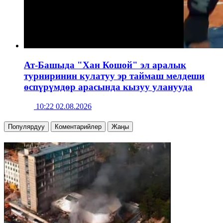
Ат-Башыда "Хан Кошой" эл аралык
турниринин кулатуу эр таймаш мелдеши
өспүрүмдөр арасында кызуу уланууда
10:22 02.08.2026
Популярдуу
Коментарийлер
Жаңы