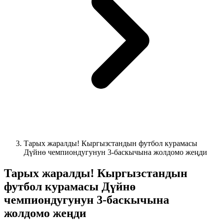
Тарых жаралды! Кыргызстандын футбол курамасы
Дүйнө чемпиондугунун 3-баскычына жолдомо жеңди
Тарых жаралды! Кыргызстандын
футбол курамасы Дүйнө
чемпиондугунун 3-баскычына
жолдомо жеңди