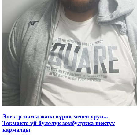
Электр зымы жана күрөк менен уруп...
Токмокто үй-бүлөлүк зомбулукка шектүү
кармалды