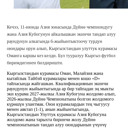
Кечээ, 11-июнда Азия зонасында Дүйнө чемпиондугу
жана Азия Кубогунун айкалышкан экинчи тандап алуу
раундунун алкагында 6-жыйынтыктоочу турдун
оюндары орун алып, Кыргызстандын улуттук курамасы
Оманга каршы кез келди. Бул тууралуу Кыргыз футбол
биримдигинен билдиришти.
Кыргызстандын курамасы Оман, Малайзия жана
кытайлык Тайбэй курамалары менен кошо «D»
тайпасында жайгашкан. Квалификациянын экинчи
раундунун жыйынтыгында ар бир тайпадан эң мыкты
эки курама 2027-жылкы Азия Кубогуна жолдомо алып,
2026-жылкы Дүйнө Чемпионатына болгон жолдомого
күрөшүн улантмак. Оюн курамалардын тең чыгуусу
менен аяктап (1-1), анын жыйынтыгында,
Кыргызстандын Улуттук курамасы Азия Кубогуна
жолдомо жана тарыхта биринчи жолу Дүйнө
чемпионатынын тандап алуу оюндарынын үчүнчү