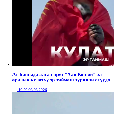
Ат-Башыда алгач ирет "Хан Кошой" эл
аралык кулатуу эр таймаш турнири өтүүдө
10:29 03.08.2026