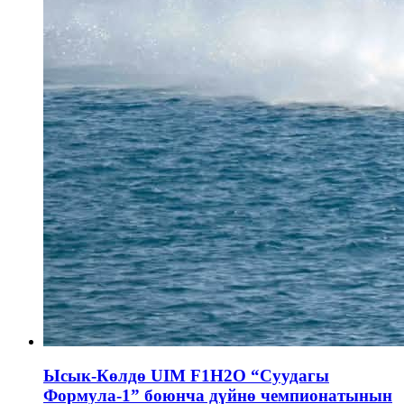
Ысык-Көлдө UIM F1H2O “Суудагы
Формула-1” боюнча дүйнө чемпионатынын