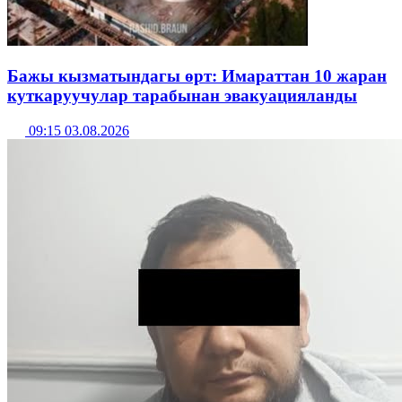
Бажы кызматындагы өрт: Имараттан 10 жаран
куткаруучулар тарабынан эвакуацияланды
09:15 03.08.2026