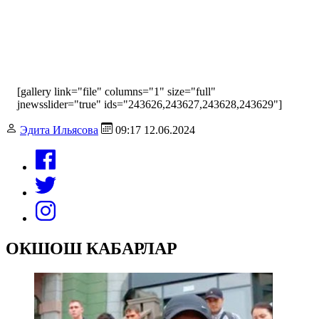
[gallery link="file" columns="1" size="full"
jnewsslider="true" ids="243626,243627,243628,243629"]
Эдита Ильясова
09:17 12.06.2024
ОКШОШ КАБАРЛАР