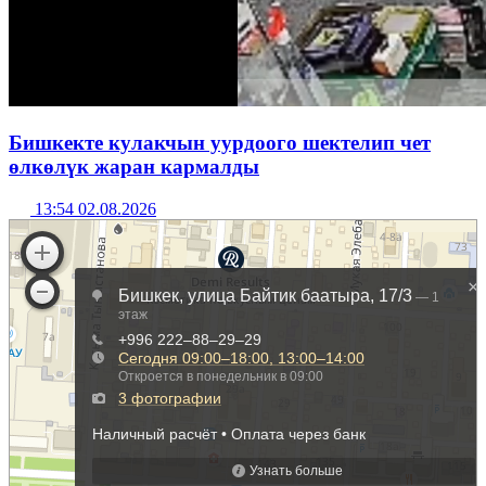
Бишкекте кулакчын уурдоого шектелип чет
өлкөлүк жаран кармалды
13:54 02.08.2026