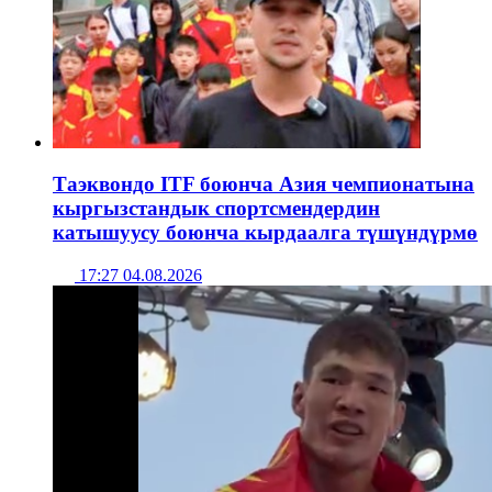
Таэквондо ITF боюнча Азия чемпионатына
кыргызстандык спортсмендердин
катышуусу боюнча кырдаалга түшүндүрмө
17:27 04.08.2026