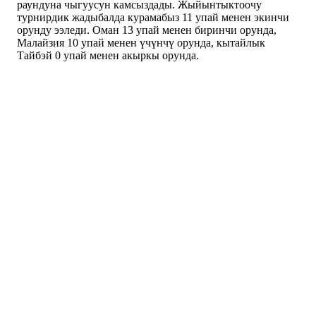
раундуна чыгуусун камсыздады. Жыйынтыктоочу
турнирдик жадыбалда курамабыз 11 упай менен экинчи
орунду ээледи. Оман 13 упай менен биринчи орунда,
Малайзия 10 упай менен үчүнчү орунда, кытайлык
Тайбэй 0 упай менен акыркы орунда.