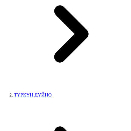
ТҮРКҮН ДҮЙНӨ