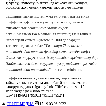
тууралуу күйөөсүнө айтканда ал жубайын колдоп,
ошондой жол менен каражат табууну чечишкен.
Таштанды менен иштеп жүргөн 5 жыл аралыгында
Тиффани
буфеттеги жумушунан кетип, өзүнүн
финансылык абалын бир кыйла оңдоп
алган. Маалыматка ылайык, ал таштандыдан тапкан
нерселерди сатып, жумасына 1000 доллардын
тегерегинде акча табат. "
Биз үйдүн 75 пайызын
таштандыдан тапкан буюмдар менен кооздогонбуз.
Ошол эле отургуч, стол, декоративдик предметтер бар.
Жадакалса жаздык, жууркан, сүлгү, шейшептерге чейин
таштандыдан тапканбыз"
, - деген
Тиффани.
Тиффани
менен күйөөсү таштандыдан тапкан
табылгаларын жууп-тазалап, бат-баттан жарманке
өткөрүп турушат. [gallery link="file" columns="1"
size="large" jnewsslider="true"
ids="114949,114950,114951,114952"]
СЕРЕП МЕДИА
17:19 03.06.2022