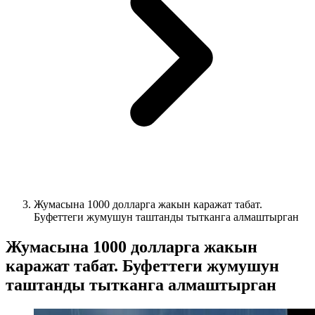
Жумасына 1000 долларга жакын каражат табат.
Буфеттеги жумушун таштанды тытканга алмаштырган
Жумасына 1000 долларга жакын
каражат табат. Буфеттеги жумушун
таштанды тытканга алмаштырган