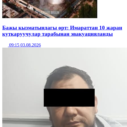
Бажы кызматындагы өрт: Имараттан 10 жаран
куткаруучулар тарабынан эвакуацияланды
09:15 03.08.2026