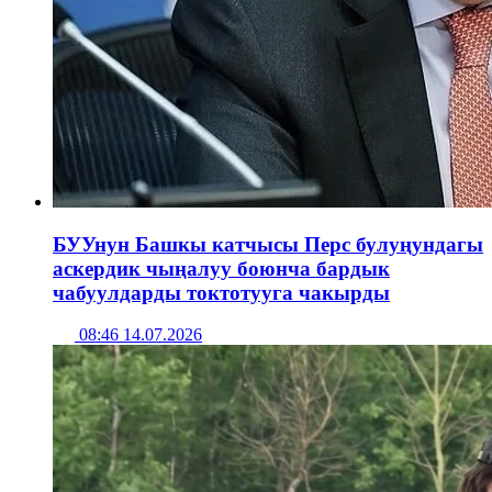
БУУнун Башкы катчысы Перс булуңундагы
аскердик чыңалуу боюнча бардык
чабуулдарды токтотууга чакырды
08:46 14.07.2026