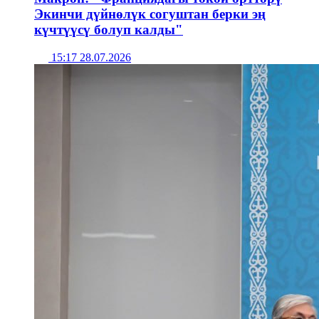
Экинчи дүйнөлүк согуштан берки эң
күчтүүсү болуп калды"
15:17 28.07.2026