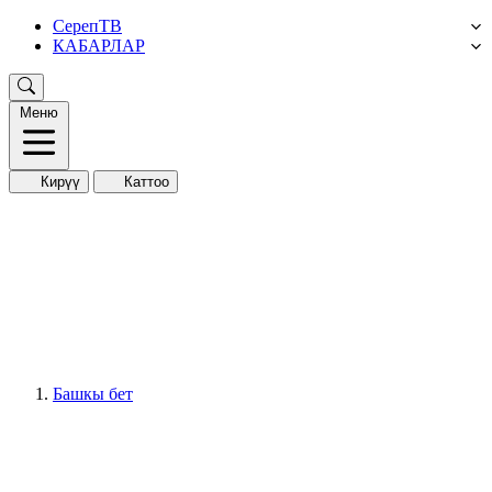
СерепТВ
КАБАРЛАР
Меню
Кирүү
Каттоо
Башкы бет