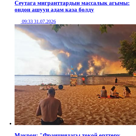
Сеутага мигранттардын массалык агымы:
ондон ашуун адам каза болду
09:33 31.07.2026
Макрон: "Франциядагы токой өрттөрү