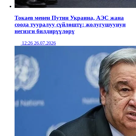
Токаев менен Путин Украина, АЭС жана
соода тууралуу сүйлөштү: жолугушуунун
негизги билдирүүлөрү
12:26 26.07.2026