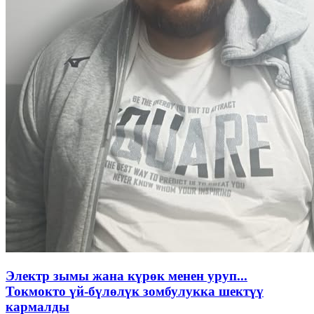
Электр зымы жана күрөк менен уруп...
Токмокто үй-бүлөлүк зомбулукка шектүү
кармалды