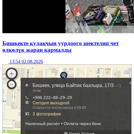
Бишкекте кулакчын уурдоого шектелип чет
өлкөлүк жаран кармалды
13:54 02.08.2026