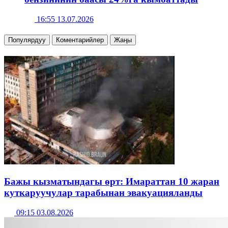
16:55 13.07.2026
Популярдуу
Коментарийлер
Жаңы
Бажы кызматындагы өрт: Имараттан 10 жаран
куткаруучулар тарабынан эвакуацияланды
09:15 03.08.2026