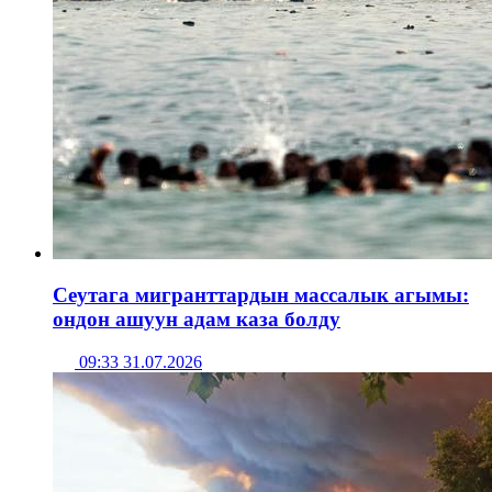
Сеутага мигранттардын массалык агымы:
ондон ашуун адам каза болду
09:33 31.07.2026