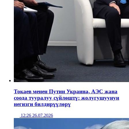
Токаев менен Путин Украина, АЭС жана
соода тууралуу сүйлөштү: жолугушуунун
негизги билдирүүлөрү
12:26 26.07.2026