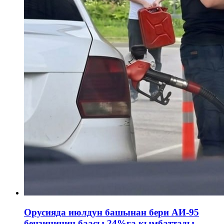
Орусияда июлдун башынан бери АИ-95
бензининин баасы 24%га кымбаттады