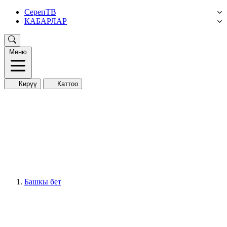
СерепТВ
КАБАРЛАР
Меню
Кирүү
Каттоо
Башкы бет