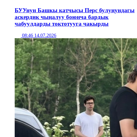
БУУнун Башкы катчысы Перс булуңундагы
аскердик чыңалуу боюнча бардык
чабуулдарды токтотууга чакырды
08:46 14.07.2026