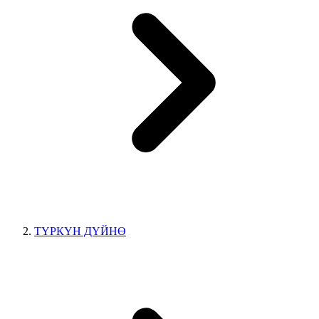
ТҮРКҮН ДҮЙНӨ