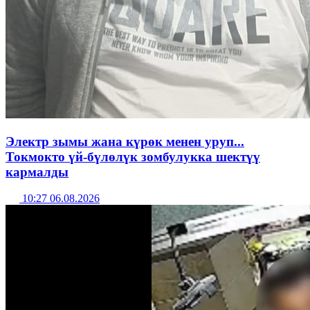
Электр зымы жана күрөк менен уруп...
Токмокто үй-бүлөлүк зомбулукка шектүү
кармалды
10:27 06.08.2026