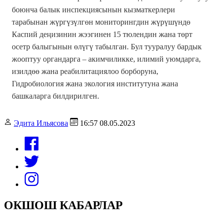
боюнча балык инспекциясынын кызматкерлери
тарабынан жүргүзүлгөн мониторингдин жүрүшүндө
Каспий деңизинин жээгинен 15 тюлендин жана төрт
осетр балыгынын өлүгү табылган. Бул тууралуу бардык
жооптуу органдарга – акимчиликке, илимий уюмдарга,
изилдөө жана реабилитациялоо борборуна,
Гидробиология жана экология институтуна жана
башкаларга билдирилген.
Эдита Ильясова
16:57 08.05.2023
ОКШОШ КАБАРЛАР