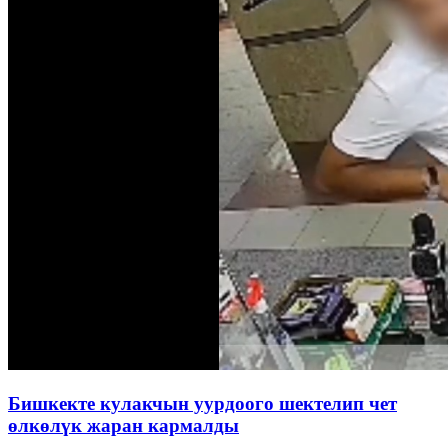
Бишкекте кулакчын уурдоого шектелип чет
өлкөлүк жаран кармалды