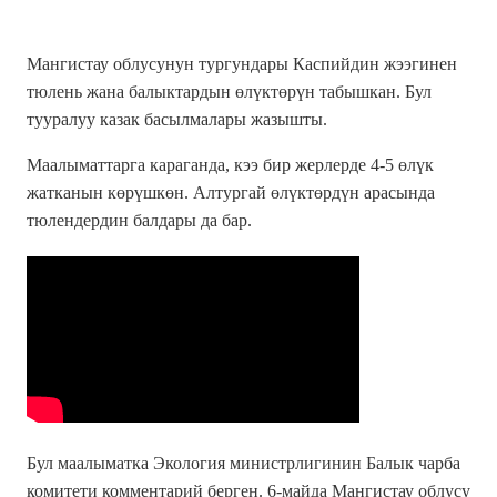
Мангистау облусунун тургундары Каспийдин жээгинен
тюлень жана балыктардын өлүктөрүн табышкан. Бул
тууралуу казак басылмалары жазышты.
Маалыматтарга караганда, кээ бир жерлерде 4-5 өлүк
жатканын көрүшкөн. Алтургай өлүктөрдүн арасында
тюлендердин балдары да бар.
Бул маалыматка Экология министрлигинин Балык чарба
комитети комментарий берген. 6-майда Мангистау облусу