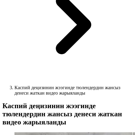
Каспий деңизинин жээгинде тюлендердин жансыз
денеси жаткан видео жарыяланды
Каспий деңизинин жээгинде
тюлендердин жансыз денеси жаткан
видео жарыяланды