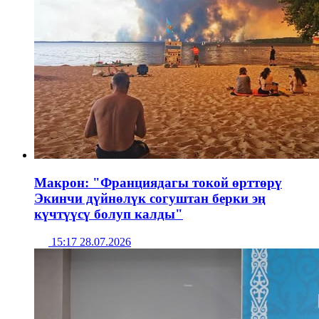
Макрон: "Франциядагы токой өрттөрү
Экинчи дүйнөлүк согуштан берки эң
күчтүүсү болуп калды"
15:17 28.07.2026