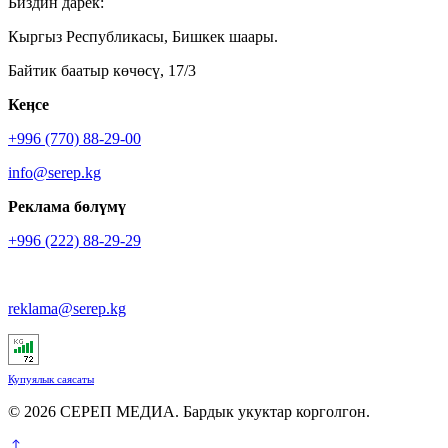
Биздин дарек:
Кыргыз Республикасы, Бишкек шаары.
Байтик баатыр көчөсү, 17/3
Кеӊсе
+996 (770) 88-29-00
info@serep.kg
Реклама бөлүмү
+996 (222) 88-29-29
reklama@serep.kg
Купуялык саясаты
© 2026 СЕРЕП МЕДИА. Бардык укуктар корголгон.