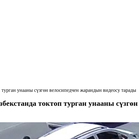
п турган унааны сүзгөн велосипедчен жарандын видеосу тарады
збекстанда токтоп турган унааны сүзгө