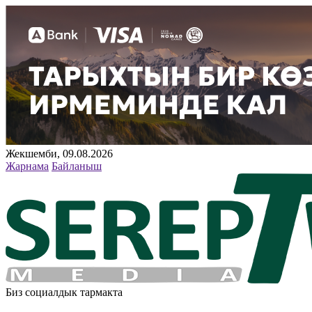
Жекшемби, 09.08.2026
Жарнама
Байланыш
Биз социалдык тармакта