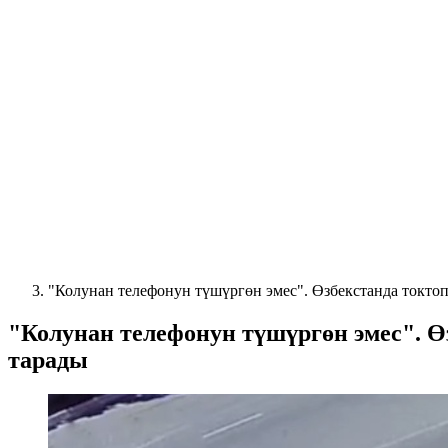
"Колунан телефонун түшүргөн эмес". Өзбекстанда токто
"Колунан телефонун түшүргөн эмес". Ө
тарады