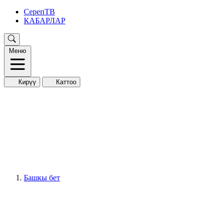
СерепТВ
КАБАРЛАР
Меню
Кирүү
Каттоо
Башкы бет