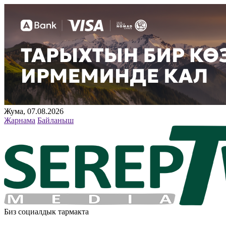
Жума, 07.08.2026
Жарнама
Байланыш
Биз социалдык тармакта