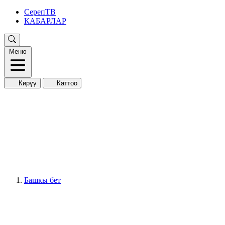
СерепТВ
КАБАРЛАР
Меню
Кирүү
Каттоо
Башкы бет