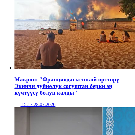
Макрон: "Франциядагы токой өрттөрү
Экинчи дүйнөлүк согуштан берки эң
күчтүүсү болуп калды"
15:17 28.07.2026