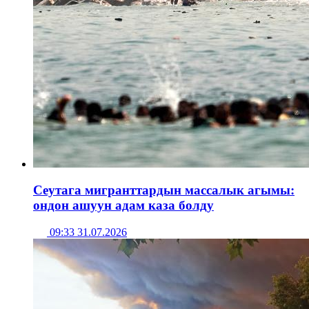
Сеутага мигранттардын массалык агымы:
ондон ашуун адам каза болду
09:33 31.07.2026