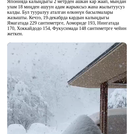
Японияда калыңдыгы 2 метрден ашкан кар жаап, мындан
улам 18 миңден ашуун адам жарыксыз жана жылытуусуз
калды. Бул тууралуу аталган өлкөнүн басылмалары
жазышты. Кечээ, 19-декабрда кардын калыңдыгы
Ямагатада 229 сантиметрге, Аомориде 193, Ниигатада
170, Хоккайдодо 154, Фукусимада 148 сантиметрге чейин
жеткен.