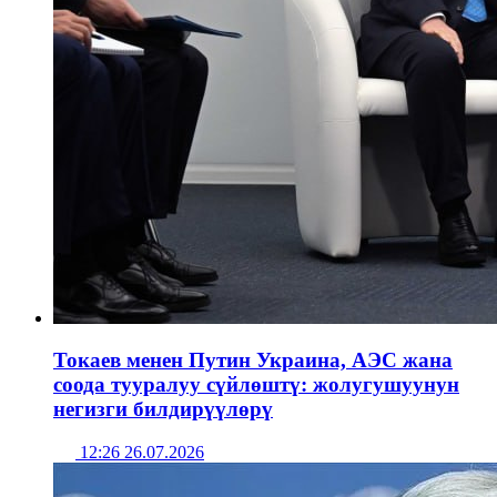
Токаев менен Путин Украина, АЭС жана
соода тууралуу сүйлөштү: жолугушуунун
негизги билдирүүлөрү
12:26 26.07.2026