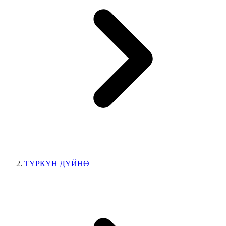
ТҮРКҮН ДҮЙНӨ