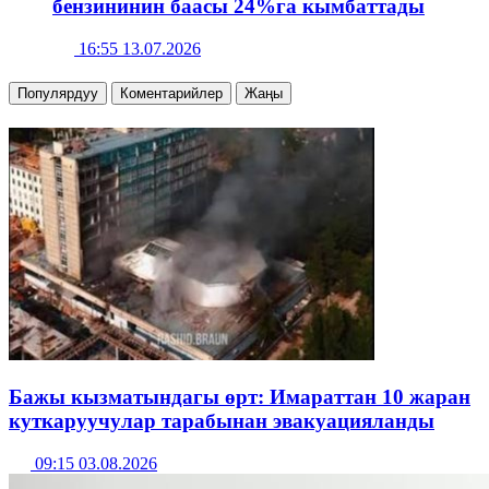
бензининин баасы 24%га кымбаттады
16:55 13.07.2026
Популярдуу
Коментарийлер
Жаңы
Бажы кызматындагы өрт: Имараттан 10 жаран
куткаруучулар тарабынан эвакуацияланды
09:15 03.08.2026