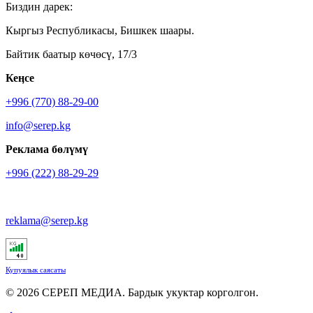
Биздин дарек:
Кыргыз Республикасы, Бишкек шаары.
Байтик баатыр көчөсү, 17/3
Кеӊсе
+996 (770) 88-29-00
info@serep.kg
Реклама бөлүмү
+996 (222) 88-29-29
reklama@serep.kg
Купуялык саясаты
© 2026 СЕРЕП МЕДИА. Бардык укуктар корголгон.