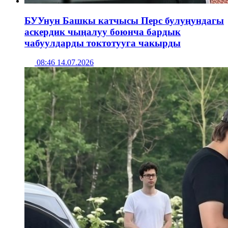
БУУнун Башкы катчысы Перс булуңундагы
аскердик чыңалуу боюнча бардык
чабуулдарды токтотууга чакырды
08:46 14.07.2026