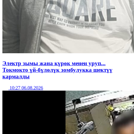
Электр зымы жана күрөк менен уруп...
Токмокто үй-бүлөлүк зомбулукка шектүү
кармалды
10:27 06.08.2026