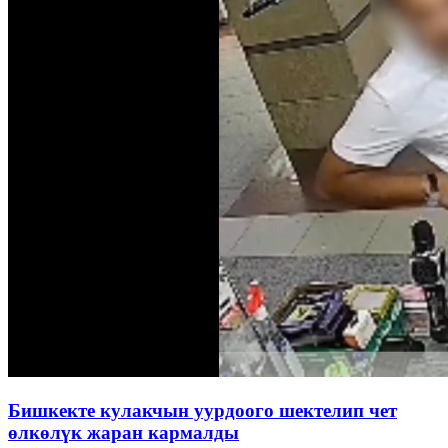
Бишкекте кулакчын уурдоого шектелип чет
өлкөлүк жаран кармалды