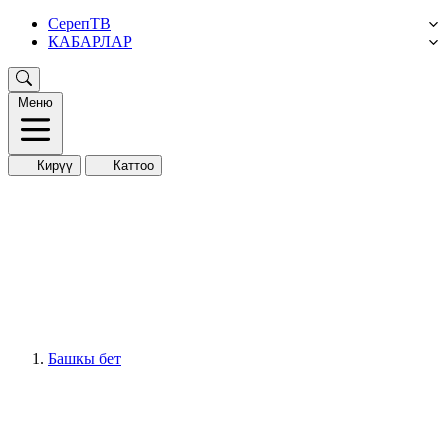
СерепТВ
КАБАРЛАР
Меню
Кирүү
Каттоо
Башкы бет