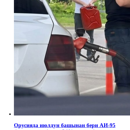
Орусияда июлдун башынан бери АИ-95