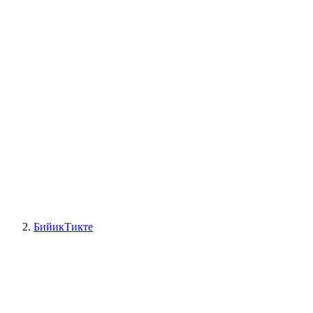
БийикТикте