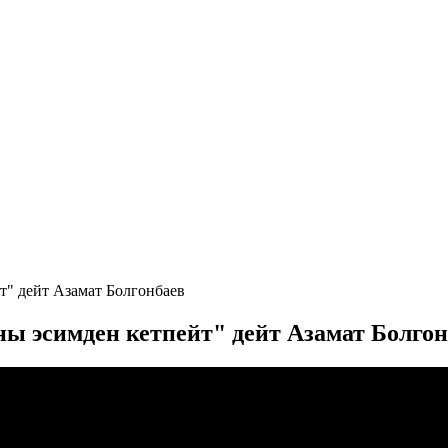
" дейт Азамат Болгонбаев
 эсимден кетпейт" дейт Азамат Болгон