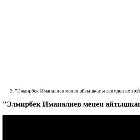
"Элмирбек Иманалиев менен айтышканы эсимден кетпейт
"Элмирбек Иманалиев менен айтышканы