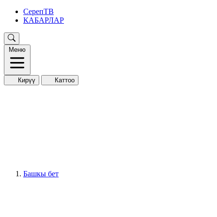
СерепТВ
КАБАРЛАР
Меню
Кирүү
Каттоо
Башкы бет