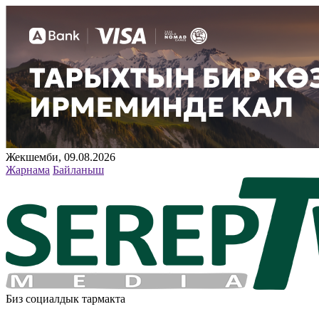
Жекшемби, 09.08.2026
Жарнама
Байланыш
Биз социалдык тармакта