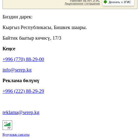
Биздин дарек:
Кыргыз Республикасы, Бишкек шаары.
Байтик баатыр көчөсү, 17/3
Кеӊсе
+996 (770) 88-29-00
info@serep.kg
Реклама бөлүмү
+996 (222) 88-29-29
reklama@serep.kg
Купуялык саясаты