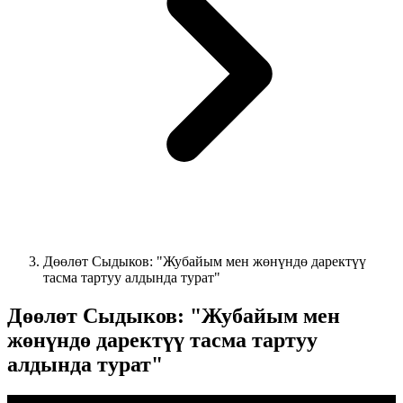
Дөөлөт Сыдыков: "Жубайым мен жөнүндө даректүү
тасма тартуу алдында турат"
Дөөлөт Сыдыков: "Жубайым мен
жөнүндө даректүү тасма тартуу
алдында турат"