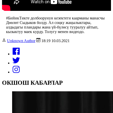
#БийикТикте долбоорунун кезектеги каарманы манасчы
Дөөлөт Сыдыков болду. Ал соңку жаңылыктары,
алдыдагы пландары жана үй-бүлөсү тууралуу айтып,
кызыктуу маек курду. Толугу менен видеодо.
Unknown Author
18:19 10.03.2021
ОКШОШ КАБАРЛАР