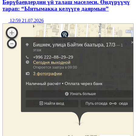
Бөрүбаевдердин үй талаш маселеси. Өндүрүүчү
тарап: “Ынтымакка келүүгө даярмын”
12:59 21.07.2026