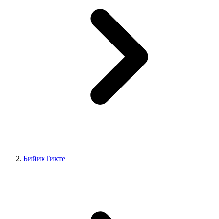
БийикТикте