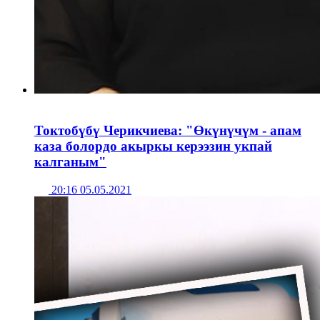
Токтобүбү Черикчиева: "Өкүнүчүм - апам
каза болордо акыркы керээзин укпай
калганым"
20:16 05.05.2021