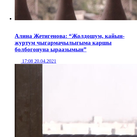
Алина Жетигенова: “Жолдошум, кайын-
журтум чыгармачылыгыма каршы
болбогонуна ыраазымын”
17:08 20.04.2021