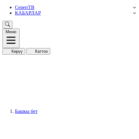
СерепТВ
КАБАРЛАР
Меню
Кирүү
Каттоо
Башкы бет