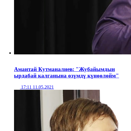
Амантай Кутманалиев: "Жубайымдын
ырдабай калганына өзүмдү күнөөлөйм"
17:11 11.05.2021