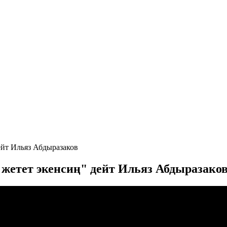
ейт Ильяз Абдыразаков
жетет экенсиң" дейт Ильяз Абдыразако