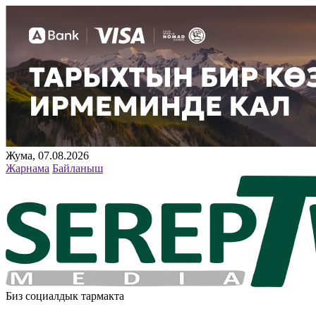
Жума, 07.08.2026
Жарнама
Байланыш
Биз социалдык тармакта