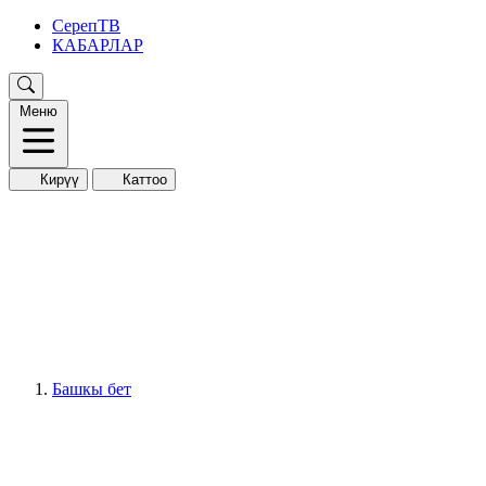
СерепТВ
КАБАРЛАР
Меню
Кирүү
Каттоо
Башкы бет