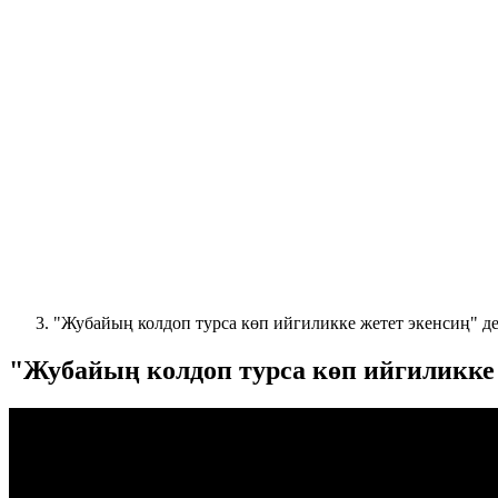
"Жубайың колдоп турса көп ийгиликке жетет экенсиң" д
"Жубайың колдоп турса көп ийгиликке 