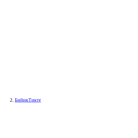
БийикТикте