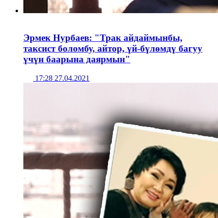
Эрмек Нурбаев: "Трак айдаймынбы,
таксист боломбу, айтор, үй-бүлөмдү багуу
үчүн баарына даярмын"
17:28 27.04.2021