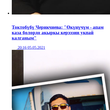
Токтобүбү Черикчиева: "Өкүнүчүм - апам
каза болордо акыркы керээзин укпай
калганым"
20:16 05.05.2021