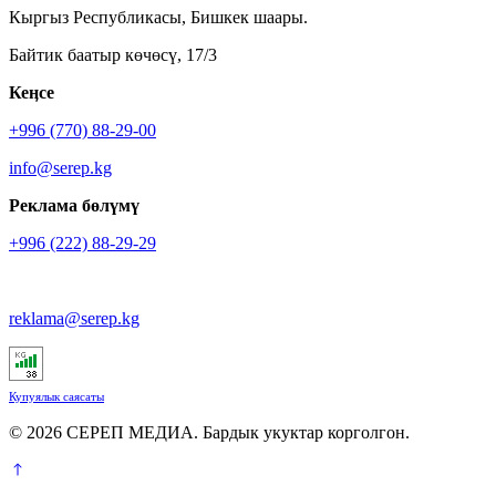
Кыргыз Республикасы, Бишкек шаары.
Байтик баатыр көчөсү, 17/3
Кеӊсе
+996 (770) 88-29-00
info@serep.kg
Реклама бөлүмү
+996 (222) 88-29-29
reklama@serep.kg
Купуялык саясаты
© 2026 СЕРЕП МЕДИА. Бардык укуктар корголгон.