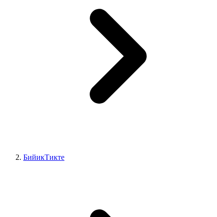
БийикТикте