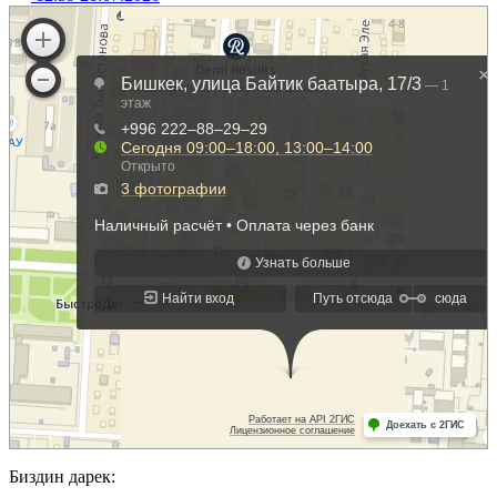
Биздин дарек: