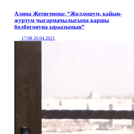
Алина Жетигенова: “Жолдошум, кайын-
журтум чыгармачылыгыма каршы
болбогонуна ыраазымын”
17:08 20.04.2021