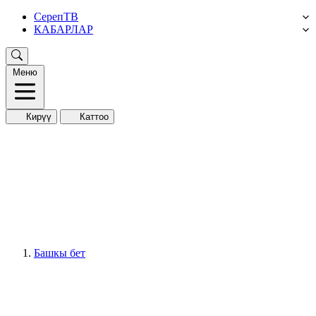
СерепТВ
КАБАРЛАР
Меню
Кирүү
Каттоо
Башкы бет