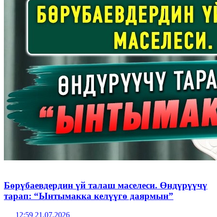
Бөрүбаевдердин үй талаш маселеси. Өндүрүүчү
тарап: “Ынтымакка келүүгө даярмын”
12:59 21.07.2026