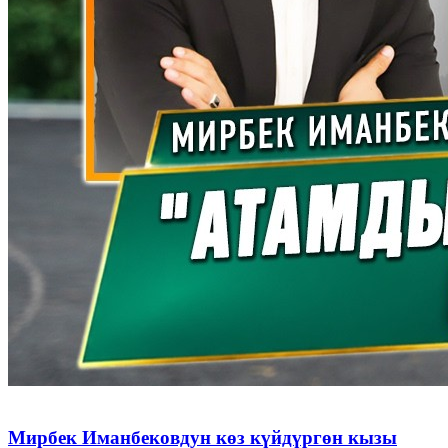
Мирбек Иманбековдун көз күйдүргөн кызы