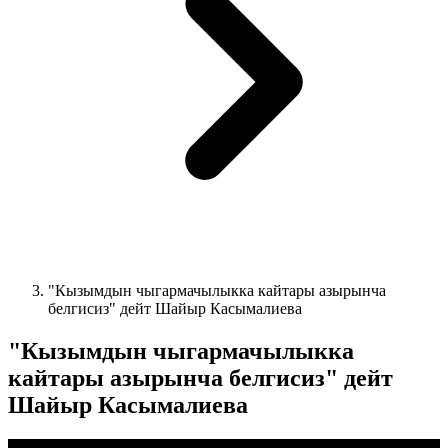
"Кызымдын чыгармачылыкка кайтары азырынча
белгисиз" дейт Шайыр Касымалиева
"Кызымдын чыгармачылыкка
кайтары азырынча белгисиз" дейт
Шайыр Касымалиева